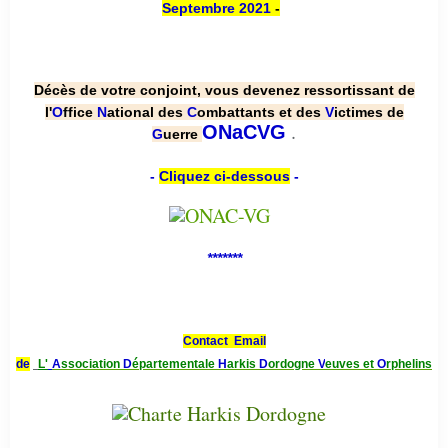
Septembre 2021
-
Décès de votre conjoint, vous devenez ressortissant de
l'
O
ffice
N
ational des
C
ombattants et des
V
ictimes de
.
ONaCVG
G
uerre
-
Cliquez ci-dessous
-
*******
Contact Email
de
L'
A
ssociation
D
épartementale
H
arkis
D
ordogne
V
euves et
O
rphelins