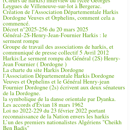
(Cœurs de harkis) interview du lycée Georges
Leygues de Villeneuve-sur-lot à Bergerac.
Création de l'Association Départementale Harkis
Dordogne Veuves et Orphelins, comment cela a
commencé.
Décret n°2025-256 du 20 mars 2025
Général-2S-Henry-Jean-Fournier Harkis : le
serment rompu
Groupe de travail des associations de harkis, et
communiqué de presse collectif 5 Avril 2012
Harkis:Le serment rompu du Général (2S) Henry-
Jean Fournier ( Dordogne )
La charte du site Harkis Dordogne
l'Association Départementale Harkis Dordogne
Veuves et Orphelins et le Général Henry-jean
Fournier Dordogne (2s) écrivent aux deux sénateurs
de la Dordogne.
la symbolique de la danse orientale par Dyanka.
Les accords d'Évian 18 mars 1962
Loi no 2022-229 du 23 février 2022 portant
reconnaissance de la Nation envers les harkis
L’un des premiers nationalistes Algériens "Cheikh
Ben Badis"