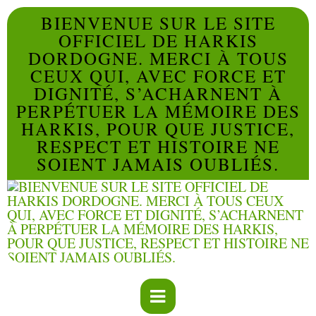
BIENVENUE SUR LE SITE
OFFICIEL DE HARKIS
DORDOGNE. MERCI À TOUS
CEUX QUI, AVEC FORCE ET
DIGNITÉ, S’ACHARNENT À
PERPÉTUER LA MÉMOIRE DES
HARKIS, POUR QUE JUSTICE,
RESPECT ET HISTOIRE NE
SOIENT JAMAIS OUBLIÉS.