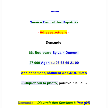
*******
S
ervice
C
entral des
R
apatriés
-
Adresse actuelle
-
- Demande -
66, Boulevard
Sylvain Dumon
,
47 000
Agen
au 05 53 69 21 00
Anciennement, bâtiment de GROUPAMA
- Cliquez sur la photo,
pour voir le lieu -
Demande -
D'e
xtrait des Services à
Pau (64)