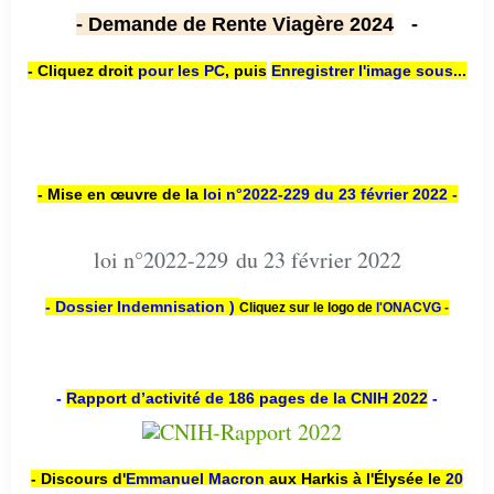
- Demande de Rente Viagère 2024
-
- Cliquez droit
pour les PC
,
puis
Enregistrer l'image sous...
- Mise en œuvre de la
loi n
°2022-229
du 23 février 2022 -
loi n°2022-229 du 23 février 2022
- Dossier Indemnisation )
Cliquez sur le logo de
l'ONACVG -
-
Rapport d’activité de 186 pages de la CNIH 2022
-
- Discours d'
Emmanuel Macron
aux Harkis à l'Élysée le
20