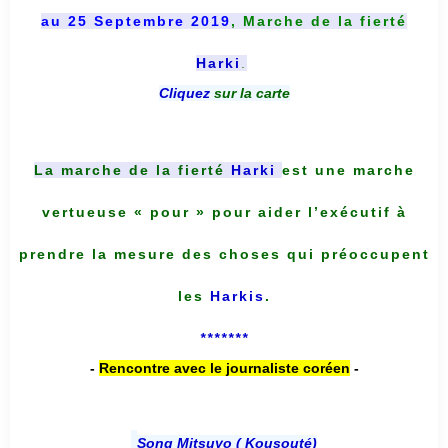
au 25 Septembre 2019
, Marche de la fierté
Harki
.
Cliquez
sur la carte
La marche de la fierté
Harki
est une marche
vertueuse « pour » pour aider l’exécutif à
prendre la mesure des choses qui préoccupent
les
Harkis
.
*******
-
Rencontre avec le journaliste coréen
-
Song Mitsuyo ( Kousouté
)