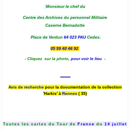
Monsieur le chef du
Centre des Archives du personnel Militaire
Caserne Bernadotte
Place de Verdun
64 023 PAU
Cedex.
05 59 40 46 92
-
Cliquez sur la photo
,
pour voir le lieu
-
*******
Avis de recherche
pour la documentation de la collection
'Harkis' à
Rennes
( 35)
Toutes les cartes du
Tour de
France
du
14 juillet