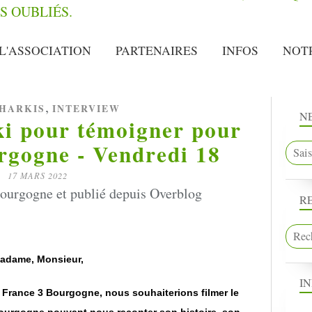
L'ASSOCIATION
PARTENAIRES
INFOS
NOT
,
HARKIS
INTERVIEW
N
i pour témoigner pour
rgogne - Vendredi 18
17 MARS 2022
ourgogne et publié depuis Overblog
R
adame, Monsieur,
I
 France 3 Bourgogne, nous souhaiterions filmer le