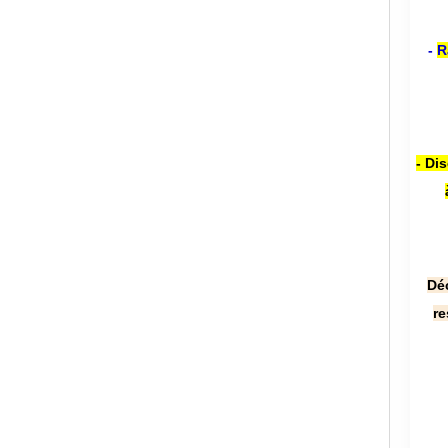
-
R
- Di
Dé
re