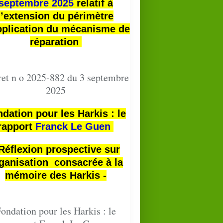
septembre 2025
relatif à
l’extension du périmètre
pplication du mécanisme de
réparation
et n o 2025-882 du 3 septembre
2025
dation pour les Harkis : le
rapport
Franck Le Guen
 Réflexion prospective sur
ganisation consacrée à la
mémoire des Harkis -
ondation pour les Harkis : le