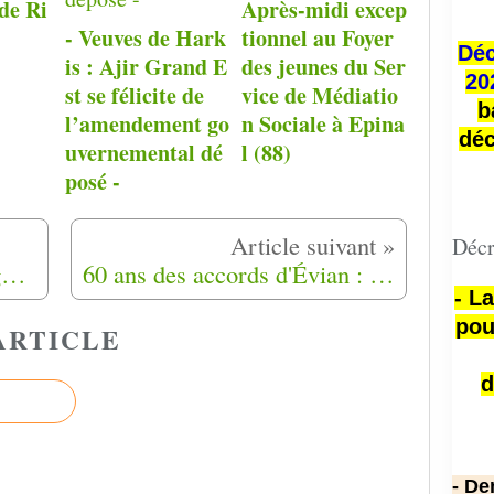
de Ri
Après-midi excep
- Veuves de Hark
tionnel au Foyer
Déc
is : Ajir Grand E
des jeunes du Ser
20
st se félicite de
vice de Médiatio
b
l’amendement go
n Sociale à Epina
déc
uvernemental dé
l (88)
posé -
Décr
Fragments d'Algérie : une guerre d'amnésie . Abdallah - Je ne me sens ni Français, ni Algérien
60 ans des accords d'Évian : les harkis demandent la reconnaissance de la cité de l'Herveline à Semoy (45)
- L
pou
ARTICLE
d
- De