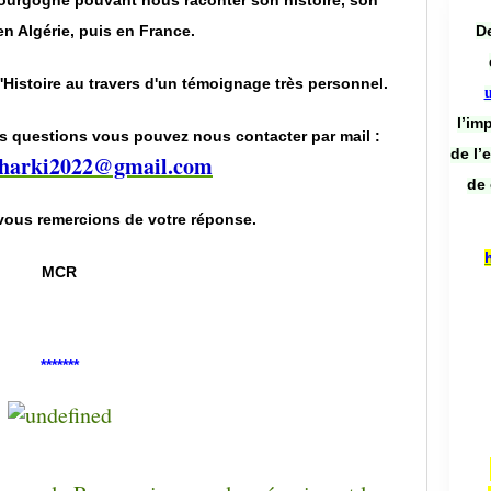
Bourgogne pouvant nous raconter son histoire, son
De
n Algérie, puis en France.
l'Histoire au travers d'un témoignage très personnel.
l’im
s questions vous pouvez nous contacter par mail :
de l’
eharki2022@gmail.com
de 
vous remercions de votre réponse.
MCR
*******