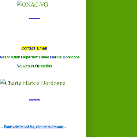
*******
Contact Email
A
ssociation
D
épartementale
H
arkis
D
ordogne
V
euves et
O
rphelins
*******
-
-
Pour voir les vidéos, cliquez ci-dessous