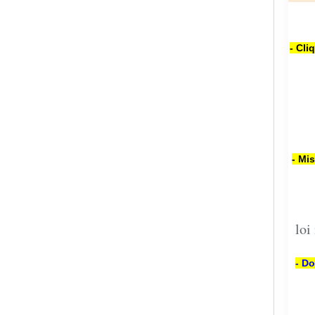
- Cli
- Mi
loi
- Do