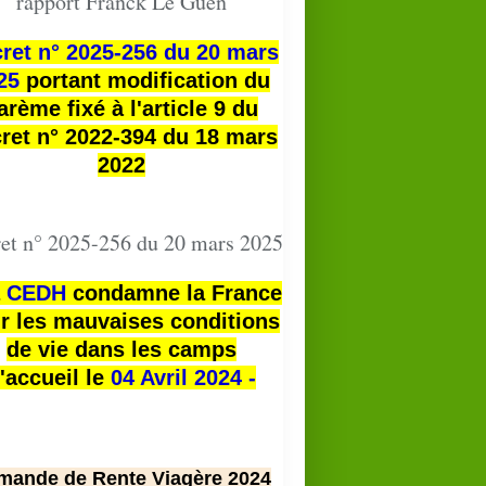
rapport Franck Le Guen
ret n° 2025-256 du 20 mars
25
portant modification du
arème fixé à l'article 9 du
ret n° 2022-394 du 18 mars
2022
et n° 2025-256 du 20 mars 2025
a
CEDH
condamne la France
r les mauvaises conditions
de vie dans les camps
'accueil le
04 Avril 2024 -
mande de Rente Viagère 2024