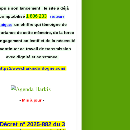
puis son lancement , le site a déjà
1 806 233
comptabilisé
visiteurs
un chiffre qui témoigne de
uniques
portance de cette mémoire, de la force
engagement collectif et de la nécessité
continuer ce travail de transmission
avec dignité et constance.
https://www.harkisdordogne.com/
-
Mis à jour
-
Décret n° 2025-882 du 3