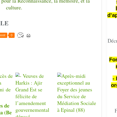
d’a
CLE
post
0
Décr
Fon
-
or
ès de
F
a (Be