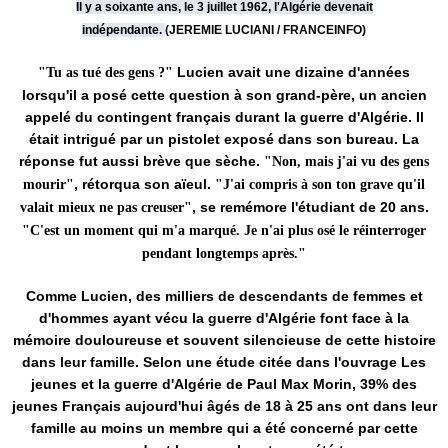
Il y a soixante ans, le 3 juillet 1962, l'Algérie devenait
indépendante.
(JEREMIE LUCIANI / FRANCEINFO)
Lucien avait une dizaine d'années
"Tu as tué des gens ?"
lorsqu'il a posé cette question à son grand-père, un ancien
appelé du contingent français durant la guerre d'Algérie. Il
était intrigué par un pistolet exposé dans son bureau. La
réponse fut aussi brève que sèche.
"Non, mais j'ai vu des gens
, rétorqua son aïeul.
mourir"
"J'ai compris à son ton grave qu'il
, se remémore l'étudiant de 20 ans.
valait mieux ne pas creuser"
"C'est un moment qui m'a marqué. Je n'ai plus osé le réinterroger
pendant longtemps après."
Comme Lucien, des milliers de descendants de femmes et
d'hommes ayant vécu la guerre d'Algérie font face à la
mémoire douloureuse et souvent silencieuse de cette histoire
dans leur famille. Selon une étude citée dans l'ouvrage Les
jeunes et la guerre d'Algérie de Paul Max Morin, 39% des
jeunes Français aujourd'hui âgés de 18 à 25 ans ont dans leur
famille au moins un membre qui a été concerné par cette