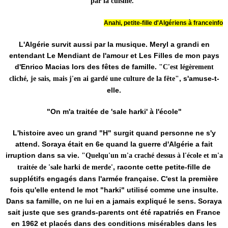
par la cuisine."
Anahi, petite-fille d'Algériens à franceinfo
L'Algérie survit aussi par la musique. Meryl a grandi en
entendant Le Mendiant de l'amour et Les Filles de mon pays
d'Enrico Macias lors des fêtes de famille.
"C'est légèrement
, s'amuse-t-
cliché, je sais, mais j'en ai gardé une culture de la fête"
elle.
"On m'a traitée de 'sale harki' à l'école"
L'histoire avec un grand "H" surgit quand personne ne s'y
attend. Soraya était en 6e quand la guerre d'Algérie a fait
irruption dans sa vie.
"Quelqu'un m'a craché dessus à l'école et m'a
, raconte cette petite-fille de
traitée de 'sale harki de merde'
supplétifs engagés dans l'armée française. C'est la première
fois qu'elle entend le mot "harki" utilisé comme une insulte.
Dans sa famille, on ne lui en a jamais expliqué le sens. Soraya
sait juste que ses grands-parents ont été rapatriés en France
en 1962 et placés dans des conditions misérables dans les