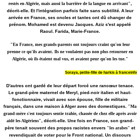
,
restés en Algérie, mais aussi la barrière de la langue en arrivant"
décrit-elle. Et l'intégration parfois faite sans subtilité. A leur
arrivée en France, ses oncles et tantes ont dû changer de
prénom. Mohamed est devenu Jacques. Aziz s'est appelé
Raoul. Farida, Marie-France.
"En France, mes grands-parents ont toujours craint qu'on leur
prenne ce qu'ils avaient. Ils ne voulaient pas non plus retourner en
Algérie, où ils étaient mal vus, et avaient peur qu'on les tue."
Soraya, petite-fille de harkis à franceinfo
D'autres ont gardé de leur départ forcé une rancœur tenace.
Le grand-père maternel de Meryl, pied-noir italien et haut-
fonctionnaire, vivait avec son épouse, fille de militaire
français, dans une maison à Alger avec des domestiques.
"Ma
grand-mère s'est toujours sentie trahie, chassée de chez elle après avoir
, décrit-elle. Une fois en France, son grand-
aidé les Algériens"
père tenait souvent des propos racistes envers
et
"les arabes"
revendiquait de voter pour le Front national. Un discours