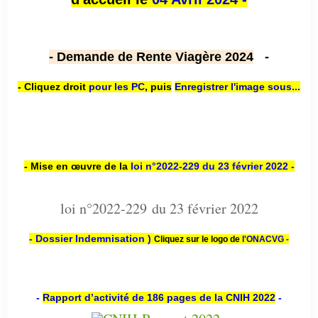
- Demande de Rente Viagère 2024
-
- Cliquez droit
pour les PC
,
puis
Enregistrer l'image sous...
- Mise en œuvre de la
loi n
°2022-229
du 23 février 2022 -
loi n°2022-229 du 23 février 2022
- Dossier Indemnisation )
Cliquez sur le logo de
l'ONACVG -
-
Rapport d’activité de 186 pages de la CNIH 2022
-