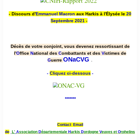
- Discours d'
Emmanuel Macron
aux Harkis à l'Élysée le
20
Septembre 2021
-
Décès de votre conjoint, vous devenez ressortissant de
l'
O
ffice
N
ational des
C
ombattants et des
V
ictimes de
.
ONaCVG
G
uerre
-
Cliquez ci-dessous
-
*******
Contact Email
de
L'
A
ssociation
D
épartementale
H
arkis
D
ordogne
V
euves et
O
rphelins