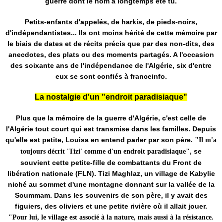
guerre dont le nom a longtemps été tu.
Petits-enfants d'appelés, de harkis, de pieds-noirs,
d'indépendantistes... Ils ont moins hérité de cette mémoire par
le biais de dates et de récits précis que par des non-dits, des
anecdotes, des plats ou des moments partagés. A l'occasion
des soixante ans de l'indépendance de l'Algérie, six d'entre
eux se sont confiés à franceinfo.
La nostalgie d'un "endroit paradisiaque"
Plus que la mémoire de la guerre d'Algérie, c'est celle de
l'Algérie tout court qui est transmise dans les familles. Depuis
qu'elle est petite, Louisa en entend parler par son père.
"Il m'a
, se
toujours décrit 'Tizi' comme d'un endroit paradisiaque"
souvient cette petite-fille de combattants du Front de
libération nationale (FLN). Tizi Maghlaz, un village de Kabylie
niché au sommet d'une montagne donnant sur la vallée de la
Soummam. Dans les souvenirs de son père, il y avait des
figuiers, des oliviers et une petite rivière où il allait jouer.
"Pour lui, le village est associé à la nature, mais aussi à la résistance.