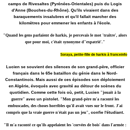
camps de Rivesaltes (Pyrénées-Orientales) puis du Logis
d'Anne (Bouches-du-Rhône). Qu'ils vivaient dans des
baraquements insalubres et qu'il fallait marcher des
kilomètres pour emmener les enfants à l'école.
"Quand les gens parlaient de harkis, je percevais le mot 'traître', alors
que pour moi, c'était synonyme d''expatrié'."
Soraya, petite-fille de harkis à franceinfo
Lucien se souvient des silences de son grand-père, officier
français dans le 65e bataillon du génie dans le Nord-
Constantinois. Mais aussi de ces épisodes son déploiement
en Algérie, évoqués avec gravité au détour de scènes du
quotidien. Comme cette fois où, petit, Lucien
"jouait à la
avec un pistolet.
guerre"
"Mon grand-père m'a raconté les
embuscades, des choses horribles qu'il avait vues sur le front. J'ai
, confie l'étudiant.
compris que la vraie guerre n'était pas un jeu"
"Il m'a raconté ce qu'ils appelaient les 'corvées de bois' dans l'armée :