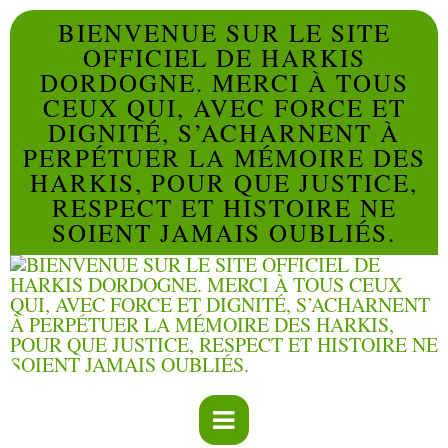
BIENVENUE SUR LE SITE
OFFICIEL DE HARKIS
DORDOGNE. MERCI À TOUS
CEUX QUI, AVEC FORCE ET
DIGNITÉ, S’ACHARNENT À
PERPÉTUER LA MÉMOIRE DES
HARKIS, POUR QUE JUSTICE,
RESPECT ET HISTOIRE NE
SOIENT JAMAIS OUBLIÉS.