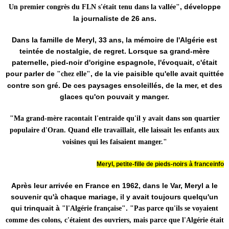
, développe
Un premier congrès du FLN s'était tenu dans la vallée"
la journaliste de 26 ans.
Dans la famille de Meryl, 33 ans, la mémoire de l'Algérie est
teintée de nostalgie, de regret. Lorsque sa grand-mère
paternelle, pied-noir d'origine espagnole, l'évoquait, c'était
pour parler de
, de la vie paisible qu'elle avait quittée
"chez elle"
contre son gré. De ces paysages ensoleillés, de la mer, et des
glaces qu'on pouvait y manger.
"Ma grand-mère racontait l'entraide qu'il y avait dans son quartier
populaire d'Oran. Quand elle travaillait, elle laissait les enfants aux
voisines qui les faisaient manger."
Meryl, petite-fille de pieds-noirs à franceinfo
Après leur arrivée en France en 1962, dans le Var, Meryl a le
souvenir qu'à chaque mariage, il y avait toujours quelqu'un
qui trinquait à
.
"l'Algérie française"
"Pas parce qu'ils se voyaient
comme des colons, c'étaient des ouvriers, mais parce que l'Algérie était