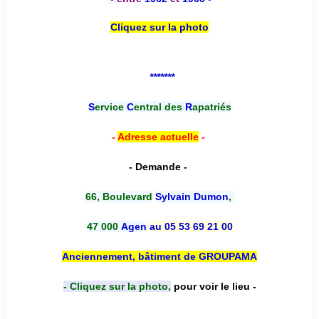
Cliquez sur la photo
*******
S
ervice
C
entral des
R
apatriés
-
Adresse actuelle
-
- Demande -
66, Boulevard
Sylvain Dumon
,
47 000
Agen
au 05 53 69 21 00
Anciennement, bâtiment de GROUPAMA
- Cliquez sur la photo,
pour voir le lieu -