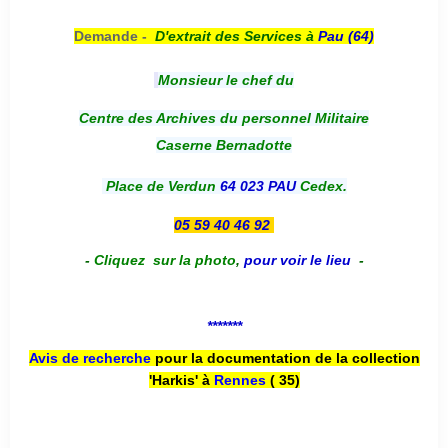
Demande -
D'e
xtrait des Services à
Pau (64)
Monsieur le chef du
Centre des Archives du personnel Militaire
Caserne Bernadotte
Place de Verdun
64 023 PAU
Cedex.
05 59 40 46 92
-
Cliquez sur la photo
,
pour voir le lieu
-
*******
Avis de recherche
pour la documentation de la collection
'Harkis' à
Rennes
( 35)