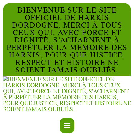
BIENVENUE SUR LE SITE
OFFICIEL DE HARKIS
DORDOGNE. MERCI À TOUS
CEUX QUI, AVEC FORCE ET
DIGNITÉ, S’ACHARNENT À
PERPÉTUER LA MÉMOIRE DES
HARKIS, POUR QUE JUSTICE,
RESPECT ET HISTOIRE NE
SOIENT JAMAIS OUBLIÉS.