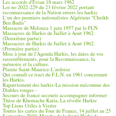
Les accords d'Évian 18 mars 1962
Loi no 2022-229 du 23 février 2022 portant
reconnaissance de la Nation envers les harkis
L’un des premiers nationalistes Algériens "Cheikh
Ben Badis"
Massacre de Melouza 1 juin 1957 par le FLN
Massacres de Harkis de Juillet à Aout 1962.
(Deuxième partie)
Massacres de Harkis de Juillet à Aout 1962.
(Première partie)
Mise à jour de l'Agenda Harkis, les dates de vos
rassemblements, pour la Reconnaissance, la
mémoire et la culture.
Plainte Saint-Maurice-L'ardoise
Qui connaît ce tract du F.L.N. en 1961 concernant
les Harkis.
Rapatriement des harkis-La mission méconnue des
Diables rouges -
Secours de france secourir accompagner informer
Thèse de Khemache Katia, La révolte Harkie
Top Liens Utiles à Visiter
Toutes les cartes du Tour de France, 14 juillet au 25
Septembre 2019, Marche de la fierté Harki de