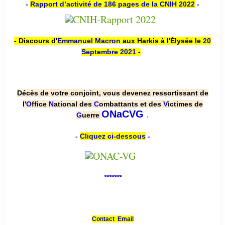
-
Rapport d’activité de 186 pages de la CNIH 2022
-
- Discours d'
Emmanuel Macron
aux Harkis à l'Élysée le
20
Septembre 2021
-
Décès de votre conjoint, vous devenez ressortissant de
l'
O
ffice
N
ational des
C
ombattants et des
V
ictimes de
.
ONaCVG
G
uerre
-
Cliquez ci-dessous
-
*******
Contact Email