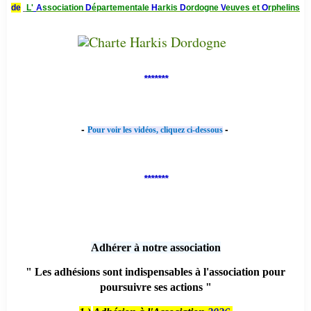
de
L'
A
ssociation
D
épartementale
H
arkis
D
ordogne
V
euves et
O
rphelins
*******
-
-
Pour voir les vidéos, cliquez ci-dessous
*******
Adhérer à notre association
" Les adhésions sont indispensables à l'association pour
poursuivre ses actions "