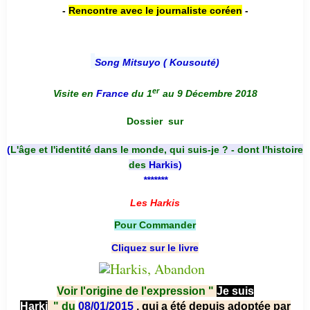
-
Rencontre avec le journaliste coréen
-
Song Mitsuyo ( Kousouté
)
er
Visite en
France
du 1
au 9 Décembre 2018
Dossier
sur
(
L'âge et l'identité dans le monde, qui suis-je ? - dont l'histoire
des
Harkis
)
*******
Les Harkis
Pour Commander
Cliquez sur le livre
Voir l'origine de l'expression "
Je suis
Harki
"
du
08/01/2015
, qui a été depuis adoptée par