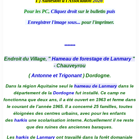
1 )
Adhésion à l'Association
2026
Pour les PC,
Cliquez droit
sur le bulletin
puis
Enregistrer l'image sous...
pour l'imprimer.
*******
Endroit du Village, "
Hameau de forestage de Lanmary
"
- Chauveyrou
(
Antonne et Trigonant
) Dordogne.
Dans la région Aquitaine seul le
hameau de Lanmary
dans le
département de la
Dordogne
fut installé. Ce camp ne
fonctionna que deux ans, il a été ouvert en 1963 et ferme dans
le courant de l’année 1965. Il a concerné 25 familles, toutes
éloignées des centres urbains, avec pour les enfants
des
harkis
une scolarisation interne. Actuellement il ne reste
que des ruines des anciennes baraques.
Les
harkis
de
Lanmary
ont travaillé dans la forêt domaniale