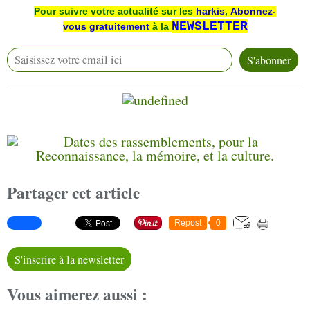
Pour suivre votre actualité sur les
harkis
,
Abonnez-
NEWSLETTER
vous
gratuitement
à la
Partager cet article
Repost
0
S'inscrire à la newsletter
Vous aimerez aussi :