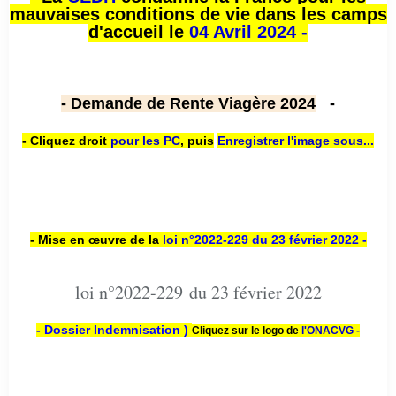
mauvaises conditions de vie dans les camps
d'accueil le
04 Avril 2024 -
- Demande de Rente Viagère 2024
-
- Cliquez droit
pour les PC
,
puis
Enregistrer l'image sous...
- Mise en œuvre de la
loi n
°2022-229
du 23 février 2022 -
loi n°2022-229 du 23 février 2022
- Dossier Indemnisation )
Cliquez sur le logo de
l'ONACVG -