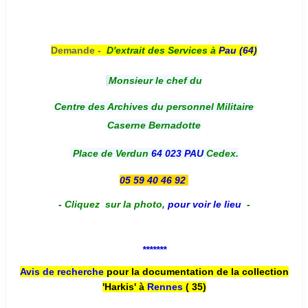
Demande -
D'e
xtrait des Services à
Pau (64)
Monsieur le chef du
Centre des Archives du personnel Militaire
Caserne Bernadotte
Place de Verdun
64 023 PAU
Cedex.
05 59 40 46 92
-
Cliquez sur la photo
,
pour voir le lieu
-
*******
Avis de recherche
pour la documentation de la collection
'Harkis' à
Rennes
( 35)