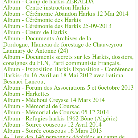
Album - Camp de harkis ZERALDA
Album - Centre instruction Harkis
Album - Cérémonie Abandon Harkis 12 Mai 2014
Album - Cérémonie des Harkis
Album - Cérémonie des Harkis 25-09-2013
Album - Cœurs de Harkis
Album - Documents Archives de la
Dordogne, Hameau de forestage de Chauveyrou -
Lanmary de Antonne (24)
Album - Documents secrets sur les Harkis, dossiers,
consignes du FLN, Parti communiste Français.
Album - Exposition Harkis Exposition - Conférence
Harkis- du 16 Avril au 18 Mai 2012 avec Fatima
Besnaci-Lancou,
Album - Forum des Associations 5 et 6octobre 2013
Album - Harkettes
Album - Méchoui Creysse 14 Mars 2014
Album - Mémorial de Coursac
Album - Mémorial de Coursac 05 12 2014
Album - Refugies harkis 1962 Bône (Algérie)
Album - Soiree couscous 12 Avril 2014
Album - Soirée couscous 16 Mars 2013
A- Liste des 146 personnes décédées au camp de