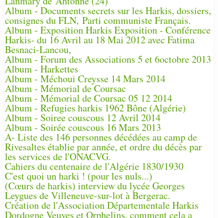
Lanmary de Antonne (24)
Album - Documents secrets sur les Harkis, dossiers,
consignes du FLN, Parti communiste Français.
Album - Exposition Harkis Exposition - Conférence
Harkis- du 16 Avril au 18 Mai 2012 avec Fatima
Besnaci-Lancou,
Album - Forum des Associations 5 et 6octobre 2013
Album - Harkettes
Album - Méchoui Creysse 14 Mars 2014
Album - Mémorial de Coursac
Album - Mémorial de Coursac 05 12 2014
Album - Refugies harkis 1962 Bône (Algérie)
Album - Soiree couscous 12 Avril 2014
Album - Soirée couscous 16 Mars 2013
A- Liste des 146 personnes décédées au camp de
Rivesaltes établie par année, et ordre du décès par
les services de l'ONACVG.
Cahiers du centenaire de l'Algérie 1830/1930
C'est quoi un harki ! (pour les nuls...)
(Cœurs de harkis) interview du lycée Georges
Leygues de Villeneuve-sur-lot à Bergerac.
Création de l'Association Départementale Harkis
Dordogne Veuves et Orphelins, comment cela a