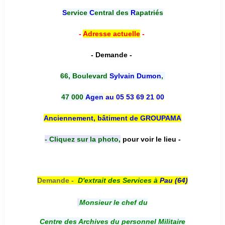
S
ervice
C
entral des
R
apatriés
-
Adresse actuelle
-
- Demande -
66, Boulevard
Sylvain Dumon
,
47 000
Agen
au 05 53 69 21 00
Anciennement, bâtiment de GROUPAMA
- Cliquez sur la photo,
pour voir le lieu -
Demande -
D'e
xtrait des Services à
Pau (64)
Monsieur le chef du
Centre des Archives du personnel Militaire