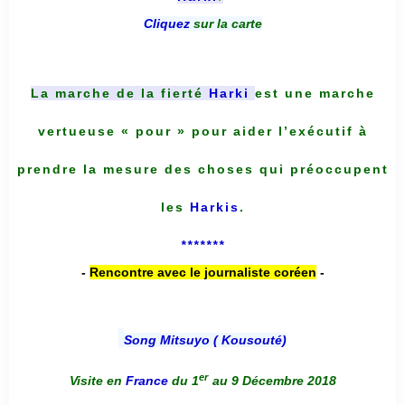
Cliquez
sur la carte
La marche de la fierté
Harki
est une marche
vertueuse « pour » pour aider l’exécutif à
prendre la mesure des choses qui préoccupent
les
Harkis
.
*******
-
Rencontre avec le journaliste coréen
-
Song Mitsuyo ( Kousouté
)
er
Visite en
France
du 1
au 9 Décembre 2018