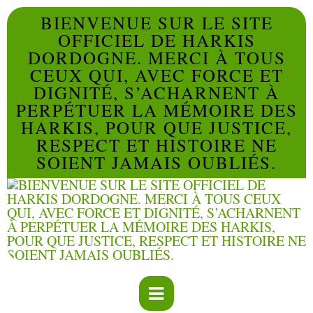
BIENVENUE SUR LE SITE
OFFICIEL DE HARKIS
DORDOGNE. MERCI À TOUS
CEUX QUI, AVEC FORCE ET
DIGNITÉ, S’ACHARNENT À
PERPÉTUER LA MÉMOIRE DES
HARKIS, POUR QUE JUSTICE,
RESPECT ET HISTOIRE NE
SOIENT JAMAIS OUBLIÉS.