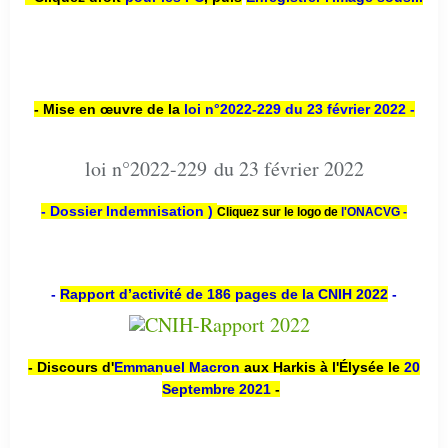
- Mise en œuvre de la
loi n
°2022-229
du 23 février 2022 -
loi n°2022-229 du 23 février 2022
- Dossier Indemnisation )
Cliquez sur le logo de
l'ONACVG -
-
Rapport d’activité de 186 pages de la CNIH 2022
-
- Discours d'
Emmanuel Macron
aux Harkis à l'Élysée le
20
Septembre 2021
-