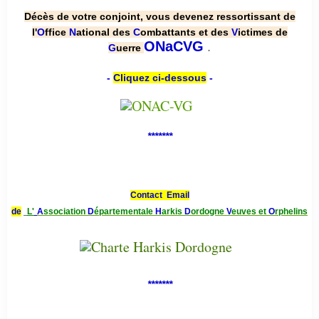
Décès de votre conjoint, vous devenez ressortissant de
l'
O
ffice
N
ational des
C
ombattants et des
V
ictimes de
.
ONaCVG
G
uerre
-
Cliquez ci-dessous
-
*******
Contact Email
de
L'
A
ssociation
D
épartementale
H
arkis
D
ordogne
V
euves et
O
rphelins
*******