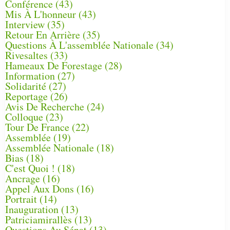
Conférence
(43)
Mis À L'honneur
(43)
Interview
(35)
Retour En Arrière
(35)
Questions À L'assemblée Nationale
(34)
Rivesaltes
(33)
Hameaux De Forestage
(28)
Information
(27)
Solidarité
(27)
Reportage
(26)
Avis De Recherche
(24)
Colloque
(23)
Tour De France
(22)
Assemblée
(19)
Assemblée Nationale
(18)
Bias
(18)
C'est Quoi !
(18)
Ancrage
(16)
Appel Aux Dons
(16)
Portrait
(14)
Inauguration
(13)
Patriciamirallès
(13)
Questions Au Sénat
(13)