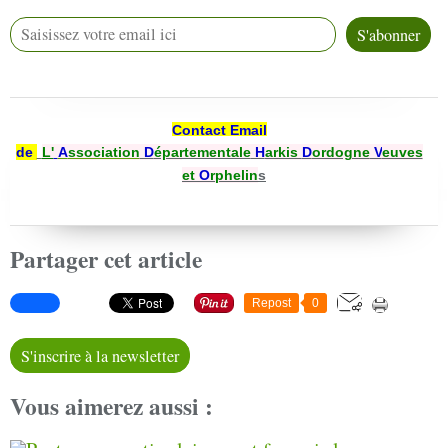
Contact Email
de
L'
A
ssociation
D
épartementale
H
arkis
D
ordogne
V
euves
et
O
rphelin
s
Partager cet article
Repost
0
S'inscrire à la newsletter
Vous aimerez aussi :