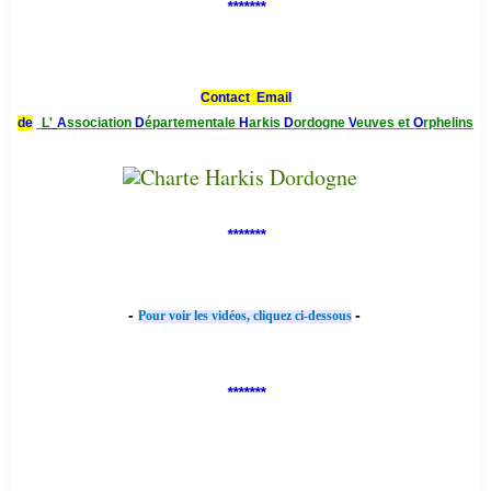
*******
Contact Email
de
L'
A
ssociation
D
épartementale
H
arkis
D
ordogne
V
euves et
O
rphelins
*******
-
-
Pour voir les vidéos, cliquez ci-dessous
*******