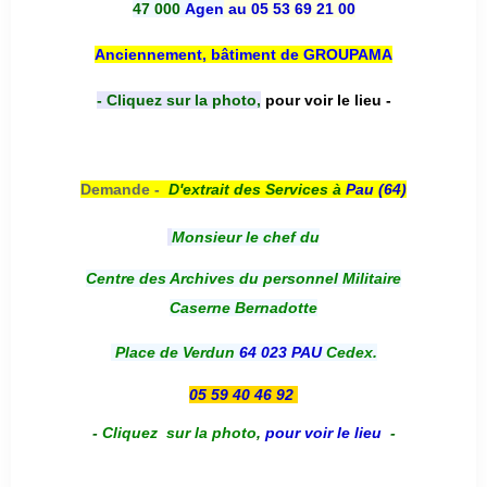
47 000
Agen
au 05 53 69 21 00
Anciennement, bâtiment de GROUPAMA
- Cliquez sur la photo,
pour voir le lieu -
Demande -
D'e
xtrait des Services à
Pau (64)
Monsieur le chef du
Centre des Archives du personnel Militaire
Caserne Bernadotte
Place de Verdun
64 023 PAU
Cedex.
05 59 40 46 92
-
Cliquez sur la photo
,
pour voir le lieu
-