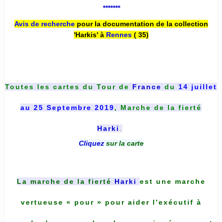
*******
Avis de recherche
pour la documentation de la collection
'Harkis' à
Rennes
( 35)
Toutes les cartes du
Tour de
France
du
14 juillet
au 25 Septembre 2019
, Marche de la fierté
Harki
.
Cliquez
sur la carte
La marche de la fierté
Harki
est une marche
vertueuse « pour » pour aider l’exécutif à