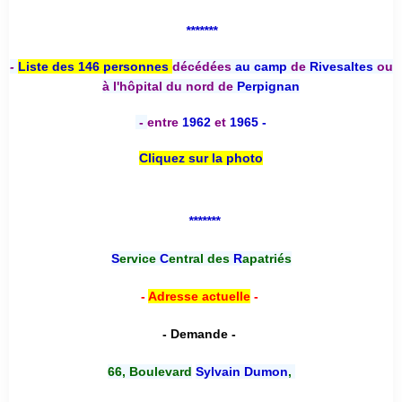
*******
-
Liste des 146 personnes
décédées
au camp
de
Rivesaltes
ou
à l'hôpital du nord de
Perpignan
-
entre
1962
et
1965 -
Cliquez sur la photo
*******
S
ervice
C
entral des
R
apatriés
-
Adresse actuelle
-
- Demande -
66, Boulevard
Sylvain Dumon
,