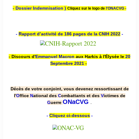
- Dossier Indemnisation )
Cliquez sur le logo de
l'ONACVG -
-
Rapport d’activité de 186 pages de la CNIH 2022
-
- Discours d'
Emmanuel Macron
aux Harkis à l'Élysée le
20
Septembre 2021
-
Décès de votre conjoint, vous devenez ressortissant de
l'
O
ffice
N
ational des
C
ombattants et des
V
ictimes de
.
ONaCVG
G
uerre
-
Cliquez ci-dessous
-