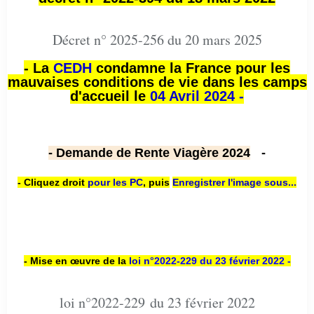
Décret n° 2025-256 du 20 mars 2025
- La
CEDH
condamne la France pour les
mauvaises conditions de vie dans les camps
d'accueil le
04 Avril 2024 -
- Demande de Rente Viagère 2024
-
- Cliquez droit
pour les PC
,
puis
Enregistrer l'image sous...
- Mise en œuvre de la
loi n
°2022-229
du 23 février 2022 -
loi n°2022-229 du 23 février 2022