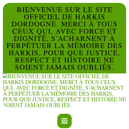
BIENVENUE SUR LE SITE
OFFICIEL DE HARKIS
DORDOGNE. MERCI À TOUS
CEUX QUI, AVEC FORCE ET
DIGNITÉ, S’ACHARNENT À
PERPÉTUER LA MÉMOIRE DES
HARKIS, POUR QUE JUSTICE,
RESPECT ET HISTOIRE NE
SOIENT JAMAIS OUBLIÉS.