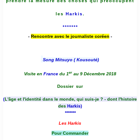
prendre la mesure des choses qui préoccupent
les
Harkis
.
*******
-
Rencontre avec le journaliste coréen
-
Song Mitsuyo ( Kousouté
)
er
Visite en
France
du 1
au 9 Décembre 2018
Dossier
sur
(
L'âge et l'identité dans le monde, qui suis-je ? - dont l'histoire
des
Harkis
)
*******
Les Harkis
Pour Commander