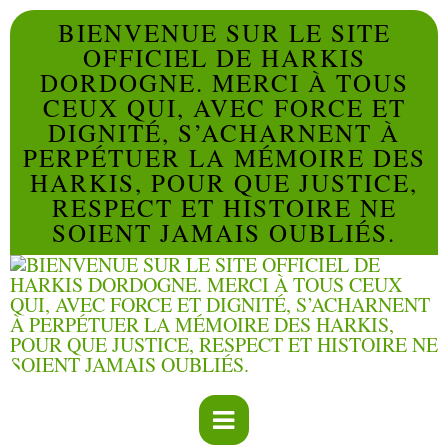
BIENVENUE SUR LE SITE
OFFICIEL DE HARKIS
DORDOGNE. MERCI À TOUS
CEUX QUI, AVEC FORCE ET
DIGNITÉ, S’ACHARNENT À
PERPÉTUER LA MÉMOIRE DES
HARKIS, POUR QUE JUSTICE,
RESPECT ET HISTOIRE NE
SOIENT JAMAIS OUBLIÉS.