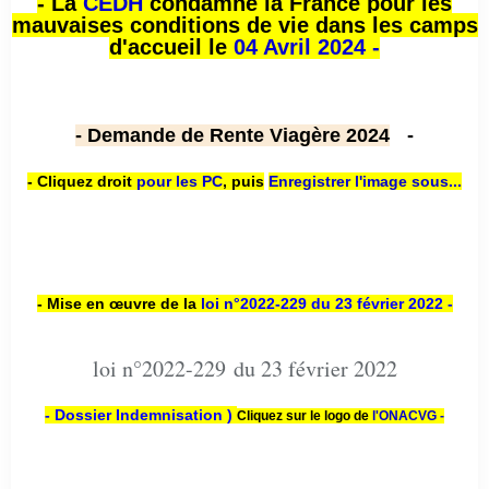
- La
CEDH
condamne la France pour les
mauvaises conditions de vie dans les camps
d'accueil le
04 Avril 2024 -
- Demande de Rente Viagère 2024
-
- Cliquez droit
pour les PC
,
puis
Enregistrer l'image sous...
- Mise en œuvre de la
loi n
°2022-229
du 23 février 2022 -
loi n°2022-229 du 23 février 2022
- Dossier Indemnisation )
Cliquez sur le logo de
l'ONACVG -