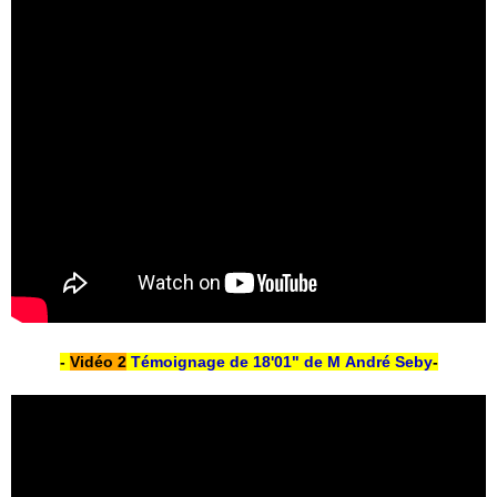
-
Vidéo 2
Témoignage
de 18'01" de M André Seby
-