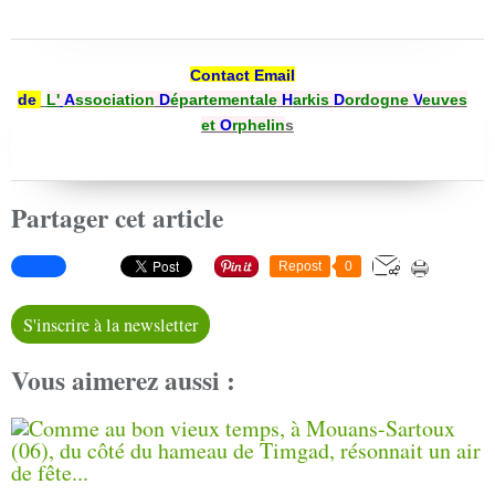
Contact Email
de
L'
A
ssociation
D
épartementale
H
arkis
D
ordogne
V
euves
et
O
rphelin
s
Partager cet article
Repost
0
S'inscrire à la newsletter
Vous aimerez aussi :