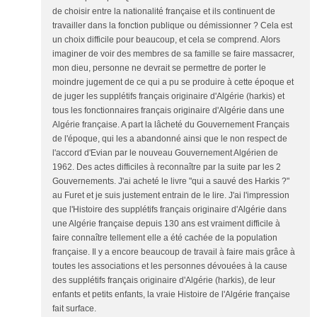
de choisir entre la nationalité française et ils continuent de
travailler dans la fonction publique ou démissionner ? Cela est
un choix difficile pour beaucoup, et cela se comprend. Alors
imaginer de voir des membres de sa famille se faire massacrer,
mon dieu, personne ne devrait se permettre de porter le
moindre jugement de ce qui a pu se produire à cette époque et
de juger les supplétifs français originaire d'Algérie (harkis) et
tous les fonctionnaires français originaire d'Algérie dans une
Algérie française. A part la lâcheté du Gouvernement Français
de l'époque, qui les a abandonné ainsi que le non respect de
l'accord d'Evian par le nouveau Gouvernement Algérien de
1962. Des actes difficiles à reconnaître par la suite par les 2
Gouvernements. J'ai acheté le livre "qui a sauvé des Harkis ?"
au Furet et je suis justement entrain de le lire. J'ai l'impression
que l'Histoire des supplétifs français originaire d'Algérie dans
une Algérie française depuis 130 ans est vraiment difficile à
faire connaître tellement elle a été cachée de la population
française. Il y a encore beaucoup de travail à faire mais grâce à
toutes les associations et les personnes dévouées à la cause
des supplétifs français originaire d'Algérie (harkis), de leur
enfants et petits enfants, la vraie Histoire de l'Algérie française
fait surface.