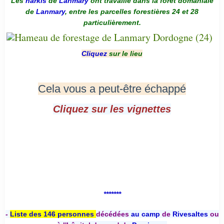
Les
harkis
de
Lanmary
ont travaillé dans la forêt domaniale
de
Lanmary
, entre les parcelles forestières 24 et 28
particulièrement.
Cliquez
sur le lieu
Cela vous a peut-être échappé
Cliquez sur les vignettes
*******
-
Liste des 146 personnes
décédées
au camp
de
Rivesaltes
ou