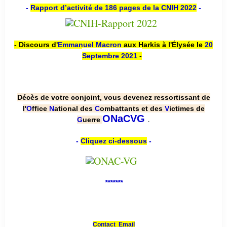
-
Rapport d’activité de 186 pages de la CNIH 2022
-
- Discours d'
Emmanuel Macron
aux Harkis à l'Élysée le
20
Septembre 2021
-
Décès de votre conjoint, vous devenez ressortissant de
l'
O
ffice
N
ational des
C
ombattants et des
V
ictimes de
.
ONaCVG
G
uerre
-
Cliquez ci-dessous
-
*******
Contact Email