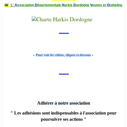
de
L'
A
ssociation
D
épartementale
H
arkis
D
ordogne
V
euves et
O
rphelins
*******
-
-
Pour voir les vidéos, cliquez ci-dessous
*******
Adhérer à notre association
" Les adhésions sont indispensables à l'association pour
poursuivre ses actions "