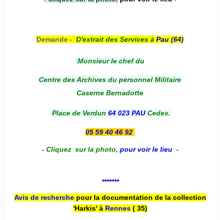
Demande -
D'e
xtrait des Services à
Pau (64)
Monsieur le chef du
Centre des Archives du personnel Militaire
Caserne Bernadotte
Place de Verdun
64 023 PAU
Cedex.
05 59 40 46 92
-
Cliquez sur la photo
,
pour voir le lieu
-
*******
Avis de recherche
pour la documentation de la collection
'Harkis' à
Rennes
( 35)