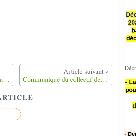
Déc
20
b
déc
Décr
Une Mendoise raconte le scandale d'État des enfants perdus de Rivesaltes
Communiqué du collectif des familles du camp de Harkis de Rivesaltes (66)
- L
pou
ARTICLE
d
- De