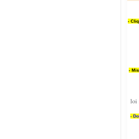
- Cli
- Mi
loi
- Do