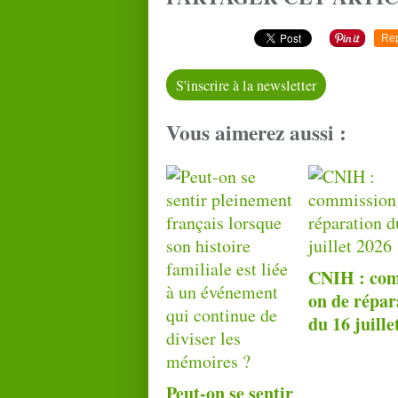
Re
S'inscrire à la newsletter
Vous aimerez aussi :
CNIH : com
on de répar
du 16 juille
Peut-on se sentir