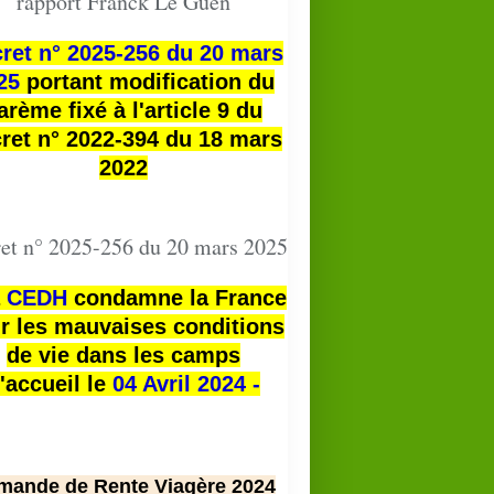
rapport Franck Le Guen
ret n° 2025-256 du 20 mars
25
portant modification du
arème fixé à l'article 9 du
ret n° 2022-394 du 18 mars
2022
et n° 2025-256 du 20 mars 2025
a
CEDH
condamne la France
r les mauvaises conditions
de vie dans les camps
'accueil le
04 Avril 2024 -
mande de Rente Viagère 2024