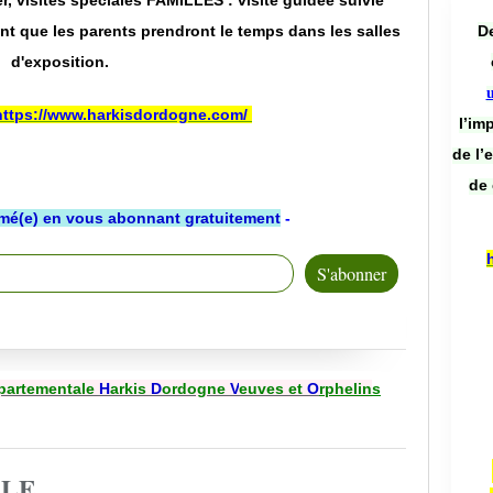
r, visites spéciales FAMILLES : visite guidée suivie
De
nt que les parents prendront le temps dans les salles
d'exposition.
https://www.harkisdordogne.com/
l’im
de l’
de 
rmé(e) en vous abonnant gratuitement
-
partementale
H
arkis
D
ordogne
V
euves et
O
rphelin
s
CLE