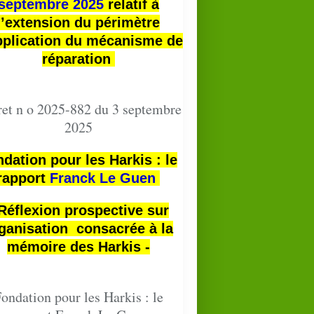
septembre 2025
relatif à
l’extension du périmètre
pplication du mécanisme de
réparation
et n o 2025-882 du 3 septembre
2025
dation pour les Harkis : le
rapport
Franck Le Guen
 Réflexion prospective sur
ganisation consacrée à la
mémoire des Harkis -
ondation pour les Harkis : le