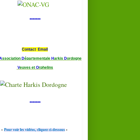
*******
Contact Email
A
ssociation
D
épartementale
H
arkis
D
ordogne
V
euves et
O
rphelins
*******
-
-
Pour voir les vidéos, cliquez ci-dessous