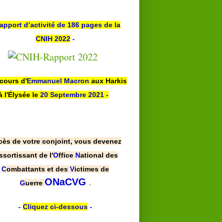
apport d’activité de 186 pages de la
CNIH 2022
-
scours d'
Emmanuel Macron
aux Harkis
à l'Élysée le
20 Septembre 2021
-
cès de votre conjoint, vous devenez
ssortissant de l'
O
ffice
N
ational des
C
ombattants et des
V
ictimes de
.
ONaCVG
G
uerre
-
Cliquez ci-dessous
-