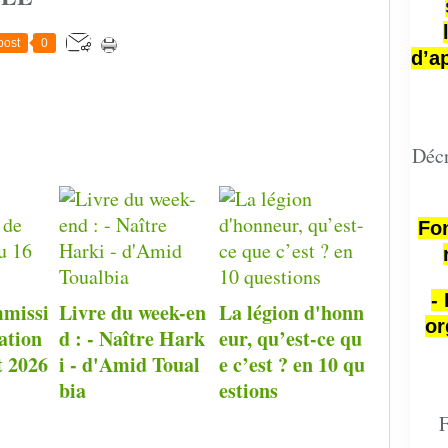
post
0
d’a
Décr
Fon
-
missi
Livre du week-en
La légion d'honn
or
ation
d : - Naître Hark
eur, qu’est-ce qu
t 2026
i - d'Amid Toual
e c’est ? en 10 qu
bia
estions
F