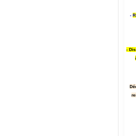
-
R
- Di
Dé
re