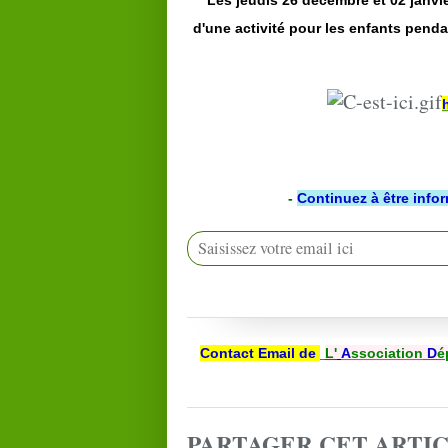
Les jeudis 26 décembre et 02 janvie
d'une activité pour les enfants penda
-
Continuez à être info
Contact Email de
L'
A
ssociation
D
é
PARTAGER CET ARTI