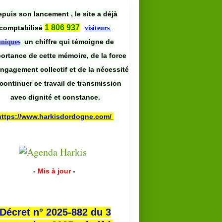
puis son lancement , le site a déjà
1 806 937
comptabilisé
visiteurs
un chiffre qui témoigne de
uniques
portance de cette mémoire, de la force
engagement collectif et de la nécessité
continuer ce travail de transmission
avec dignité et constance.
https://www.harkisdordogne.com/
-
Mis à jour
-
Décret n° 2025-882 du 3