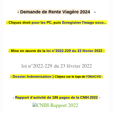
- Demande de Rente Viagère 2024
-
- Cliquez droit
pour les PC
,
puis
Enregistrer l'image sous...
- Mise en œuvre de la
loi n
°2022-229
du 23 février 2022 -
loi n°2022-229 du 23 février 2022
- Dossier Indemnisation )
Cliquez sur le logo de
l'ONACVG -
-
Rapport d’activité de 186 pages de la CNIH 2022
-