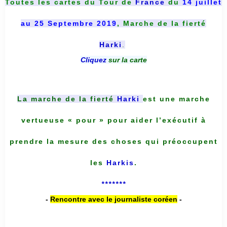
Toutes les cartes du
Tour de
France
du
14 juillet
au 25 Septembre 2019
, Marche de la fierté
Harki
.
Cliquez
sur la carte
La marche de la fierté
Harki
est une marche
vertueuse « pour » pour aider l’exécutif à
prendre la mesure des choses qui préoccupent
les
Harkis
.
*******
-
Rencontre avec le journaliste coréen
-