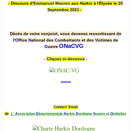
- Discours d'
Emmanuel Macron
aux Harkis à l'Élysée le
20
Septembre 2021
-
Décès de votre conjoint, vous devenez ressortissant de
l'
O
ffice
N
ational des
C
ombattants et des
V
ictimes de
.
ONaCVG
G
uerre
-
Cliquez ci-dessous
-
*******
Contact Email
de
L'
A
ssociation
D
épartementale
H
arkis
D
ordogne
V
euves et
O
rphelins