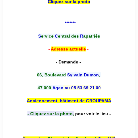
Cliquez sur la photo
*******
S
ervice
C
entral des
R
apatriés
-
Adresse actuelle
-
- Demande -
66, Boulevard
Sylvain Dumon
,
47 000
Agen
au 05 53 69 21 00
Anciennement, bâtiment de GROUPAMA
- Cliquez sur la photo,
pour voir le lieu -