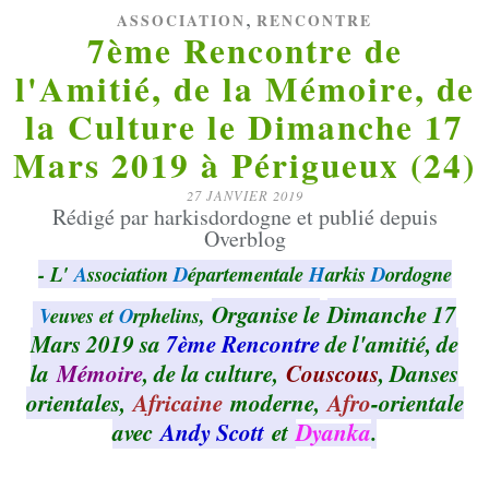
,
ASSOCIATION
RENCONTRE
7ème Rencontre de
l'Amitié, de la Mémoire, de
la Culture le Dimanche 17
Mars 2019 à Périgueux (24)
27 JANVIER 2019
Rédigé par harkisdordogne et publié depuis
Overblog
- L'
A
ssociation
D
épartementale
H
arkis
D
ordogne
Organise le
Dimanche 17
V
euves et
O
rphelins,
Mars 2019 sa
7ème
Rencontre
de l'amitié, de
la
Mémoire
, de la culture,
Couscous
, Danses
orientales,
Africaine
moderne,
Afro
-orientale
avec
Andy Scott
et
Dyanka
.