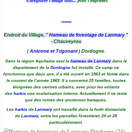
Enregistrer l'image sous...
pour l'imprimer.
*******
Endroit du Village, "
Hameau de forestage de Lanmary
"
- Chauveyrou
(
Antonne et Trigonant
) Dordogne.
Dans la région Aquitaine seul le
hameau de Lanmary
dans le
département de la
Dordogne
fut installé. Ce camp ne
fonctionna que deux ans, il a été ouvert en 1963 et ferme dans
le courant de l’année 1965. Il a concerné 25 familles, toutes
éloignées des centres urbains, avec pour les enfants
des
harkis
une scolarisation interne. Actuellement il ne reste
que des ruines des anciennes baraques.
Les
harkis
de
Lanmary
ont travaillé dans la forêt domaniale
de
Lanmary
, entre les parcelles forestières 24 et 28
particulièrement.