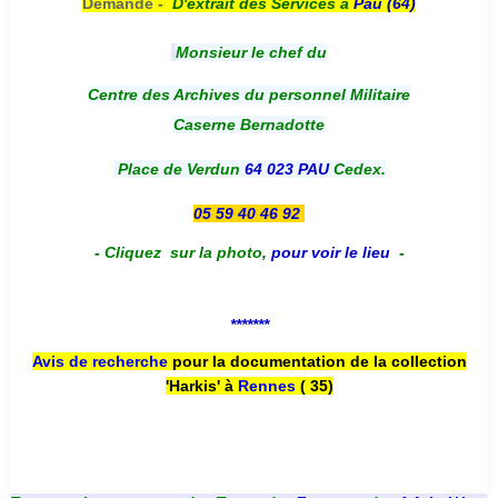
Demande -
D'e
xtrait des Services à
Pau (64)
Monsieur le chef du
Centre des Archives du personnel Militaire
Caserne Bernadotte
Place de Verdun
64 023 PAU
Cedex.
05 59 40 46 92
-
Cliquez sur la photo
,
pour voir le lieu
-
*******
Avis de recherche
pour la documentation de la collection
'Harkis' à
Rennes
( 35)