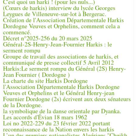
C'est quoi un harki ! (pour les nuls...)
(Cœurs de harkis) interview du lycée Georges
Leygues de Villeneuve-sur-lot à Bergerac.
Création de l'Association Départementale Harkis
Dordogne Veuves et Orphelins, comment cela a
commencé.
Décret n°2025-256 du 20 mars 2025
Général-2S-Henry-Jean-Fournier Harkis : le
serment rompu
Groupe de travail des associations de harkis, et
communiqué de presse collectif 5 Avril 2012
Harkis:Le serment rompu du Général (2S) Henry-
Jean Fournier ( Dordogne )
La charte du site Harkis Dordogne
l'Association Départementale Harkis Dordogne
Veuves et Orphelins et le Général Henry-jean
Fournier Dordogne (2s) écrivent aux deux sénateurs
de la Dordogne.
la symbolique de la danse orientale par Dyanka.
Les accords d'Évian 18 mars 1962
Loi no 2022-229 du 23 février 2022 portant
reconnaissance de la Nation envers les harkis
L’un des premiers nationalistes Algériens "Cheikh