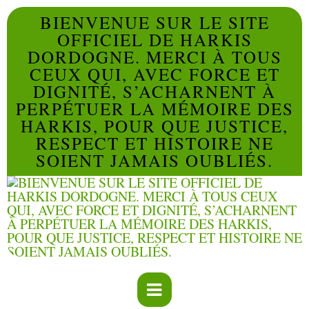
BIENVENUE SUR LE SITE
OFFICIEL DE HARKIS
DORDOGNE. MERCI À TOUS
CEUX QUI, AVEC FORCE ET
DIGNITÉ, S’ACHARNENT À
PERPÉTUER LA MÉMOIRE DES
HARKIS, POUR QUE JUSTICE,
RESPECT ET HISTOIRE NE
SOIENT JAMAIS OUBLIÉS.