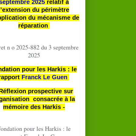
septembre 2025
relatif à
l’extension du périmètre
pplication du mécanisme de
réparation
et n o 2025-882 du 3 septembre
2025
dation pour les Harkis : le
rapport
Franck Le Guen
 Réflexion prospective sur
ganisation consacrée à la
mémoire des Harkis -
ondation pour les Harkis : le