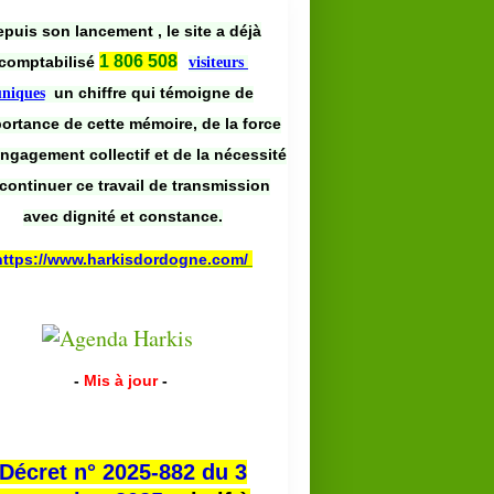
puis son lancement , le site a déjà
1 806 508
comptabilisé
visiteurs
un chiffre qui témoigne de
uniques
portance de cette mémoire, de la force
engagement collectif et de la nécessité
continuer ce travail de transmission
avec dignité et constance.
https://www.harkisdordogne.com/
-
Mis à jour
-
Décret n° 2025-882 du 3