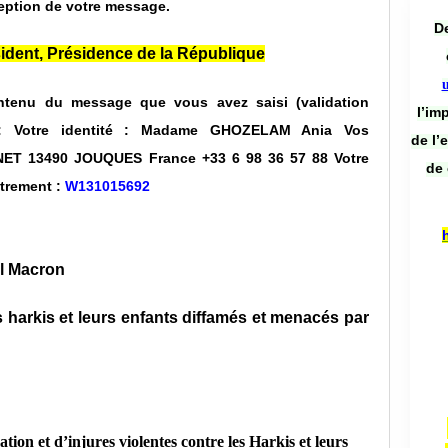
eption de votre message.
De
ésident, Présidence de la République
contenu du message que vous avez saisi (validation
l’im
 :
Votre identité : Madame GHOZELAM Ania
Vos
de l’
NNET
13490 JOUQUES France
+33 6 98 36 57 88
Votre
de 
strement :
W131015692
l Macron
 harkis et leurs enfants diffamés et menacés par
tion et d’injures violentes contre les Harkis et leurs