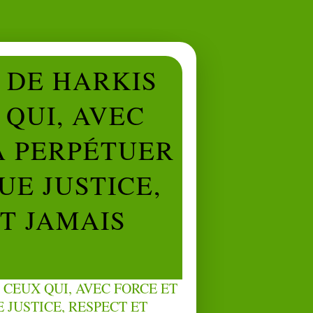
L DE HARKIS
QUI, AVEC
À PERPÉTUER
UE JUSTICE,
NT JAMAIS