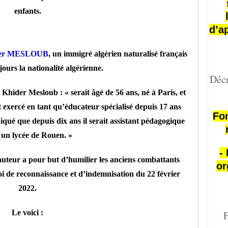
enfants.
d’a
er MESLOUB
, un immigré algérien naturalisé français
ours la nationalité algérienne.
Décr
 Khider Mesloub : « serait âgé de 56 ans, né à Paris, et
ait exercé en tant qu’éducateur spécialisé depuis 17 ans
Fon
diqué que depuis dix ans il serait assistant pédagogique
 un lycée de Rouen. »
-
n auteur a pour but d’humilier les anciens combattants
or
loi de reconnaissance et d’indemnisation du 22 février
2022.
Le voici :
F