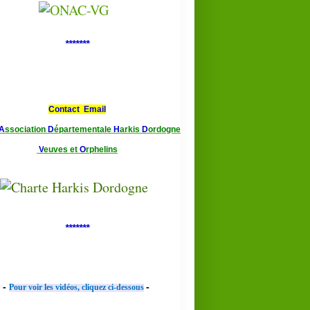
*******
Contact Email
A
ssociation
D
épartementale
H
arkis
D
ordogne
V
euves et
O
rphelins
*******
-
-
Pour voir les vidéos, cliquez ci-dessous