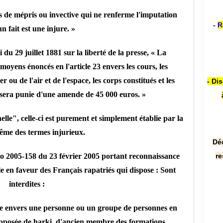
 de mépris ou invective qui ne renferme l'imputation
-
R
n fait est une injure. »
i du 29 juillet 1881 sur la liberté de la presse, « La
oyens énoncés en l'article 23 envers les cours, les
 ou de l'air et de l'espace, les corps constitués et les
- Di
 sera punie d'une amende de 45 000 euros. »
elle", celle-ci est purement et simplement établie par la
ême des termes injurieux.
Dé
i no 2005-158 du 23 février 2005 portant reconnaissance
re
le en faveur des Français rapatriés qui dispose : Sont
interdites :
se envers une personne ou un groupe de personnes en
supposée de harki, d'ancien membre des formations