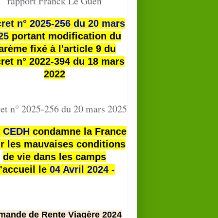
rapport Franck Le Guen
ret n° 2025-256 du 20 mars
25
portant modification du
arème fixé à l'article 9 du
ret n° 2022-394 du 18 mars
2022
et n° 2025-256 du 20 mars 2025
a
CEDH
condamne la France
r les mauvaises conditions
de vie dans les camps
'accueil le
04 Avril 2024 -
mande de Rente Viagère 2024