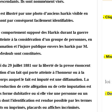
descendants. Ils sont nommément visés.
est illustré par une photo d’anciens harkis visible en
- Cli
 sont par conséquent facilement identifiables.
le comportement supposé des Harkis durant la guerre
atteinte à la considération d’un groupe de personnes, en
famation et l’injure publique envers les harkis par M.
esloub sont constituées.
- Mi
oi du 29 juillet 1881 sur la liberté de la presse énoncent
ion d'un fait qui porte atteinte à l'honneur ou à la
orps auquel le fait est imputé est une diffamation. La
loi
roduction de cette allégation ou de cette imputation est
us forme dubitative ou si elle vise une personne ou un
- Do
nt l'identification est rendue possible par les termes
its ou imprimés, placards ou affiches incriminés.