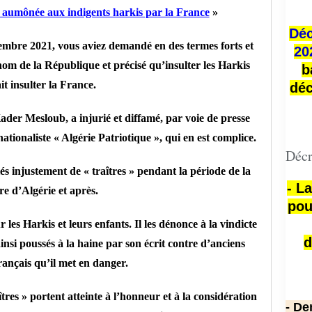
é aumônée aux indigents harkis par la France
»
Déc
embre 2021, vous aviez demandé en des termes forts et
20
om de la République et précisé qu’insulter les Harkis
b
ait insulter la France.
déc
Kader Mesloub, a injurié et diffamé, par voie de presse
ationaliste « Algérie Patriotique », qui en est complice.
Décr
iés injustement de « traîtres » pendant la période de la
- L
re d’Algérie et après.
pou
 les Harkis et leurs enfants. Il les dénonce à la vindicte
d
ainsi poussés à la haine par son écrit contre d’anciens
français qu’il met en danger.
tres » portent atteinte à l’honneur et à la considération
- De