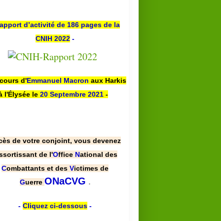
apport d’activité de 186 pages de la
CNIH 2022
-
scours d'
Emmanuel Macron
aux Harkis
à l'Élysée le
20 Septembre 2021
-
cès de votre conjoint, vous devenez
ssortissant de l'
O
ffice
N
ational des
C
ombattants et des
V
ictimes de
.
ONaCVG
G
uerre
-
Cliquez ci-dessous
-