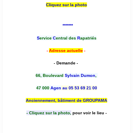
Cliquez sur la photo
*******
S
ervice
C
entral des
R
apatriés
-
Adresse actuelle
-
- Demande -
66, Boulevard
Sylvain Dumon
,
47 000
Agen
au 05 53 69 21 00
Anciennement, bâtiment de GROUPAMA
- Cliquez sur la photo,
pour voir le lieu -