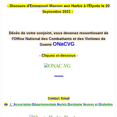
- Discours d'
Emmanuel Macron
aux Harkis à l'Élysée le
20
Septembre 2021
-
Décès de votre conjoint, vous devenez ressortissant de
l'
O
ffice
N
ational des
C
ombattants et des
V
ictimes de
.
ONaCVG
G
uerre
-
Cliquez ci-dessous
-
*******
Contact Email
de
L'
A
ssociation
D
épartementale
H
arkis
D
ordogne
V
euves et
O
rphelins