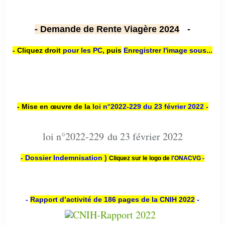
- Demande de Rente Viagère 2024
-
- Cliquez droit
pour les PC
,
puis
Enregistrer l'image sous...
- Mise en œuvre de la
loi n
°2022-229
du 23 février 2022 -
loi n°2022-229 du 23 février 2022
- Dossier Indemnisation )
Cliquez sur le logo de
l'ONACVG -
-
Rapport d’activité de 186 pages de la CNIH 2022
-