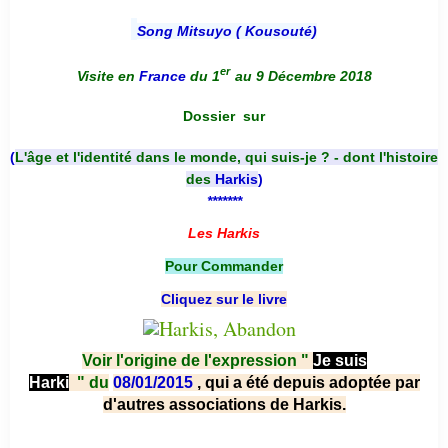
Song Mitsuyo ( Kousouté
)
er
Visite en
France
du 1
au 9 Décembre 2018
Dossier
sur
(
L'âge et l'identité dans le monde, qui suis-je ? - dont l'histoire
des
Harkis
)
*******
Les Harkis
Pour Commander
Cliquez sur le livre
Voir l'origine de l'expression "
Je suis
Harki
"
du
08/01/2015
, qui a été depuis adoptée par
d'autres associations de Harkis.