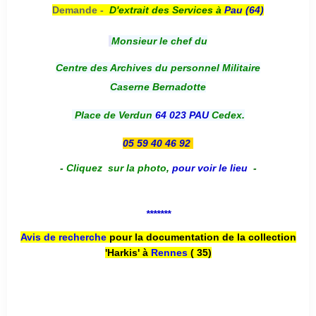
Demande -
D'e
xtrait des Services à
Pau (64)
Monsieur le chef du
Centre des Archives du personnel Militaire
Caserne Bernadotte
Place de Verdun
64 023 PAU
Cedex.
05 59 40 46 92
-
Cliquez sur la photo
,
pour voir le lieu
-
*******
Avis de recherche
pour la documentation de la collection
'Harkis' à
Rennes
( 35)