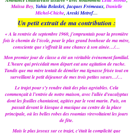
Ambiance chaleureuse assurée - avec notamment
Leïla Sebbar
,
Maïssa Bey
,
Yahia Belaskri, Jacques Frémeaux
,
Danielle
Michel-Chiche
,
Areski Metref
....
Un petit extrait de ma contribution :
« A la rentrée de septembre 1960, j’empruntais pour la première
fois le chemin de l’école, pour le plus grand bonheur de ma mère,
consciente que s’offrait là une chance à son aînée…/…
Mon premier jour de classe a été un véritable événement familial.
L’heure qui précédait mon départ eut une agitation de ruche.
Tandis que ma mère tentait de démêler ma tignasse frisée tout en
surveillant le petit déjeuner de mes trois petites sœurs…/…
Le trajet pour s’y rendre était des plus agréables. Cela
commençait à l’entrée de notre maison, avec l'allée d'eucalyptus
dont les feuilles chantaient, agitées par le vent marin. Puis, on
passait devant le kiosque à musique au centre de la place
principale, où les belles robes des roumias virevoltaient les jours
de fête.
Mais le plus joyeux sur ce trajet, c'était la complicité que