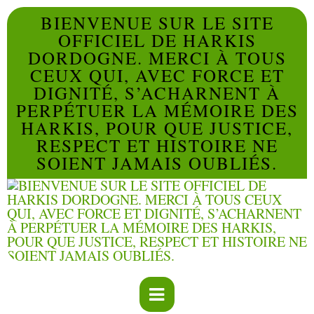
BIENVENUE SUR LE SITE
OFFICIEL DE HARKIS
DORDOGNE. MERCI À TOUS
CEUX QUI, AVEC FORCE ET
DIGNITÉ, S’ACHARNENT À
PERPÉTUER LA MÉMOIRE DES
HARKIS, POUR QUE JUSTICE,
RESPECT ET HISTOIRE NE
SOIENT JAMAIS OUBLIÉS.