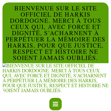
BIENVENUE SUR LE SITE
OFFICIEL DE HARKIS
DORDOGNE. MERCI À TOUS
CEUX QUI, AVEC FORCE ET
DIGNITÉ, S’ACHARNENT À
PERPÉTUER LA MÉMOIRE DES
HARKIS, POUR QUE JUSTICE,
RESPECT ET HISTOIRE NE
SOIENT JAMAIS OUBLIÉS.