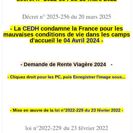
Décret n° 2025-256 du 20 mars 2025
- La
CEDH
condamne la France pour les
mauvaises conditions de vie dans les camps
d'accueil le
04 Avril 2024 -
- Demande de Rente Viagère 2024
-
- Cliquez droit
pour les PC
,
puis
Enregistrer l'image sous...
- Mise en œuvre de la
loi n
°2022-229
du 23 février 2022 -
loi n°2022-229 du 23 février 2022