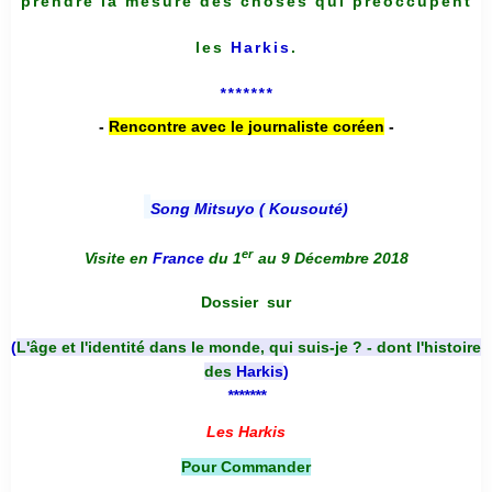
prendre la mesure des choses qui préoccupent
les
Harkis
.
*******
-
Rencontre avec le journaliste coréen
-
Song Mitsuyo ( Kousouté
)
er
Visite en
France
du 1
au 9 Décembre 2018
Dossier
sur
(
L'âge et l'identité dans le monde, qui suis-je ? - dont l'histoire
des
Harkis
)
*******
Les Harkis
Pour Commander