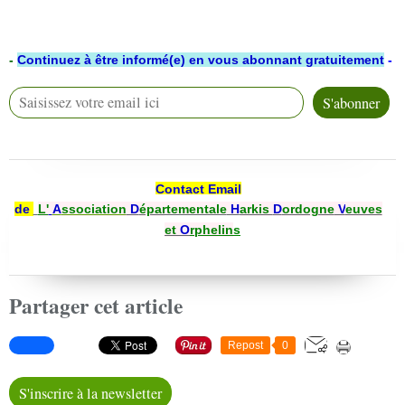
-
Continuez à être informé(e) en vous abonnant gratuitement
-
Contact Email
de
L'
A
ssociation
D
épartementale
H
arkis
D
ordogne
V
euves
et
O
rphelin
s
Partager cet article
Repost
0
S'inscrire à la newsletter