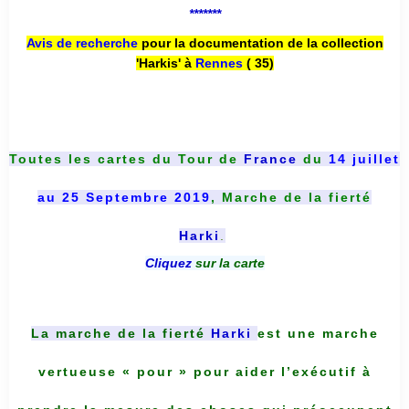
*******
Avis de recherche
pour la documentation de la collection
'Harkis' à
Rennes
( 35)
Toutes les cartes du
Tour de
France
du
14 juillet
au 25 Septembre 2019
, Marche de la fierté
Harki
.
Cliquez
sur la carte
La marche de la fierté
Harki
est une marche
vertueuse « pour » pour aider l’exécutif à