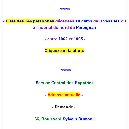
*******
-
Liste des 146 personnes
décédées
au camp
de
Rivesaltes
ou
à l'hôpital du nord de
Perpignan
-
entre
1962
et
1965 -
Cliquez sur la photo
*******
S
ervice
C
entral des
R
apatriés
-
Adresse actuelle
-
- Demande -
66, Boulevard
Sylvain Dumon
,