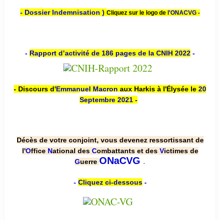
- Dossier Indemnisation )
Cliquez sur le logo de
l'ONACVG -
-
Rapport d’activité de 186 pages de la CNIH 2022
-
- Discours d'
Emmanuel Macron
aux Harkis à l'Élysée le
20
Septembre 2021
-
Décès de votre conjoint, vous devenez ressortissant de
l'
O
ffice
N
ational des
C
ombattants et des
V
ictimes de
.
ONaCVG
G
uerre
-
Cliquez ci-dessous
-