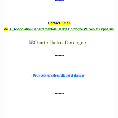
*******
Contact Email
de
L'
A
ssociation
D
épartementale
H
arkis
D
ordogne
V
euves et
O
rphelins
*******
-
-
Pour voir les vidéos, cliquez ci-dessous
*******