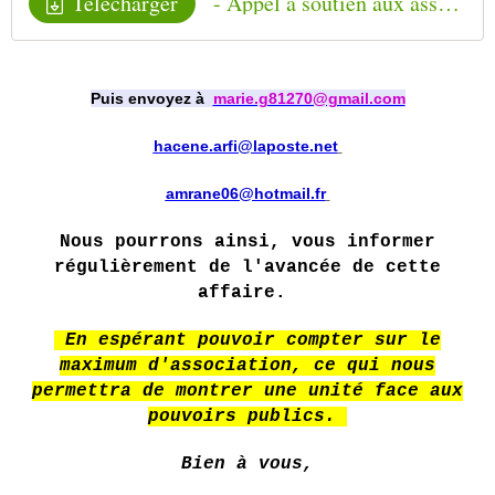
Télécharger
- Appel à soutien aux associations pour la disparition des corps au cimetière du camp Harkis de Rivesaltes (66)
Puis envoyez à
marie.g81270@gmail.com
hacene.arfi@laposte.net
amrane06@hotmail.fr
Nous pourrons ainsi, vous informer
régulièrement de l'avancée de cette
affaire.
En espérant pouvoir compter sur le
maximum d'association, ce qui nous
permettra de montrer une unité face aux
pouvoirs publics.
Bien à vous,