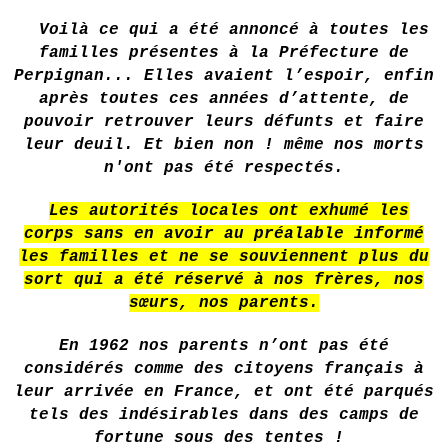
Voilà ce qui a été annoncé à toutes les
familles présentes à la Préfecture de
Perpignan... Elles avaient l’espoir, enfin
après toutes ces années d’attente, de
pouvoir retrouver leurs défunts et faire
leur deuil. Et bien non ! même nos morts
n'ont pas été respectés.
Les autorités locales ont exhumé les
corps sans en avoir au préalable informé
les familles et ne se souviennent plus du
sort qui a été réservé à nos frères, nos
sœurs, nos parents.
En 1962 nos parents n’ont pas été
considérés comme des citoyens français à
leur arrivée en France, et ont été parqués
tels des indésirables dans des camps de
fortune sous des tentes !