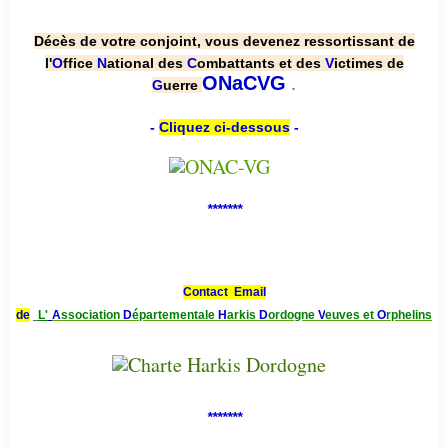
Décès de votre conjoint, vous devenez ressortissant de
l'
O
ffice
N
ational des
C
ombattants et des
V
ictimes de
.
ONaCVG
G
uerre
-
Cliquez ci-dessous
-
*******
Contact Email
de
L'
A
ssociation
D
épartementale
H
arkis
D
ordogne
V
euves et
O
rphelins
*******