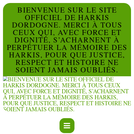
BIENVENUE SUR LE SITE
OFFICIEL DE HARKIS
DORDOGNE. MERCI À TOUS
CEUX QUI, AVEC FORCE ET
DIGNITÉ, S’ACHARNENT À
PERPÉTUER LA MÉMOIRE DES
HARKIS, POUR QUE JUSTICE,
RESPECT ET HISTOIRE NE
SOIENT JAMAIS OUBLIÉS.