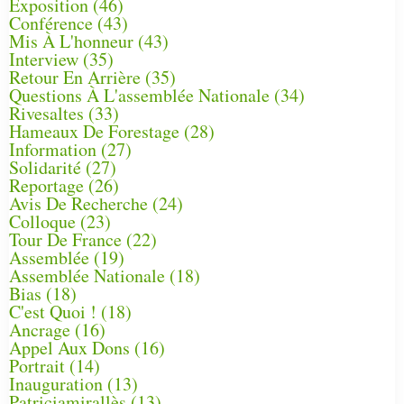
Exposition
(46)
Conférence
(43)
Mis À L'honneur
(43)
Interview
(35)
Retour En Arrière
(35)
Questions À L'assemblée Nationale
(34)
Rivesaltes
(33)
Hameaux De Forestage
(28)
Information
(27)
Solidarité
(27)
Reportage
(26)
Avis De Recherche
(24)
Colloque
(23)
Tour De France
(22)
Assemblée
(19)
Assemblée Nationale
(18)
Bias
(18)
C'est Quoi !
(18)
Ancrage
(16)
Appel Aux Dons
(16)
Portrait
(14)
Inauguration
(13)
Patriciamirallès
(13)