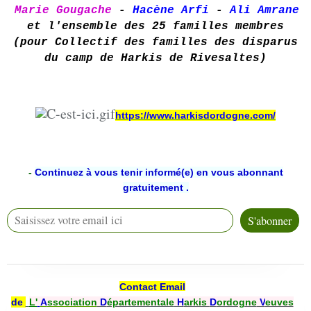
Marie Gougache
-
Hacène Arfi
-
Ali Amrane
et l'ensemble des 25 familles
membres
(
pour Collectif des familles des disparus
du camp de Harkis de Rivesaltes)
https://www.harkisdordogne.com/
-
Continuez à vous tenir informé(e) en vous abonnant
gratuitement .
Contact Email
de
L'
A
ssociation
D
épartementale
H
arkis
D
ordogne
V
euves