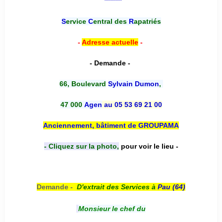
*******
S
ervice
C
entral des
R
apatriés
-
Adresse actuelle
-
- Demande -
66, Boulevard
Sylvain Dumon
,
47 000
Agen
au 05 53 69 21 00
Anciennement, bâtiment de GROUPAMA
- Cliquez sur la photo,
pour voir le lieu -
Demande -
D'e
xtrait des Services à
Pau (64)
Monsieur le chef du