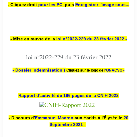
- Cliquez droit
pour les PC
,
puis
Enregistrer l'image sous...
- Mise en œuvre de la
loi n
°2022-229
du 23 février 2022 -
loi n°2022-229 du 23 février 2022
- Dossier Indemnisation )
Cliquez sur le logo de
l'ONACVG -
-
Rapport d’activité de 186 pages de la CNIH 2022
-
- Discours d'
Emmanuel Macron
aux Harkis à l'Élysée le
20
Septembre 2021
-