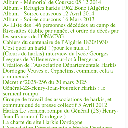
Album - Mémorial de Coursac 05 12 2014
Album - Refugies harkis 1962 Bône (Algérie)
Album - Soiree couscous 12 Avril 2014
Album - Soirée couscous 16 Mars 2013
A- Liste des 146 personnes décédées au camp de
Rivesaltes établie par année, et ordre du décès par
les services de l'ONACVG.
Cahiers du centenaire de l'Algérie 1830/1930
C'est quoi un harki ! (pour les nuls...)
(Cœurs de harkis) interview du lycée Georges
Leygues de Villeneuve-sur-lot à Bergerac.
Création de l'Association Départementale Harkis
Dordogne Veuves et Orphelins, comment cela a
commencé.
Décret n°2025-256 du 20 mars 2025
Général-2S-Henry-Jean-Fournier Harkis : le
serment rompu
Groupe de travail des associations de harkis, et
communiqué de presse collectif 5 Avril 2012
Harkis:Le serment rompu du Général (2S) Henry-
Jean Fournier ( Dordogne )
La charte du site Harkis Dordogne
l'Association Départementale Harkis Dordogne