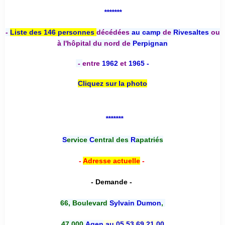
*******
-
Liste des 146 personnes
décédées
au camp
de
Rivesaltes
ou
à l'hôpital du nord de
Perpignan
-
entre
1962
et
1965 -
Cliquez sur la photo
*******
S
ervice
C
entral des
R
apatriés
-
Adresse actuelle
-
- Demande -
66, Boulevard
Sylvain Dumon
,
47 000
Agen
au 05 53 69 21 00