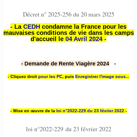
Décret n° 2025-256 du 20 mars 2025
- La
CEDH
condamne la France pour les
mauvaises conditions de vie dans les camps
d'accueil le
04 Avril 2024 -
- Demande de Rente Viagère 2024
-
- Cliquez droit
pour les PC
,
puis
Enregistrer l'image sous...
- Mise en œuvre de la
loi n
°2022-229
du 23 février 2022 -
loi n°2022-229 du 23 février 2022