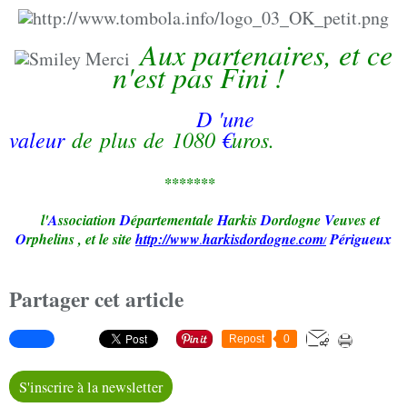
Aux partenaires, et ce
n'est pas Fini !
D
'une
valeur
de plus de 1080
€
uros.
*******
l'
A
ssociation
D
épartementale
H
arkis
D
ordogne
V
euves et
O
rphelins
,
et le site
http://www
harkisd
ordogne
com
Périgueux
.
.
/
Partager cet article
Repost
0
S'inscrire à la newsletter