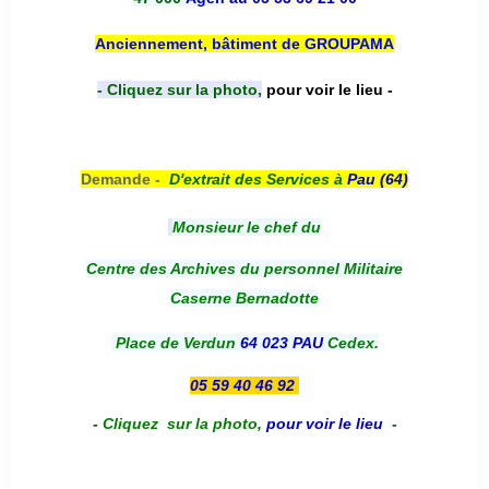
Anciennement, bâtiment de GROUPAMA
- Cliquez sur la photo,
pour voir le lieu -
Demande -
D'e
xtrait des Services à
Pau (64)
Monsieur le chef du
Centre des Archives du personnel Militaire
Caserne Bernadotte
Place de Verdun
64 023 PAU
Cedex.
05 59 40 46 92
-
Cliquez sur la photo
,
pour voir le lieu
-