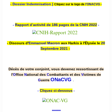
- Dossier Indemnisation )
Cliquez sur le logo de
l'ONACVG -
-
Rapport d’activité de 186 pages de la CNIH 2022
-
- Discours d'
Emmanuel Macron
aux Harkis à l'Élysée le
20
Septembre 2021
-
Décès de votre conjoint, vous devenez ressortissant de
l'
O
ffice
N
ational des
C
ombattants et des
V
ictimes de
.
ONaCVG
G
uerre
-
Cliquez ci-dessous
-
*******