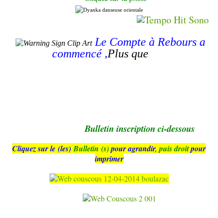
Le Compte à Rebours
a
commencé
,
Plus que
Bulletin inscription ci-dessous
Cliquez sur le (les)
Bulletin (s)
pour agrandir
, puis droit
pour
imprimer