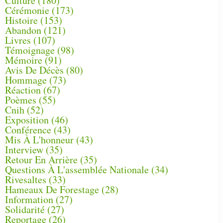
Culture
(180)
Cérémonie
(173)
Histoire
(153)
Abandon
(121)
Livres
(107)
Témoignage
(98)
Mémoire
(91)
Avis De Décès
(80)
Hommage
(73)
Réaction
(67)
Poèmes
(55)
Cnih
(52)
Exposition
(46)
Conférence
(43)
Mis À L'honneur
(43)
Interview
(35)
Retour En Arrière
(35)
Questions À L'assemblée Nationale
(34)
Rivesaltes
(33)
Hameaux De Forestage
(28)
Information
(27)
Solidarité
(27)
Reportage
(26)