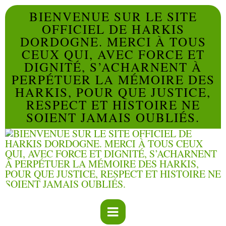
BIENVENUE SUR LE SITE
OFFICIEL DE HARKIS
DORDOGNE. MERCI À TOUS
CEUX QUI, AVEC FORCE ET
DIGNITÉ, S’ACHARNENT À
PERPÉTUER LA MÉMOIRE DES
HARKIS, POUR QUE JUSTICE,
RESPECT ET HISTOIRE NE
SOIENT JAMAIS OUBLIÉS.