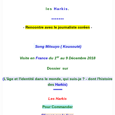
les
Harkis
.
*******
-
Rencontre avec le journaliste coréen
-
Song Mitsuyo ( Kousouté
)
er
Visite en
France
du 1
au 9 Décembre 2018
Dossier
sur
(
L'âge et l'identité dans le monde, qui suis-je ? - dont l'histoire
des
Harkis
)
*******
Les Harkis
Pour Commander