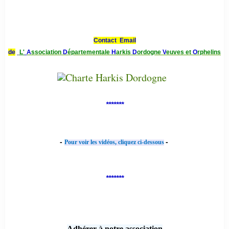
Contact Email
de
L'
A
ssociation
D
épartementale
H
arkis
D
ordogne
V
euves et
O
rphelins
*******
-
-
Pour voir les vidéos, cliquez ci-dessous
*******
Adhérer à notre association