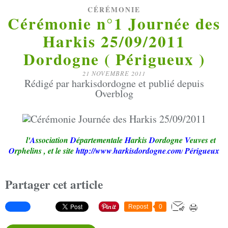
CÉRÉMONIE
Cérémonie n°1 Journée des
Harkis 25/09/2011
Dordogne ( Périgueux )
21 NOVEMBRE 2011
Rédigé par harkisdordogne et publié depuis
Overblog
l'
A
ssociation
D
épartementale
H
arkis
D
ordogne
V
euves et
O
rphelins
,
et le site
http://www
harkisdordogne
com
Périgueux
.
.
/
Partager cet article
Repost
0