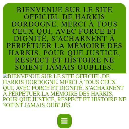
BIENVENUE SUR LE SITE
OFFICIEL DE HARKIS
DORDOGNE. MERCI À TOUS
CEUX QUI, AVEC FORCE ET
DIGNITÉ, S’ACHARNENT À
PERPÉTUER LA MÉMOIRE DES
HARKIS, POUR QUE JUSTICE,
RESPECT ET HISTOIRE NE
SOIENT JAMAIS OUBLIÉS.