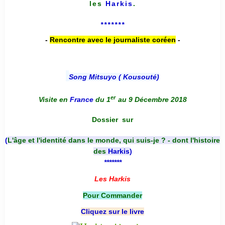
les
Harkis
.
*******
-
Rencontre avec le journaliste coréen
-
Song Mitsuyo ( Kousouté
)
er
Visite en
France
du 1
au 9 Décembre 2018
Dossier
sur
(
L'âge et l'identité dans le monde, qui suis-je ? - dont l'histoire
des
Harkis
)
*******
Les Harkis
Pour Commander
Cliquez sur le livre