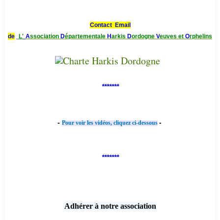
Contact Email
de
L'
A
ssociation
D
épartementale
H
arkis
D
ordogne
V
euves et
O
rphelins
*******
-
-
Pour voir les vidéos, cliquez ci-dessous
*******
Adhérer à notre association