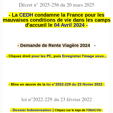
Décret n° 2025-256 du 20 mars 2025
- La
CEDH
condamne la France pour les
mauvaises conditions de vie dans les camps
d'accueil le
04 Avril 2024 -
- Demande de Rente Viagère 2024
-
- Cliquez droit
pour les PC
,
puis
Enregistrer l'image sous...
- Mise en œuvre de la
loi n
°2022-229
du 23 février 2022 -
loi n°2022-229 du 23 février 2022
- Dossier Indemnisation )
Cliquez sur le logo de
l'ONACVG -