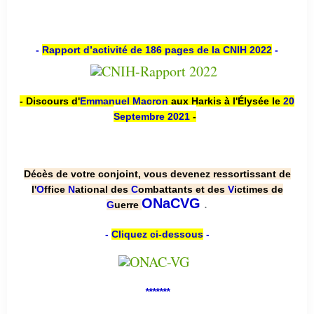
-
Rapport d’activité de 186 pages de la CNIH 2022
-
- Discours d'
Emmanuel Macron
aux Harkis à l'Élysée le
20
Septembre 2021
-
Décès de votre conjoint, vous devenez ressortissant de
l'
O
ffice
N
ational des
C
ombattants et des
V
ictimes de
.
ONaCVG
G
uerre
-
Cliquez ci-dessous
-
*******