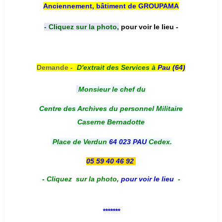
Anciennement, bâtiment de GROUPAMA
- Cliquez sur la photo,
pour voir le lieu -
Demande -
D'e
xtrait des Services à
Pau (64)
Monsieur le chef du
Centre des Archives du personnel Militaire
Caserne Bernadotte
Place de Verdun
64 023 PAU
Cedex.
05 59 40 46 92
-
Cliquez sur la photo
,
pour voir le lieu
-
*******