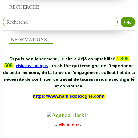
RECHERCHE
INFORMATIONS
1 806
Depuis son lancement , le site a déjà comptabilisé
508
un chiffre qui témoigne de l’importance
visiteurs uniques
de cette mémoire, de la force de l’engagement collectif et de la
nécessité de continuer ce travail de transmission avec dignité
et constance.
https://www.harkisdordogne.com/
-
Mis à jour
-