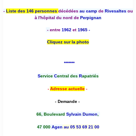
-
Liste des 146 personnes
décédées
au camp
de
Rivesaltes
ou
à l'hôpital du nord de
Perpignan
-
entre
1962
et
1965 -
Cliquez sur la photo
*******
S
ervice
C
entral des
R
apatriés
-
Adresse actuelle
-
- Demande -
66, Boulevard
Sylvain Dumon
,
47 000
Agen
au 05 53 69 21 00