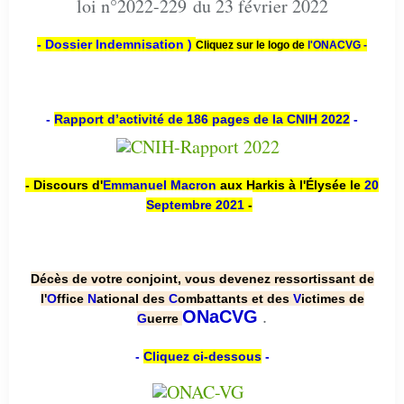
loi n°2022-229 du 23 février 2022
- Dossier Indemnisation )
Cliquez sur le logo de
l'ONACVG -
-
Rapport d’activité de 186 pages de la CNIH 2022
-
- Discours d'
Emmanuel Macron
aux Harkis à l'Élysée le
20
Septembre 2021
-
Décès de votre conjoint, vous devenez ressortissant de
l'
O
ffice
N
ational des
C
ombattants et des
V
ictimes de
.
ONaCVG
G
uerre
-
Cliquez ci-dessous
-