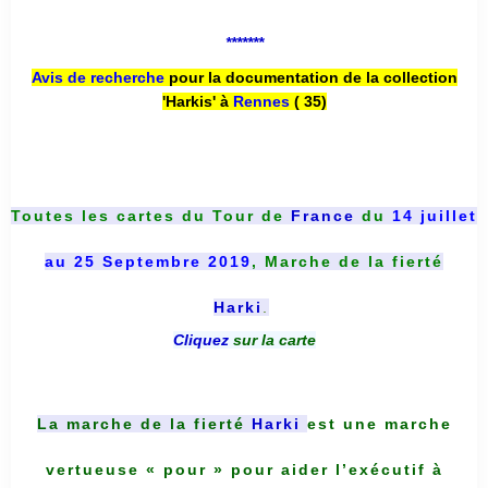
*******
Avis de recherche
pour la documentation de la collection
'Harkis' à
Rennes
( 35)
Toutes les cartes du
Tour de
France
du
14 juillet
au 25 Septembre 2019
, Marche de la fierté
Harki
.
Cliquez
sur la carte
La marche de la fierté
Harki
est une marche
vertueuse « pour » pour aider l’exécutif à