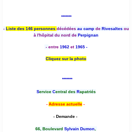
*******
-
Liste des 146 personnes
décédées
au camp
de
Rivesaltes
ou
à l'hôpital du nord de
Perpignan
-
entre
1962
et
1965 -
Cliquez sur la photo
*******
S
ervice
C
entral des
R
apatriés
-
Adresse actuelle
-
- Demande -
66, Boulevard
Sylvain Dumon
,