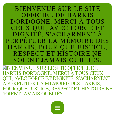
BIENVENUE SUR LE SITE
OFFICIEL DE HARKIS
DORDOGNE. MERCI À TOUS
CEUX QUI, AVEC FORCE ET
DIGNITÉ, S’ACHARNENT À
PERPÉTUER LA MÉMOIRE DES
HARKIS, POUR QUE JUSTICE,
RESPECT ET HISTOIRE NE
SOIENT JAMAIS OUBLIÉS.