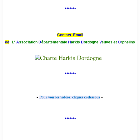
*******
Contact Email
de
L'
A
ssociation
D
épartementale
H
arkis
D
ordogne
V
euves et
O
rphelins
*******
-
-
Pour voir les vidéos, cliquez ci-dessous
*******