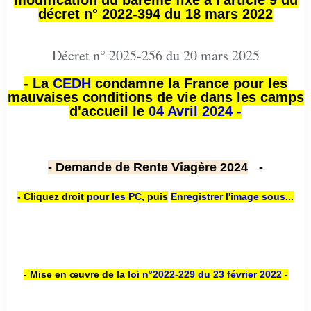
modification du barème fixé à l'article 9 du
décret n° 2022-394 du 18 mars 2022
Décret n° 2025-256 du 20 mars 2025
- La
CEDH
condamne la France pour les
mauvaises conditions de vie dans les camps
d'accueil le
04 Avril 2024 -
- Demande de Rente Viagère 2024
-
- Cliquez droit
pour les PC
,
puis
Enregistrer l'image sous...
- Mise en œuvre de la
loi n
°2022-229
du 23 février 2022 -