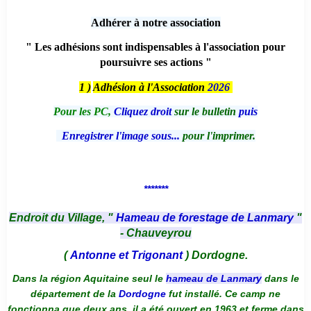
Adhérer à notre association
" Les adhésions sont indispensables à l'association pour
poursuivre ses actions "
1 )
Adhésion à l'Association
2026
Pour les PC,
Cliquez droit
sur le bulletin
puis
Enregistrer l'image sous...
pour l'imprimer.
*******
Endroit du Village, "
Hameau de forestage de Lanmary
"
- Chauveyrou
(
Antonne et Trigonant
) Dordogne.
Dans la région Aquitaine seul le
hameau de Lanmary
dans le
département de la
Dordogne
fut installé. Ce camp ne
fonctionna que deux ans, il a été ouvert en 1963 et ferme dans