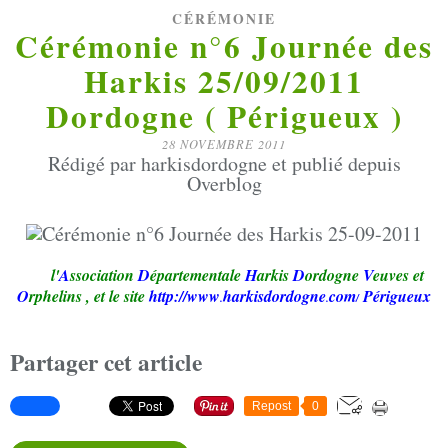
CÉRÉMONIE
Cérémonie n°6 Journée des
Harkis 25/09/2011
Dordogne ( Périgueux )
28 NOVEMBRE 2011
Rédigé par harkisdordogne et publié depuis
Overblog
l'
A
ssociation
D
épartementale
H
arkis
D
ordogne
V
euves et
O
rphelins
,
et le site
http://www
harkisdordogne
com
Périgueux
.
.
/
Partager cet article
Repost
0