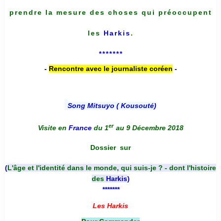
prendre la mesure des choses qui préoccupent
les
Harkis
.
*******
-
Rencontre avec le journaliste coréen
-
Song Mitsuyo ( Kousouté
)
er
Visite en
France
du 1
au 9 Décembre 2018
Dossier
sur
(
L'âge et l'identité dans le monde, qui suis-je ? - dont l'histoire
des
Harkis
)
*******
Les Harkis