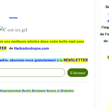
De
*******
l’im
de l’
de 
ez vos meilleurs articles dans votre boîte mail avec
TER
de
Harkisdordogne.com
arkis
,
abonnez-vous
gratuitement
à la
NEWSLETTER
D
épartementale
H
arkis
D
ordogne
V
euves et
O
rphelins