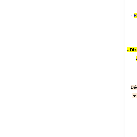
-
R
- Di
Dé
re