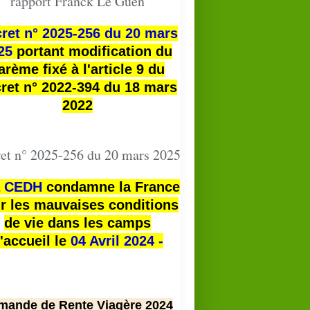
rapport Franck Le Guen
ret n° 2025-256 du 20 mars
25
portant modification du
arème fixé à l'article 9 du
ret n° 2022-394 du 18 mars
2022
et n° 2025-256 du 20 mars 2025
a
CEDH
condamne la France
r les mauvaises conditions
de vie dans les camps
'accueil le
04 Avril 2024 -
mande de Rente Viagère 2024