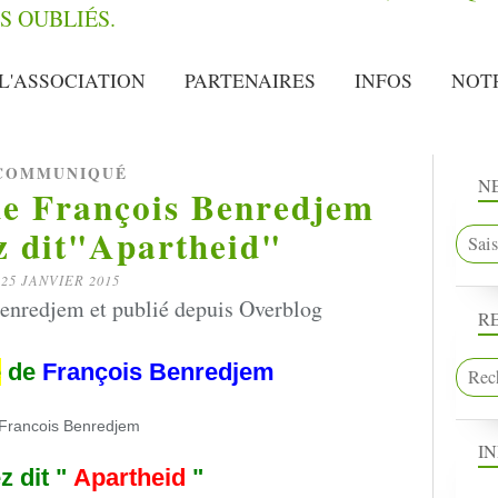
L'ASSOCIATION
PARTENAIRES
INFOS
NOT
COMMUNIQUÉ
N
e François Benredjem
z dit"Apartheid"
25 JANVIER 2015
enredjem et publié depuis Overblog
R
é
de
François Benredjem
I
z dit
"
Apartheid
"