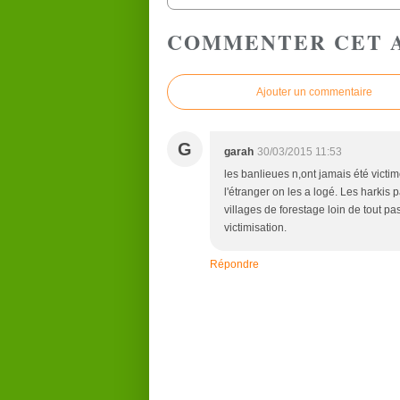
COMMENTER CET 
Ajouter un commentaire
G
garah
30/03/2015 11:53
les banlieues n,ont jamais été vict
l'étranger on les a logé. Les harkis p
villages de forestage loin de tout p
victimisation.
Répondre