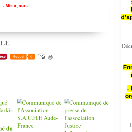
-
Mis à jour
-
d’a
CLE
Décr
Repost
0
Fon
-
or
F
é du