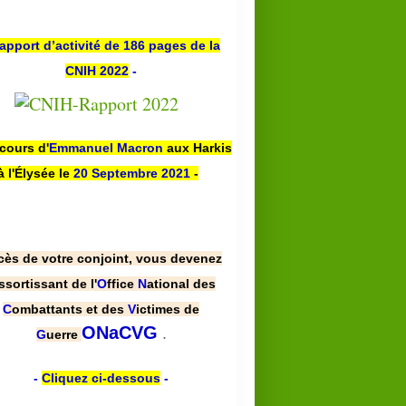
apport d’activité de 186 pages de la
CNIH 2022
-
scours d'
Emmanuel Macron
aux Harkis
à l'Élysée le
20 Septembre 2021
-
cès de votre conjoint, vous devenez
ssortissant de l'
O
ffice
N
ational des
C
ombattants et des
V
ictimes de
.
ONaCVG
G
uerre
-
Cliquez ci-dessous
-