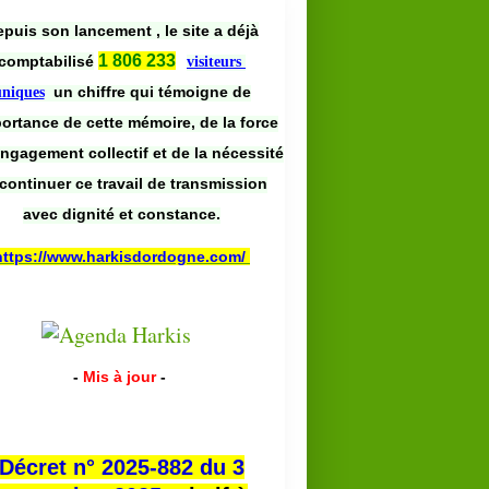
puis son lancement , le site a déjà
1 806 233
comptabilisé
visiteurs
un chiffre qui témoigne de
uniques
portance de cette mémoire, de la force
engagement collectif et de la nécessité
continuer ce travail de transmission
avec dignité et constance.
https://www.harkisdordogne.com/
-
Mis à jour
-
Décret n° 2025-882 du 3