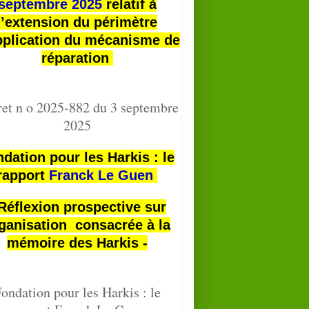
septembre 2025
relatif à
l’extension du périmètre
pplication du mécanisme de
réparation
et n o 2025-882 du 3 septembre
2025
dation pour les Harkis : le
rapport
Franck Le Guen
 Réflexion prospective sur
ganisation consacrée à la
mémoire des Harkis -
ondation pour les Harkis : le