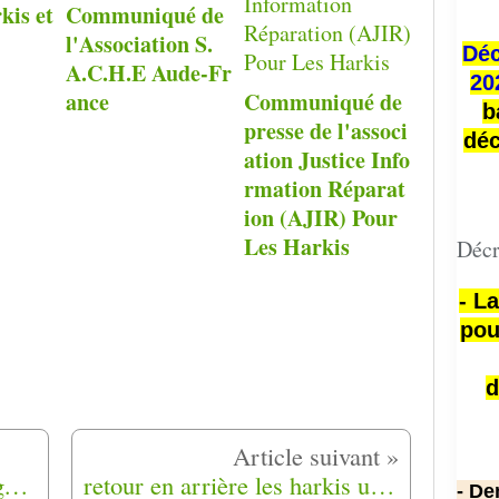
kis et
Communiqué de
l'Association S.
Déc
A.C.H.E Aude-Fr
20
ance
Communiqué de
b
presse de l'associ
déc
ation Justice Info
rmation Réparat
ion (AJIR) Pour
Les Harkis
Décr
- L
pou
d
Texte du week-end-hommage aux harkis-.
retour en arrière les harkis un travail de justice et de mémoire
- De