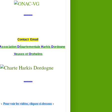
*******
Contact Email
A
ssociation
D
épartementale
H
arkis
D
ordogne
V
euves et
O
rphelins
*******
-
-
Pour voir les vidéos, cliquez ci-dessous