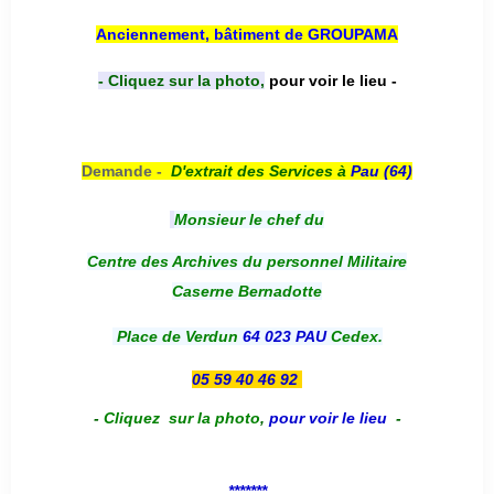
Anciennement, bâtiment de GROUPAMA
- Cliquez sur la photo,
pour voir le lieu -
Demande -
D'e
xtrait des Services à
Pau (64)
Monsieur le chef du
Centre des Archives du personnel Militaire
Caserne Bernadotte
Place de Verdun
64 023 PAU
Cedex.
05 59 40 46 92
-
Cliquez sur la photo
,
pour voir le lieu
-
*******