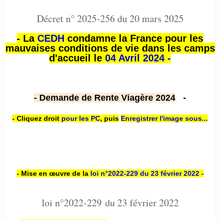
Décret n° 2025-256 du 20 mars 2025
- La
CEDH
condamne la France pour les
mauvaises conditions de vie dans les camps
d'accueil le
04 Avril 2024 -
- Demande de Rente Viagère 2024
-
- Cliquez droit
pour les PC
,
puis
Enregistrer l'image sous...
- Mise en œuvre de la
loi n
°2022-229
du 23 février 2022 -
loi n°2022-229 du 23 février 2022