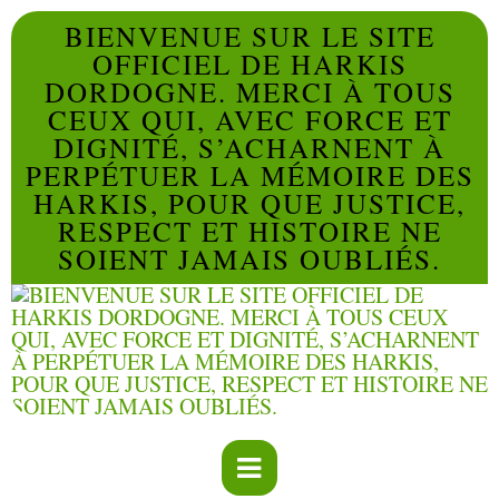
BIENVENUE SUR LE SITE
OFFICIEL DE HARKIS
DORDOGNE. MERCI À TOUS
CEUX QUI, AVEC FORCE ET
DIGNITÉ, S’ACHARNENT À
PERPÉTUER LA MÉMOIRE DES
HARKIS, POUR QUE JUSTICE,
RESPECT ET HISTOIRE NE
SOIENT JAMAIS OUBLIÉS.