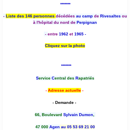
*******
-
Liste des 146 personnes
décédées
au camp
de
Rivesaltes
ou
à l'hôpital du nord de
Perpignan
-
entre
1962
et
1965 -
Cliquez sur la photo
*******
S
ervice
C
entral des
R
apatriés
-
Adresse actuelle
-
- Demande -
66, Boulevard
Sylvain Dumon
,
47 000
Agen
au 05 53 69 21 00