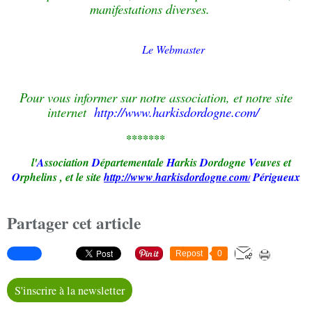
manifestations diverses.
Le Webmaster
Pour vous informer sur notre association, et notre site
internet
http://www.harkisdordogne.com/
*******
l'
A
ssociation
D
épartementale
H
arkis
D
ordogne
V
euves et
O
rphelins
,
et le site
http://www
harkisd
ordogne
com
Périgueux
.
.
/
Partager cet article
Repost
0
S'inscrire à la newsletter