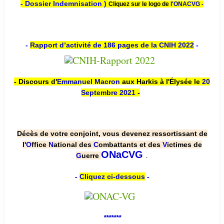
- Dossier Indemnisation )
Cliquez sur le logo de
l'ONACVG -
-
Rapport d’activité de 186 pages de la CNIH 2022
-
- Discours d'
Emmanuel Macron
aux Harkis à l'Élysée le
20
Septembre 2021
-
Décès de votre conjoint, vous devenez ressortissant de
l'
O
ffice
N
ational des
C
ombattants et des
V
ictimes de
.
ONaCVG
G
uerre
-
Cliquez ci-dessous
-
*******