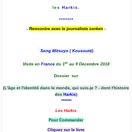
les
Harkis
.
*******
-
Rencontre avec le journaliste coréen
-
Song Mitsuyo ( Kousouté
)
er
Visite en
France
du 1
au 9 Décembre 2018
Dossier
sur
(
L'âge et l'identité dans le monde, qui suis-je ? - dont l'histoire
des
Harkis
)
*******
Les Harkis
Pour Commander
Cliquez sur le livre