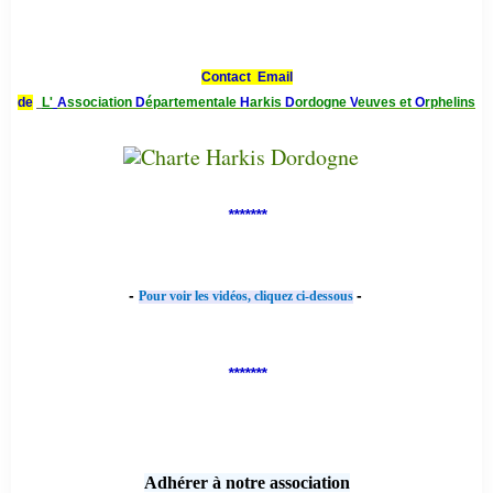
Contact Email
de
L'
A
ssociation
D
épartementale
H
arkis
D
ordogne
V
euves et
O
rphelins
*******
-
-
Pour voir les vidéos, cliquez ci-dessous
*******
Adhérer à notre association