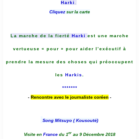
Harki
.
Cliquez
sur la carte
La marche de la fierté
Harki
est une marche
vertueuse « pour » pour aider l’exécutif à
prendre la mesure des choses qui préoccupent
les
Harkis
.
*******
-
Rencontre avec le journaliste coréen
-
Song Mitsuyo ( Kousouté
)
er
Visite en
France
du 1
au 9 Décembre 2018