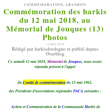
,
COMMÉMORATION
ABANDON
Commémoration des harkis
du 12 mai 2018, au
Mémorial de Jouques (13)
Photos
14 MAI 2018
Rédigé par harkisdordogne et publié depuis
Overblog
Ce samedi 12 mai 2018,
Mémorial
de
Jouques
, nous avons
répondu présent à l’appel
du
Comité de commémoration
du 12 mai 1962,
des Présidents d'associations régionales
PACA
suivantes :
A
ction et
C
ommunication de la
C
ommunauté
H
arkis de