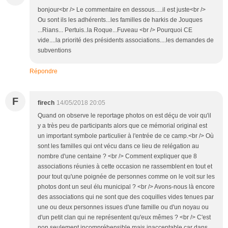
bonjour<br /> Le commentaire en dessous.....il est juste<br />
Ou sont ils les adhérents...les familles de harkis de Jouques
...Rians... Pertuis..la Roque...Fuveau <br /> Pourquoi CE
vide....la priorité des présidents associations....les demandes de
subventions
Répondre
F
firech
14/05/2018 20:05
Quand on observe le reportage photos on est déçu de voir qu'il
y a très peu de participants alors que ce mémorial original est
un important symbole particulier à l'entrée de ce camp.<br /> Où
sont les familles qui ont vécu dans ce lieu de relégation au
nombre d'une centaine ? <br /> Comment expliquer que 8
associations réunies à cette occasion ne rassemblent en tout et
pour tout qu'une poignée de personnes comme on le voit sur les
photos dont un seul élu municipal ? <br /> Avons-nous là encore
des associations qui ne sont que des coquilles vides tenues par
une ou deux personnes issues d'une famille ou d'un noyau ou
d'un petit clan qui ne représentent qu'eux mêmes ? <br /> C'est
non seulement incompréhensible mais inacceptable car dans