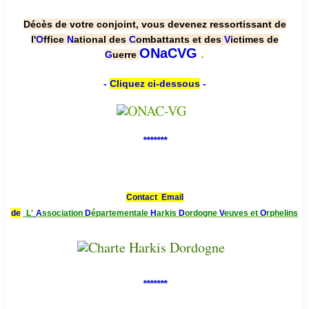
Décès de votre conjoint, vous devenez ressortissant de
l'
O
ffice
N
ational des
C
ombattants et des
V
ictimes de
.
ONaCVG
G
uerre
-
Cliquez ci-dessous
-
*******
Contact Email
de
L'
A
ssociation
D
épartementale
H
arkis
D
ordogne
V
euves et
O
rphelins
*******