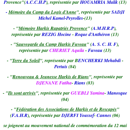
P
rovence"(
A.C.C.H.P
), représentée par
HOUAMRIA Malik
(13)
-
Mémoire du Camp du Logis d’Anne
", représentée par
SADJI
Michel Kamel-Peyrolles
-(13)
- "
Mémoire Harkis Rapatriés Provence
" (
A.M.H.R.P
),
représentée par
REZIG Hocine
-
Roque d’Anthéron
(13)
- "
Sauvegarde du Camp Harkis Fuveau
" (
A. S. C. H. F
),
représentée par
CHERIET Aquila
-
Fuveau
(13)
- "
Terre du Soleil
", représentée par B
ENCHERKI Mehabdi
-
Pertuis
(84)
- "
Renouveau & Jeunesse Harkis de Rians
", représentée par
DJENANE Fatiha
-
Rians
(83)
- "
Ils sont arrivés
", représentée par
GUEBLI Yamina
-
Manosque
(04)
- "
Fédération des Associations de Harkis et de Rescapés
"
(
F.A.H.R
), représentée par
DJERFI Youssef
-
Cannes
(06)
se joignent au mouvement national de commémoration du 12 mai