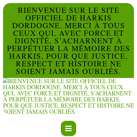
BIENVENUE SUR LE SITE
OFFICIEL DE HARKIS
DORDOGNE. MERCI À TOUS
CEUX QUI, AVEC FORCE ET
DIGNITÉ, S’ACHARNENT À
PERPÉTUER LA MÉMOIRE DES
HARKIS, POUR QUE JUSTICE,
RESPECT ET HISTOIRE NE
SOIENT JAMAIS OUBLIÉS.