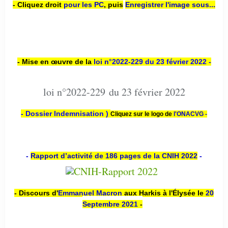
- Cliquez droit
pour les PC
,
puis
Enregistrer l'image sous...
- Mise en œuvre de la
loi n
°2022-229
du 23 février 2022 -
loi n°2022-229 du 23 février 2022
- Dossier Indemnisation )
Cliquez sur le logo de
l'ONACVG -
-
Rapport d’activité de 186 pages de la CNIH 2022
-
- Discours d'
Emmanuel Macron
aux Harkis à l'Élysée le
20
Septembre 2021
-