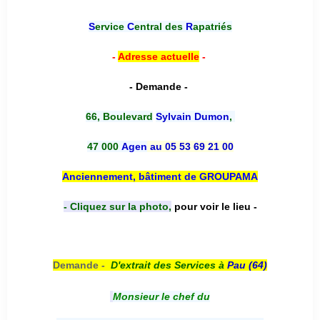
S
ervice
C
entral des
R
apatriés
-
Adresse actuelle
-
- Demande -
66, Boulevard
Sylvain Dumon
,
47 000
Agen
au 05 53 69 21 00
Anciennement, bâtiment de GROUPAMA
- Cliquez sur la photo,
pour voir le lieu -
Demande -
D'e
xtrait des Services à
Pau (64)
Monsieur le chef du