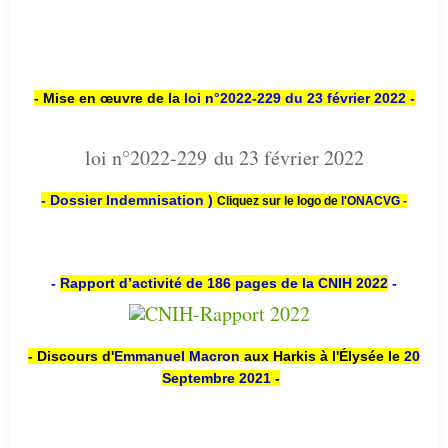
- Mise en œuvre de la
loi n
°2022-229
du 23 février 2022 -
loi n°2022-229 du 23 février 2022
- Dossier Indemnisation )
Cliquez sur le logo de
l'ONACVG -
-
Rapport d’activité de 186 pages de la CNIH 2022
-
- Discours d'
Emmanuel Macron
aux Harkis à l'Élysée le
20
Septembre 2021
-