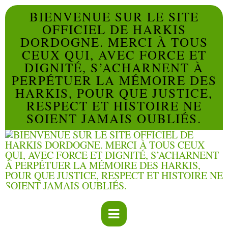
BIENVENUE SUR LE SITE
OFFICIEL DE HARKIS
DORDOGNE. MERCI À TOUS
CEUX QUI, AVEC FORCE ET
DIGNITÉ, S’ACHARNENT À
PERPÉTUER LA MÉMOIRE DES
HARKIS, POUR QUE JUSTICE,
RESPECT ET HISTOIRE NE
SOIENT JAMAIS OUBLIÉS.