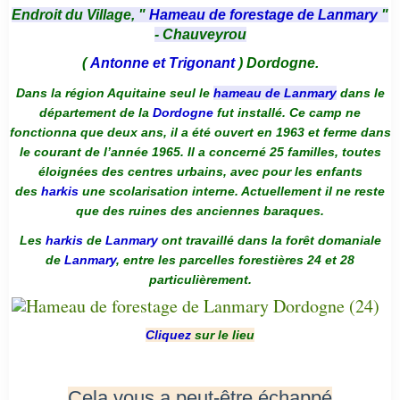
Endroit du Village, "
Hameau de forestage de Lanmary
"
- Chauveyrou
(
Antonne et Trigonant
) Dordogne.
Dans la région Aquitaine seul le
hameau de Lanmary
dans le
département de la
Dordogne
fut installé. Ce camp ne
fonctionna que deux ans, il a été ouvert en 1963 et ferme dans
le courant de l’année 1965. Il a concerné 25 familles, toutes
éloignées des centres urbains, avec pour les enfants
des
harkis
une scolarisation interne. Actuellement il ne reste
que des ruines des anciennes baraques.
Les
harkis
de
Lanmary
ont travaillé dans la forêt domaniale
de
Lanmary
, entre les parcelles forestières 24 et 28
particulièrement.
Cliquez
sur le lieu
Cela vous a peut-être échappé