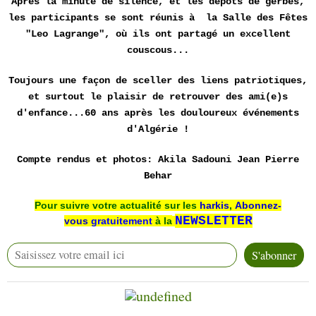
Après la minute de silence, et les dépôts de gerbes,
les participants se sont réunis à la Salle des Fêtes
"Leo Lagrange", où ils ont partagé un excellent
couscous...
Toujours une façon de sceller des liens patriotiques,
et surtout le plaisir de retrouver des ami(e)s
d'enfance...60 ans après les douloureux événements
d'Algérie !
Compte rendus et photos:
Akila Sadouni
Jean Pierre
Behar
Pour suivre votre actualité sur les
harkis
,
Abonnez-
NEWSLETTER
vous
gratuitement
à la