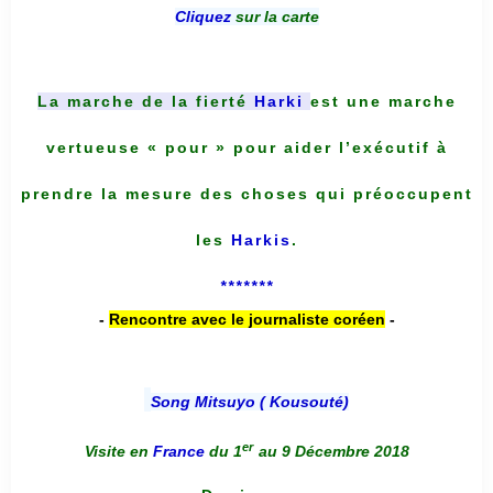
Cliquez
sur la carte
La marche de la fierté
Harki
est une marche
vertueuse « pour » pour aider l’exécutif à
prendre la mesure des choses qui préoccupent
les
Harkis
.
*******
-
Rencontre avec le journaliste coréen
-
Song Mitsuyo ( Kousouté
)
er
Visite en
France
du 1
au 9 Décembre 2018