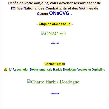
Décès de votre conjoint, vous devenez ressortissant de
l'
O
ffice
N
ational des
C
ombattants et des
V
ictimes de
.
ONaCVG
G
uerre
-
Cliquez ci-dessous
-
*******
Contact Email
de
L'
A
ssociation
D
épartementale
H
arkis
D
ordogne
V
euves et
O
rphelins
*******