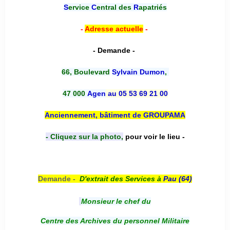
S
ervice
C
entral des
R
apatriés
-
Adresse actuelle
-
- Demande -
66, Boulevard
Sylvain Dumon
,
47 000
Agen
au 05 53 69 21 00
Anciennement, bâtiment de GROUPAMA
- Cliquez sur la photo,
pour voir le lieu -
Demande -
D'e
xtrait des Services à
Pau (64)
Monsieur le chef du
Centre des Archives du personnel Militaire