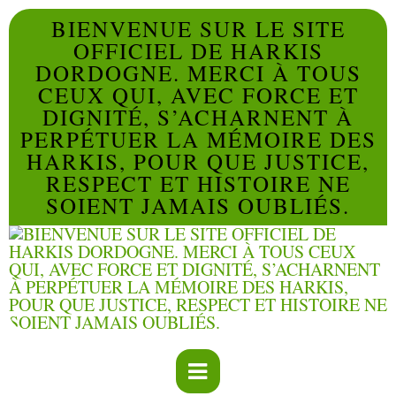
BIENVENUE SUR LE SITE
OFFICIEL DE HARKIS
DORDOGNE. MERCI À TOUS
CEUX QUI, AVEC FORCE ET
DIGNITÉ, S’ACHARNENT À
PERPÉTUER LA MÉMOIRE DES
HARKIS, POUR QUE JUSTICE,
RESPECT ET HISTOIRE NE
SOIENT JAMAIS OUBLIÉS.