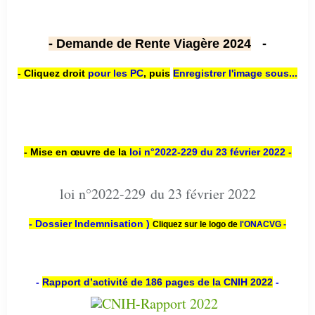
- Demande de Rente Viagère 2024
-
- Cliquez droit
pour les PC
,
puis
Enregistrer l'image sous...
- Mise en œuvre de la
loi n
°2022-229
du 23 février 2022 -
loi n°2022-229 du 23 février 2022
- Dossier Indemnisation )
Cliquez sur le logo de
l'ONACVG -
-
Rapport d’activité de 186 pages de la CNIH 2022
-