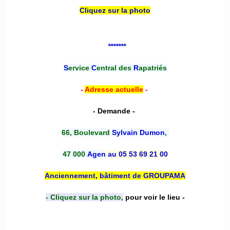
Cliquez sur la photo
*******
S
ervice
C
entral des
R
apatriés
-
Adresse actuelle
-
- Demande -
66, Boulevard
Sylvain Dumon
,
47 000
Agen
au 05 53 69 21 00
Anciennement, bâtiment de GROUPAMA
- Cliquez sur la photo,
pour voir le lieu -