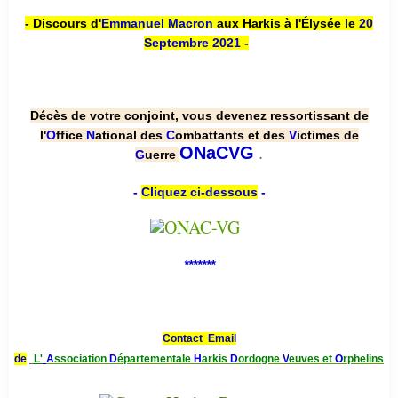
- Discours d'
Emmanuel Macron
aux Harkis à l'Élysée le
20
Septembre 2021
-
Décès de votre conjoint, vous devenez ressortissant de
l'
O
ffice
N
ational des
C
ombattants et des
V
ictimes de
.
ONaCVG
G
uerre
-
Cliquez ci-dessous
-
*******
Contact Email
de
L'
A
ssociation
D
épartementale
H
arkis
D
ordogne
V
euves et
O
rphelins