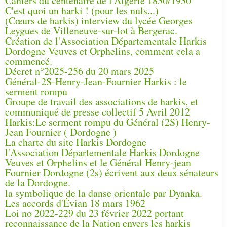
Cahiers du centenaire de l'Algérie 1830/1930
C'est quoi un harki ! (pour les nuls...)
(Cœurs de harkis) interview du lycée Georges
Leygues de Villeneuve-sur-lot à Bergerac.
Création de l'Association Départementale Harkis
Dordogne Veuves et Orphelins, comment cela a
commencé.
Décret n°2025-256 du 20 mars 2025
Général-2S-Henry-Jean-Fournier Harkis : le
serment rompu
Groupe de travail des associations de harkis, et
communiqué de presse collectif 5 Avril 2012
Harkis:Le serment rompu du Général (2S) Henry-
Jean Fournier ( Dordogne )
La charte du site Harkis Dordogne
l'Association Départementale Harkis Dordogne
Veuves et Orphelins et le Général Henry-jean
Fournier Dordogne (2s) écrivent aux deux sénateurs
de la Dordogne.
la symbolique de la danse orientale par Dyanka.
Les accords d'Évian 18 mars 1962
Loi no 2022-229 du 23 février 2022 portant
reconnaissance de la Nation envers les harkis