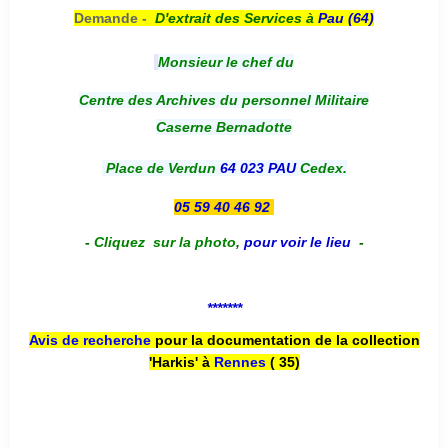
Demande -
D'e
xtrait des Services à
Pau (64)
Monsieur le chef du
Centre des Archives du personnel Militaire
Caserne Bernadotte
Place de Verdun
64 023 PAU
Cedex.
05 59 40 46 92
-
Cliquez sur la photo
,
pour voir le lieu
-
*******
Avis de recherche
pour la documentation de la collection
'Harkis' à
Rennes
( 35)