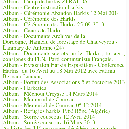
Album - Camp de harkis ZERALDA
Album - Centre instruction Harkis
Album - Cérémonie Abandon Harkis 12 Mai 2014
Album - Cérémonie des Harkis
Album - Cérémonie des Harkis 25-09-2013
Album - Cœurs de Harkis
Album - Documents Archives de la
Dordogne, Hameau de forestage de Chauveyrou -
Lanmary de Antonne (24)
Album - Documents secrets sur les Harkis, dossiers,
consignes du FLN, Parti communiste Français.
Album - Exposition Harkis Exposition - Conférence
Harkis- du 16 Avril au 18 Mai 2012 avec Fatima
Besnaci-Lancou,
Album - Forum des Associations 5 et 6octobre 2013
Album - Harkettes
Album - Méchoui Creysse 14 Mars 2014
Album - Mémorial de Coursac
Album - Mémorial de Coursac 05 12 2014
Album - Refugies harkis 1962 Bône (Algérie)
Album - Soiree couscous 12 Avril 2014
Album - Soirée couscous 16 Mars 2013
A- Liste des 146 personnes décédées au camp de