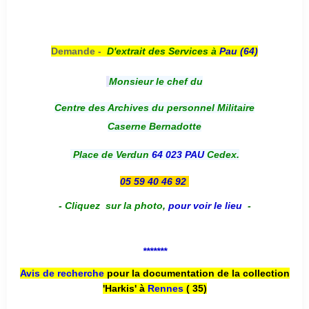
Demande -
D'e
xtrait des Services à
Pau (64)
Monsieur le chef du
Centre des Archives du personnel Militaire
Caserne Bernadotte
Place de Verdun
64 023 PAU
Cedex.
05 59 40 46 92
-
Cliquez sur la photo
,
pour voir le lieu
-
*******
Avis de recherche
pour la documentation de la collection
'Harkis' à
Rennes
( 35)