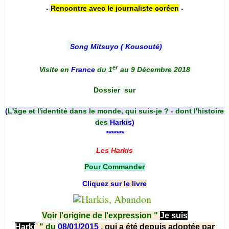
-
Rencontre avec le journaliste coréen
-
Song Mitsuyo ( Kousouté
)
er
Visite en
France
du 1
au 9 Décembre 2018
Dossier
sur
(
L'âge et l'identité dans le monde, qui suis-je ? - dont l'histoire
des
Harkis
)
*******
Les Harkis
Pour Commander
Cliquez sur le livre
Voir l'origine de l'expression "
Je suis
Harki
"
du
08/01/2015
, qui a été depuis adoptée par