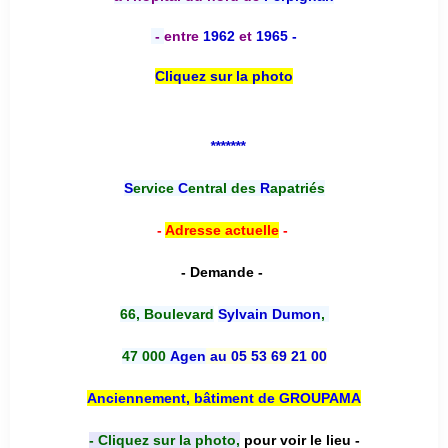
-
entre
1962
et
1965 -
Cliquez sur la photo
*******
S
ervice
C
entral des
R
apatriés
-
Adresse actuelle
-
- Demande -
66, Boulevard
Sylvain Dumon
,
47 000
Agen
au 05 53 69 21 00
Anciennement, bâtiment de GROUPAMA
- Cliquez sur la photo,
pour voir le lieu -