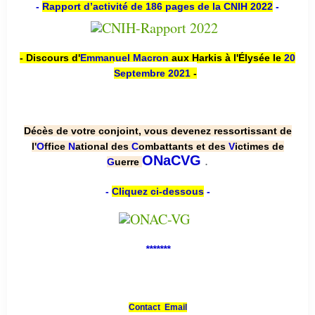
-
Rapport d’activité de 186 pages de la CNIH 2022
-
- Discours d'
Emmanuel Macron
aux Harkis à l'Élysée le
20
Septembre 2021
-
Décès de votre conjoint, vous devenez ressortissant de
l'
O
ffice
N
ational des
C
ombattants et des
V
ictimes de
.
ONaCVG
G
uerre
-
Cliquez ci-dessous
-
*******
Contact Email