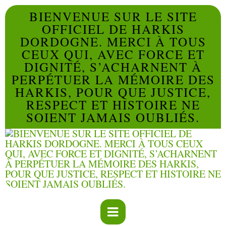
BIENVENUE SUR LE SITE
OFFICIEL DE HARKIS
DORDOGNE. MERCI À TOUS
CEUX QUI, AVEC FORCE ET
DIGNITÉ, S’ACHARNENT À
PERPÉTUER LA MÉMOIRE DES
HARKIS, POUR QUE JUSTICE,
RESPECT ET HISTOIRE NE
SOIENT JAMAIS OUBLIÉS.