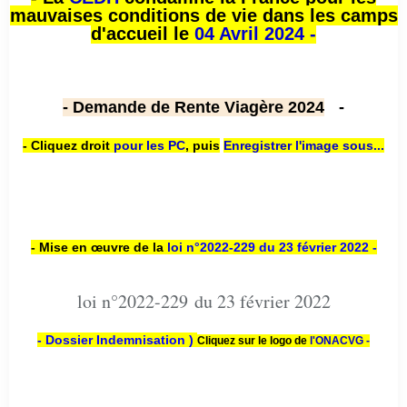
mauvaises conditions de vie dans les camps
d'accueil le
04 Avril 2024 -
- Demande de Rente Viagère 2024
-
- Cliquez droit
pour les PC
,
puis
Enregistrer l'image sous...
- Mise en œuvre de la
loi n
°2022-229
du 23 février 2022 -
loi n°2022-229 du 23 février 2022
- Dossier Indemnisation )
Cliquez sur le logo de
l'ONACVG -