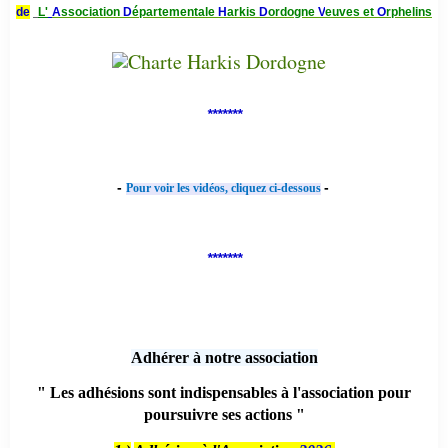
de
L'
A
ssociation
D
épartementale
H
arkis
D
ordogne
V
euves et
O
rphelins
*******
-
-
Pour voir les vidéos, cliquez ci-dessous
*******
Adhérer à notre association
" Les adhésions sont indispensables à l'association pour
poursuivre ses actions "