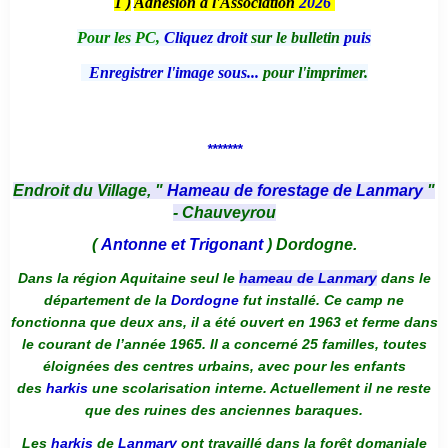
1 )
Adhésion à l'Association
2026
Pour les PC,
Cliquez droit
sur le bulletin
puis
Enregistrer l'image sous...
pour l'imprimer.
*******
Endroit du Village, "
Hameau de forestage de Lanmary
"
- Chauveyrou
(
Antonne et Trigonant
) Dordogne.
Dans la région Aquitaine seul le
hameau de Lanmary
dans le
département de la
Dordogne
fut installé. Ce camp ne
fonctionna que deux ans, il a été ouvert en 1963 et ferme dans
le courant de l’année 1965. Il a concerné 25 familles, toutes
éloignées des centres urbains, avec pour les enfants
des
harkis
une scolarisation interne. Actuellement il ne reste
que des ruines des anciennes baraques.
Les
harkis
de
Lanmary
ont travaillé dans la forêt domaniale