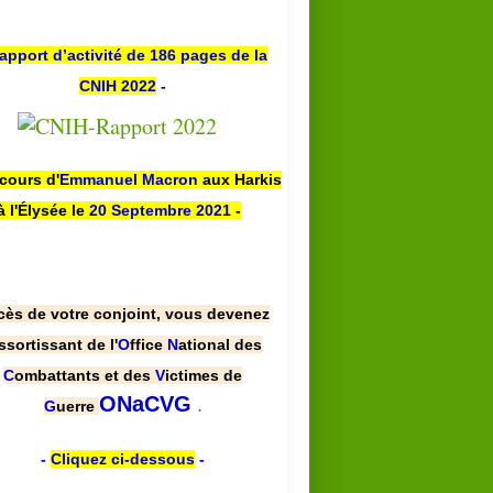
apport d’activité de 186 pages de la
CNIH 2022
-
scours d'
Emmanuel Macron
aux Harkis
à l'Élysée le
20 Septembre 2021
-
cès de votre conjoint, vous devenez
ssortissant de l'
O
ffice
N
ational des
C
ombattants et des
V
ictimes de
.
ONaCVG
G
uerre
-
Cliquez ci-dessous
-