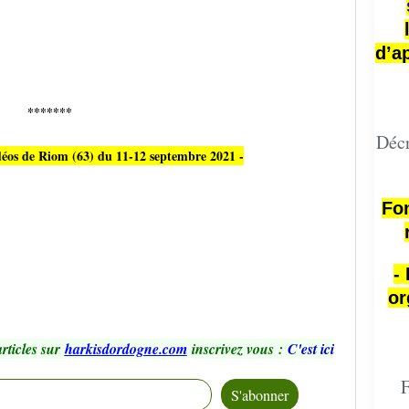
d’a
*******
Décr
idéos de Riom (63) du 11-12 septembre 2021 -
Fon
-
or
rticles sur
harkisdordogne.com
inscrivez vous
:
C'est ici
F