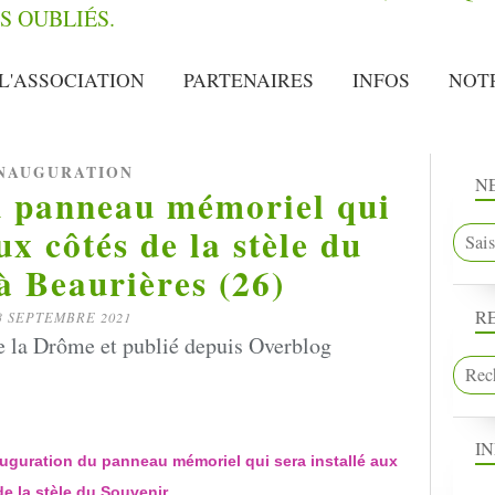
L'ASSOCIATION
PARTENAIRES
INFOS
NOT
NAUGURATION
N
u panneau mémoriel qui
ux côtés de la stèle du
à Beaurières (26)
R
3 SEPTEMBRE 2021
la Drôme et publié depuis Overblog
I
nauguration du panneau mémoriel qui sera installé aux
de la stèle du Souvenir.