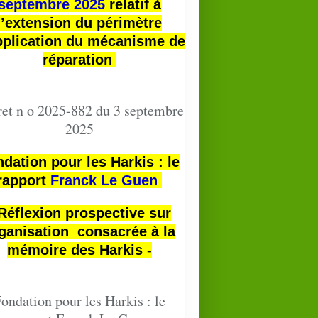
septembre 2025
relatif à
l’extension du périmètre
pplication du mécanisme de
réparation
et n o 2025-882 du 3 septembre
2025
dation pour les Harkis : le
rapport
Franck Le Guen
 Réflexion prospective sur
ganisation consacrée à la
mémoire des Harkis -
ondation pour les Harkis : le