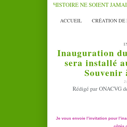
ACCUEIL
CRÉATION DE 
I
Inauguration d
sera installé a
Souvenir 
2
Rédigé par ONACVG de 
Je vous envoie l’invitation pour l’i
côtés 