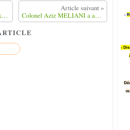
Déjà en 2001, nous les Harkis de base, les Harkis des camps, les sans grade, les oubliés de l'histoire
Colonel Aziz MELIANI a adressé un courrier à Emmanuel Macron avec son allocution qui sera lu le 25 septembre 2021.
-
R
ARTICLE
- Di
Dé
re