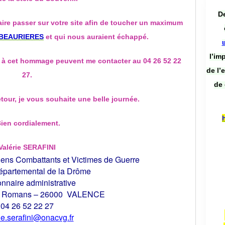
De
faire passer sur votre site afin de toucher un maximum
BEAURIERES
et qui nous auraient échappé.
l’im
 à cet hommage peuvent me contacter au 04 26 52 22
de l’
27.
de 
etour, je vous souhaite une belle journée.
ien cordialement.
Valérie SERAFINI
iens Combattants et Victimes de Guerre
épartemental de la Drôme
onnaire administrative
e Romans – 26000 VALENCE
04 26 52 22 27
ie.serafini@onacvg.fr