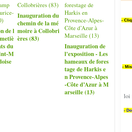
Inauguration du
- Cli
chemin de la mé
n de l
moire à Collobri
imetiè
ères (83)
nts du
Inauguration de
int-M
l'exposition - Les
doise
hameaux de fores
- Mi
tage de Harkis e
n Provence-Alpes
-Côte d’Azur à M
arseille (13)
loi
- Do