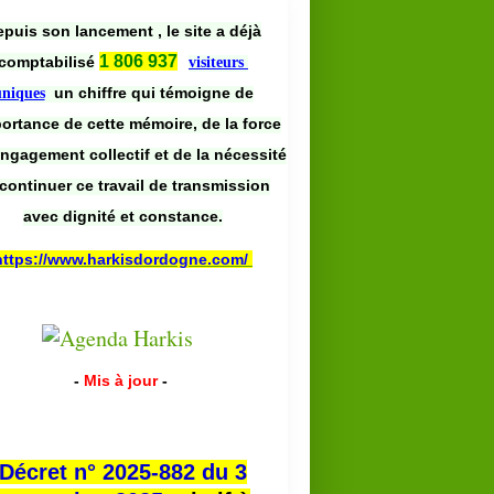
puis son lancement , le site a déjà
1 806 937
comptabilisé
visiteurs
un chiffre qui témoigne de
uniques
portance de cette mémoire, de la force
engagement collectif et de la nécessité
continuer ce travail de transmission
avec dignité et constance.
https://www.harkisdordogne.com/
-
Mis à jour
-
Décret n° 2025-882 du 3