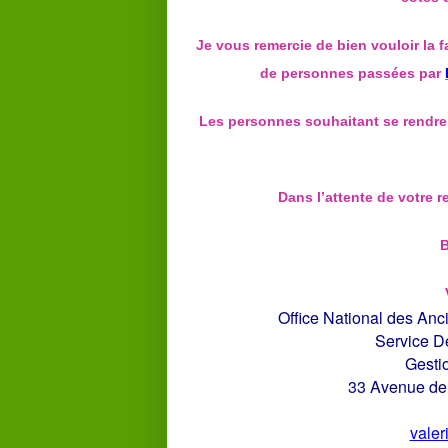
Je vous remercie de bien vouloir la 
de personnes passées par
Les personnes souhaitant se rendre
Dans l’attente de votre r
B
Office National des Anc
Service D
Gesti
33 Avenue d
valer