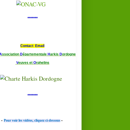
*******
Contact Email
A
ssociation
D
épartementale
H
arkis
D
ordogne
V
euves et
O
rphelins
*******
-
-
Pour voir les vidéos, cliquez ci-dessous