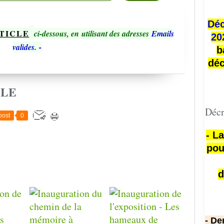
Déc
TICLE
ci-dessous, en utilisant des adresses
Emails
20
valides.
-
b
déc
CLE
Décr
post
0
- L
pou
d
- De