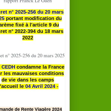
rapport Franck Le Guen
ret n° 2025-256 du 20 mars
25
portant modification du
arème fixé à l'article 9 du
ret n° 2022-394 du 18 mars
2022
et n° 2025-256 du 20 mars 2025
a
CEDH
condamne la France
r les mauvaises conditions
de vie dans les camps
'accueil le
04 Avril 2024 -
mande de Rente Viagère 2024