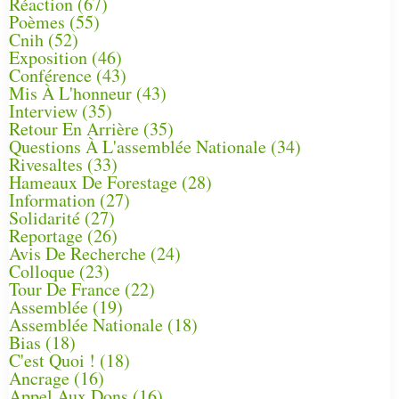
Réaction
(67)
Poèmes
(55)
Cnih
(52)
Exposition
(46)
Conférence
(43)
Mis À L'honneur
(43)
Interview
(35)
Retour En Arrière
(35)
Questions À L'assemblée Nationale
(34)
Rivesaltes
(33)
Hameaux De Forestage
(28)
Information
(27)
Solidarité
(27)
Reportage
(26)
Avis De Recherche
(24)
Colloque
(23)
Tour De France
(22)
Assemblée
(19)
Assemblée Nationale
(18)
Bias
(18)
C'est Quoi !
(18)
Ancrage
(16)
Appel Aux Dons
(16)