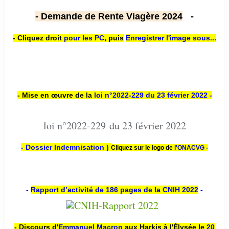
- Demande de Rente Viagère 2024
-
- Cliquez droit
pour les PC
,
puis
Enregistrer l'image sous...
- Mise en œuvre de la
loi n
°2022-229
du 23 février 2022 -
loi n°2022-229 du 23 février 2022
- Dossier Indemnisation )
Cliquez sur le logo de
l'ONACVG -
-
Rapport d’activité de 186 pages de la CNIH 2022
-
- Discours d'
Emmanuel Macron
aux Harkis à l'Élysée le
20