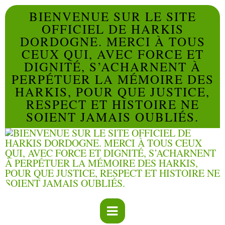
BIENVENUE SUR LE SITE
OFFICIEL DE HARKIS
DORDOGNE. MERCI À TOUS
CEUX QUI, AVEC FORCE ET
DIGNITÉ, S’ACHARNENT À
PERPÉTUER LA MÉMOIRE DES
HARKIS, POUR QUE JUSTICE,
RESPECT ET HISTOIRE NE
SOIENT JAMAIS OUBLIÉS.