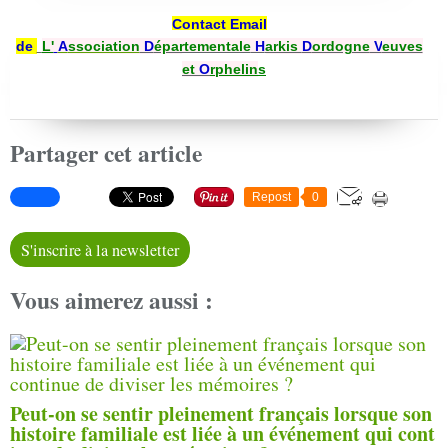
Contact Email
de
L'
A
ssociation
D
épartementale
H
arkis
D
ordogne
V
euves
et
O
rphelin
s
Partager cet article
Repost
0
S'inscrire à la newsletter
Vous aimerez aussi :
Peut-on se sentir pleinement français lorsque son
histoire familiale est liée à un événement qui cont