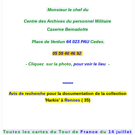
Monsieur le chef du
Centre des Archives du personnel Militaire
Caserne Bernadotte
Place de Verdun
64 023 PAU
Cedex.
05 59 40 46 92
-
Cliquez sur la photo
,
pour voir le lieu
-
*******
Avis de recherche
pour la documentation de la collection
'Harkis' à
Rennes
( 35)
Toutes les cartes du
Tour de
France
du
14 juillet