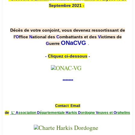
Septembre 2021
-
Décès de votre conjoint, vous devenez ressortissant de
l'
O
ffice
N
ational des
C
ombattants et des
V
ictimes de
.
ONaCVG
G
uerre
-
Cliquez ci-dessous
-
*******
Contact Email
de
L'
A
ssociation
D
épartementale
H
arkis
D
ordogne
V
euves et
O
rphelins