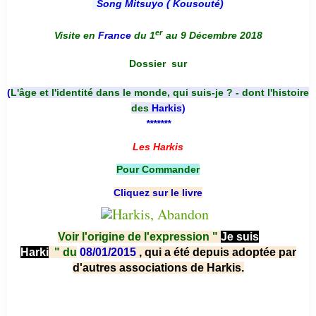
Song Mitsuyo ( Kousouté
)
er
Visite en
France
du 1
au 9 Décembre 2018
Dossier
sur
(
L'âge et l'identité dans le monde, qui suis-je ? - dont l'histoire
des
Harkis
)
*******
Les Harkis
Pour Commander
Cliquez sur le livre
Voir l'origine de l'expression "
Je suis
Harki
"
du
08/01/2015
, qui a été depuis adoptée par
d'autres associations de Harkis.