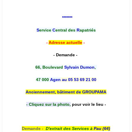
*******
S
ervice
C
entral des
R
apatriés
-
Adresse actuelle
-
- Demande -
66, Boulevard
Sylvain Dumon
,
47 000
Agen
au 05 53 69 21 00
Anciennement, bâtiment de GROUPAMA
- Cliquez sur la photo,
pour voir le lieu -
Demande -
D'e
xtrait des Services à
Pau (64)