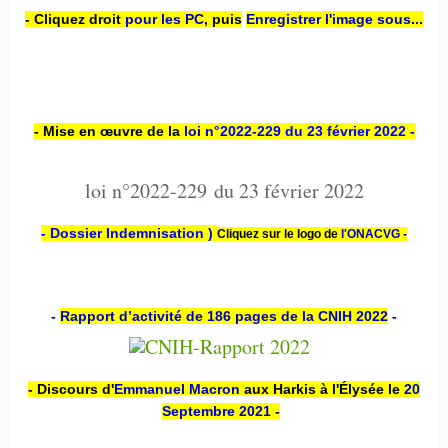
- Cliquez droit
pour les PC
,
puis
Enregistrer l'image sous...
- Mise en œuvre de la
loi n
°2022-229
du 23 février 2022 -
loi n°2022-229 du 23 février 2022
- Dossier Indemnisation )
Cliquez sur le logo de
l'ONACVG -
-
Rapport d’activité de 186 pages de la CNIH 2022
-
- Discours d'
Emmanuel Macron
aux Harkis à l'Élysée le
20
Septembre 2021
-