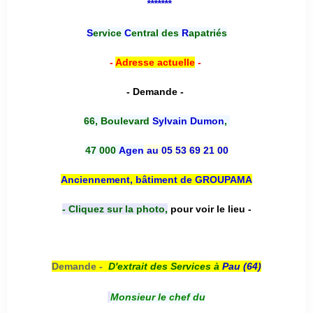
*******
S
ervice
C
entral des
R
apatriés
-
Adresse actuelle
-
- Demande -
66, Boulevard
Sylvain Dumon
,
47 000
Agen
au 05 53 69 21 00
Anciennement, bâtiment de GROUPAMA
- Cliquez sur la photo,
pour voir le lieu -
Demande -
D'e
xtrait des Services à
Pau (64)
Monsieur le chef du