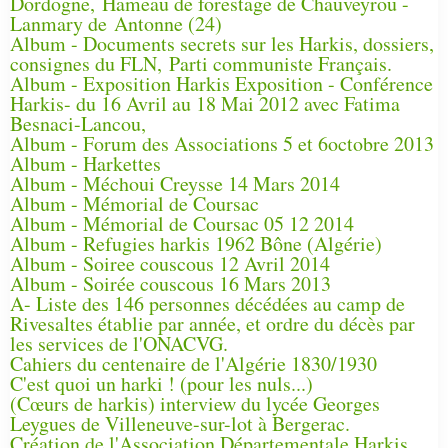
Dordogne, Hameau de forestage de Chauveyrou -
Lanmary de Antonne (24)
Album - Documents secrets sur les Harkis, dossiers,
consignes du FLN, Parti communiste Français.
Album - Exposition Harkis Exposition - Conférence
Harkis- du 16 Avril au 18 Mai 2012 avec Fatima
Besnaci-Lancou,
Album - Forum des Associations 5 et 6octobre 2013
Album - Harkettes
Album - Méchoui Creysse 14 Mars 2014
Album - Mémorial de Coursac
Album - Mémorial de Coursac 05 12 2014
Album - Refugies harkis 1962 Bône (Algérie)
Album - Soiree couscous 12 Avril 2014
Album - Soirée couscous 16 Mars 2013
A- Liste des 146 personnes décédées au camp de
Rivesaltes établie par année, et ordre du décès par
les services de l'ONACVG.
Cahiers du centenaire de l'Algérie 1830/1930
C'est quoi un harki ! (pour les nuls...)
(Cœurs de harkis) interview du lycée Georges
Leygues de Villeneuve-sur-lot à Bergerac.
Création de l'Association Départementale Harkis