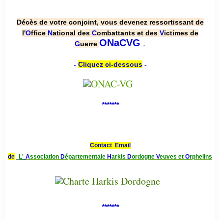
Décès de votre conjoint, vous devenez ressortissant de
l'
O
ffice
N
ational des
C
ombattants et des
V
ictimes de
.
ONaCVG
G
uerre
-
Cliquez ci-dessous
-
*******
Contact Email
de
L'
A
ssociation
D
épartementale
H
arkis
D
ordogne
V
euves et
O
rphelins
*******