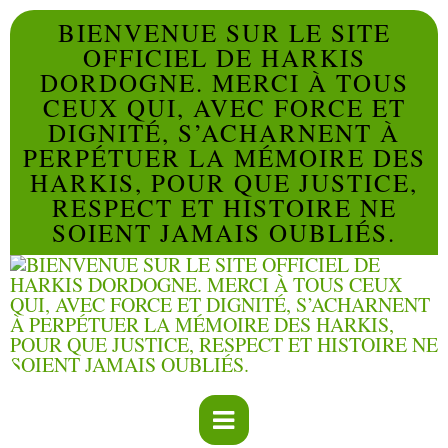
BIENVENUE SUR LE SITE
OFFICIEL DE HARKIS
DORDOGNE. MERCI À TOUS
CEUX QUI, AVEC FORCE ET
DIGNITÉ, S’ACHARNENT À
PERPÉTUER LA MÉMOIRE DES
HARKIS, POUR QUE JUSTICE,
RESPECT ET HISTOIRE NE
SOIENT JAMAIS OUBLIÉS.