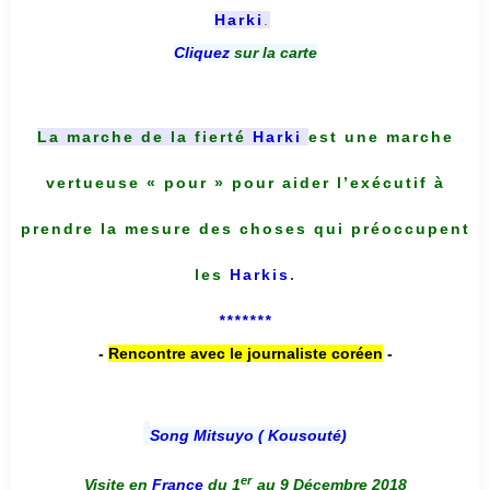
Harki
.
Cliquez
sur la carte
La marche de la fierté
Harki
est une marche
vertueuse « pour » pour aider l’exécutif à
prendre la mesure des choses qui préoccupent
les
Harkis
.
*******
-
Rencontre avec le journaliste coréen
-
Song Mitsuyo ( Kousouté
)
er
Visite en
France
du 1
au 9 Décembre 2018