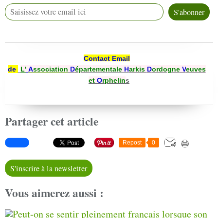
Contact Email
de
L'
A
ssociation
D
épartementale
H
arkis
D
ordogne
V
euves
et
O
rphelin
s
Partager cet article
Repost
0
S'inscrire à la newsletter
Vous aimerez aussi :