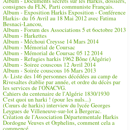
Album - Documents secrets sur les Harkis, dossiers,
consignes du FLN, Parti communiste Français.
Album - Exposition Harkis Exposition - Conférence
Harkis- du 16 Avril au 18 Mai 2012 avec Fatima
Besnaci-Lancou,
Album - Forum des Associations 5 et 6octobre 2013
Album - Harkettes
Album - Méchoui Creysse 14 Mars 2014
Album - Mémorial de Coursac
Album - Mémorial de Coursac 05 12 2014
Album - Refugies harkis 1962 Bône (Algérie)
Album - Soiree couscous 12 Avril 2014
Album - Soirée couscous 16 Mars 2013
A- Liste des 146 personnes décédées au camp de
Rivesaltes établie par année, et ordre du décès par
les services de l'ONACVG.
Cahiers du centenaire de l'Algérie 1830/1930
C'est quoi un harki ! (pour les nuls...)
(Cœurs de harkis) interview du lycée Georges
Leygues de Villeneuve-sur-lot à Bergerac.
Création de l'Association Départementale Harkis
Dordogne Veuves et Orphelins, comment cela a
commencé.