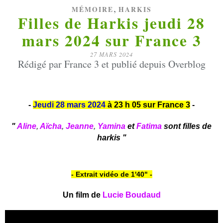
,
MÉMOIRE
HARKIS
Filles de Harkis jeudi 28
mars 2024 sur France 3
27 MARS 2024
Rédigé par France 3 et publié depuis Overblog
-
Jeudi 28 mars 2024
à 23 h 05 sur France 3
-
"
Aline
,
Aïcha
,
Jeanne
,
Yamina
et
Fatima
sont filles de
harkis "
- Extrait vidéo de 1'40" -
Un film de
Lucie Boudaud