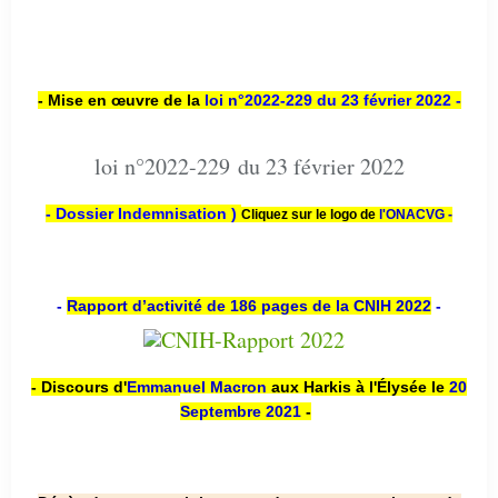
- Mise en œuvre de la
loi n
°2022-229
du 23 février 2022 -
loi n°2022-229 du 23 février 2022
- Dossier Indemnisation )
Cliquez sur le logo de
l'ONACVG -
-
Rapport d’activité de 186 pages de la CNIH 2022
-
- Discours d'
Emmanuel Macron
aux Harkis à l'Élysée le
20
Septembre 2021
-