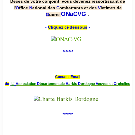
Décès de votre conjoint, vous devenez ressortissant de
l'
O
ffice
N
ational des
C
ombattants et des
V
ictimes de
.
ONaCVG
G
uerre
-
Cliquez ci-dessous
-
*******
Contact Email
de
L'
A
ssociation
D
épartementale
H
arkis
D
ordogne
V
euves et
O
rphelins
*******