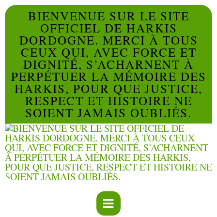
BIENVENUE SUR LE SITE
OFFICIEL DE HARKIS
DORDOGNE. MERCI À TOUS
CEUX QUI, AVEC FORCE ET
DIGNITÉ, S’ACHARNENT À
PERPÉTUER LA MÉMOIRE DES
HARKIS, POUR QUE JUSTICE,
RESPECT ET HISTOIRE NE
SOIENT JAMAIS OUBLIÉS.