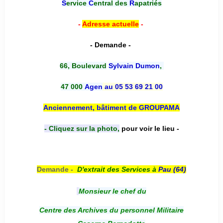
S
ervice
C
entral des
R
apatriés
-
Adresse actuelle
-
- Demande -
66, Boulevard
Sylvain Dumon
,
47 000
Agen
au 05 53 69 21 00
Anciennement, bâtiment de GROUPAMA
- Cliquez sur la photo,
pour voir le lieu -
Demande -
D'e
xtrait des Services à
Pau (64)
Monsieur le chef du
Centre des Archives du personnel Militaire