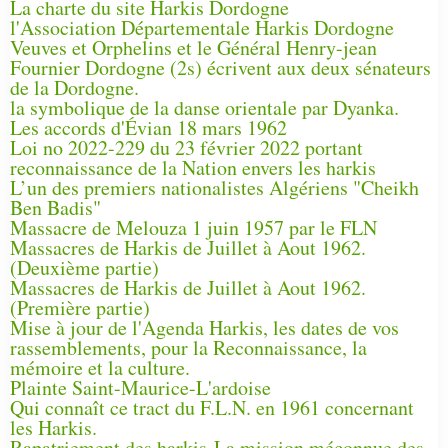
La charte du site Harkis Dordogne
l'Association Départementale Harkis Dordogne
Veuves et Orphelins et le Général Henry-jean
Fournier Dordogne (2s) écrivent aux deux sénateurs
de la Dordogne.
la symbolique de la danse orientale par Dyanka.
Les accords d'Évian 18 mars 1962
Loi no 2022-229 du 23 février 2022 portant
reconnaissance de la Nation envers les harkis
L’un des premiers nationalistes Algériens "Cheikh
Ben Badis"
Massacre de Melouza 1 juin 1957 par le FLN
Massacres de Harkis de Juillet à Aout 1962.
(Deuxième partie)
Massacres de Harkis de Juillet à Aout 1962.
(Première partie)
Mise à jour de l'Agenda Harkis, les dates de vos
rassemblements, pour la Reconnaissance, la
mémoire et la culture.
Plainte Saint-Maurice-L'ardoise
Qui connaît ce tract du F.L.N. en 1961 concernant
les Harkis.
Rapatriement des harkis-La mission méconnue des