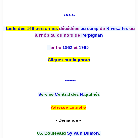
*******
-
Liste des 146 personnes
décédées
au camp
de
Rivesaltes
ou
à l'hôpital du nord de
Perpignan
-
entre
1962
et
1965 -
Cliquez sur la photo
*******
S
ervice
C
entral des
R
apatriés
-
Adresse actuelle
-
- Demande -
66, Boulevard
Sylvain Dumon
,