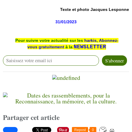
Texte et photo Jacques Lesponne
31/01/2023
Pour suivre votre actualité sur les
harkis
,
Abonnez-
NEWSLETTER
vous
gratuitement
à la
Partager cet article
Repost
0