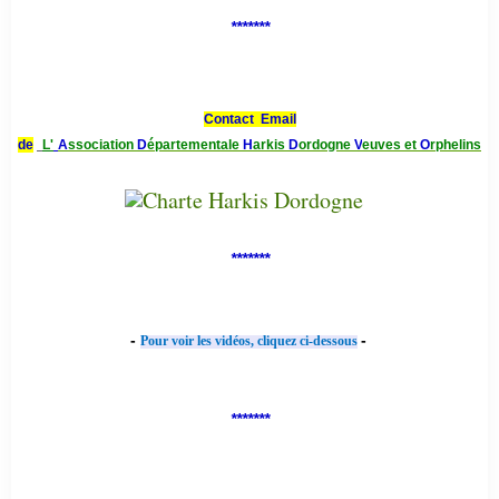
*******
Contact Email
de
L'
A
ssociation
D
épartementale
H
arkis
D
ordogne
V
euves et
O
rphelins
*******
-
-
Pour voir les vidéos, cliquez ci-dessous
*******