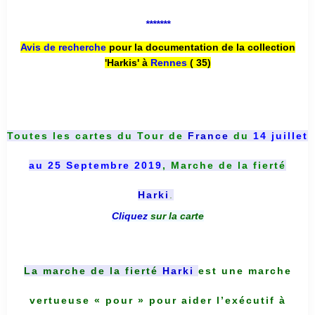
*******
Avis de recherche
pour la documentation de la collection
'Harkis' à
Rennes
( 35)
Toutes les cartes du
Tour de
France
du
14 juillet
au 25 Septembre 2019
, Marche de la fierté
Harki
.
Cliquez
sur la carte
La marche de la fierté
Harki
est une marche
vertueuse « pour » pour aider l’exécutif à