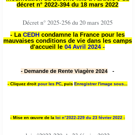
décret n° 2022-394 du 18 mars 2022
Décret n° 2025-256 du 20 mars 2025
- La
CEDH
condamne la France pour les
mauvaises conditions de vie dans les camps
d'accueil le
04 Avril 2024 -
- Demande de Rente Viagère 2024
-
- Cliquez droit
pour les PC
,
puis
Enregistrer l'image sous...
- Mise en œuvre de la
loi n
°2022-229
du 23 février 2022 -