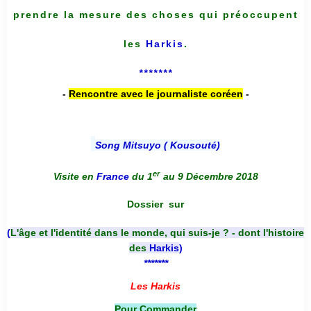
prendre la mesure des choses qui préoccupent
les
Harkis
.
*******
-
Rencontre avec le journaliste coréen
-
Song Mitsuyo ( Kousouté
)
er
Visite en
France
du 1
au 9 Décembre 2018
Dossier
sur
(
L'âge et l'identité dans le monde, qui suis-je ? - dont l'histoire
des
Harkis
)
*******
Les Harkis
Pour Commander