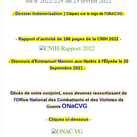
loi n°2022-229 du 23 février 2022
- Dossier Indemnisation )
Cliquez sur le logo de
l'ONACVG -
-
Rapport d’activité de 186 pages de la CNIH 2022
-
- Discours d'
Emmanuel Macron
aux Harkis à l'Élysée le
20
Septembre 2021
-
Décès de votre conjoint, vous devenez ressortissant de
l'
O
ffice
N
ational des
C
ombattants et des
V
ictimes de
.
ONaCVG
G
uerre
-
Cliquez ci-dessous
-