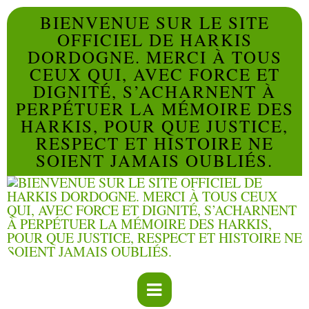
BIENVENUE SUR LE SITE
OFFICIEL DE HARKIS
DORDOGNE. MERCI À TOUS
CEUX QUI, AVEC FORCE ET
DIGNITÉ, S’ACHARNENT À
PERPÉTUER LA MÉMOIRE DES
HARKIS, POUR QUE JUSTICE,
RESPECT ET HISTOIRE NE
SOIENT JAMAIS OUBLIÉS.