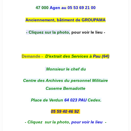
47 000
Agen
au 05 53 69 21 00
Anciennement, bâtiment de GROUPAMA
- Cliquez sur la photo,
pour voir le lieu -
Demande -
D'e
xtrait des Services à
Pau (64)
Monsieur le chef du
Centre des Archives du personnel Militaire
Caserne Bernadotte
Place de Verdun
64 023 PAU
Cedex.
05 59 40 46 92
-
Cliquez sur la photo
,
pour voir le lieu
-