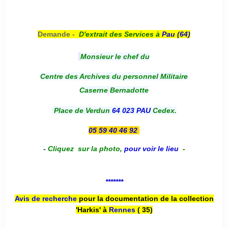
Demande -
D'e
xtrait des Services à
Pau (64)
Monsieur le chef du
Centre des Archives du personnel Militaire
Caserne Bernadotte
Place de Verdun
64 023 PAU
Cedex.
05 59 40 46 92
-
Cliquez sur la photo
,
pour voir le lieu
-
*******
Avis de recherche
pour la documentation de la collection
'Harkis' à
Rennes
( 35)