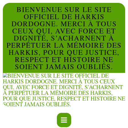
BIENVENUE SUR LE SITE
OFFICIEL DE HARKIS
DORDOGNE. MERCI À TOUS
CEUX QUI, AVEC FORCE ET
DIGNITÉ, S’ACHARNENT À
PERPÉTUER LA MÉMOIRE DES
HARKIS, POUR QUE JUSTICE,
RESPECT ET HISTOIRE NE
SOIENT JAMAIS OUBLIÉS.