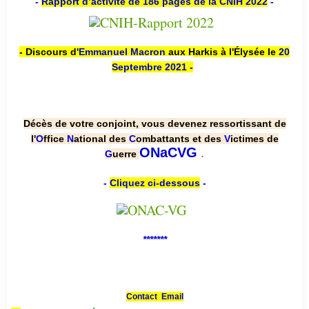
-
Rapport d’activité de 186 pages de la CNIH 2022
-
- Discours d'
Emmanuel Macron
aux Harkis à l'Élysée le
20
Septembre 2021
-
Décès de votre conjoint, vous devenez ressortissant de
l'
O
ffice
N
ational des
C
ombattants et des
V
ictimes de
.
ONaCVG
G
uerre
-
Cliquez ci-dessous
-
*******
Contact Email