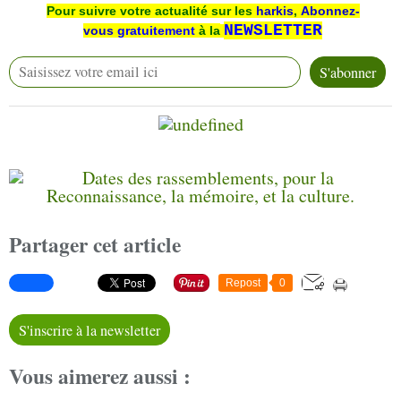
Pour suivre votre actualité sur les
harkis
,
Abonnez-
NEWSLETTER
vous
gratuitement
à la
Partager cet article
Repost
0
S'inscrire à la newsletter
Vous aimerez aussi :