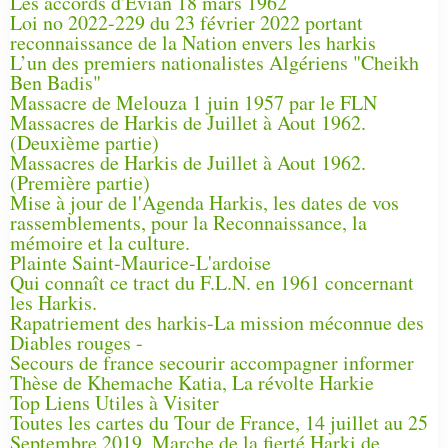
Les accords d'Évian 18 mars 1962
Loi no 2022-229 du 23 février 2022 portant
reconnaissance de la Nation envers les harkis
L’un des premiers nationalistes Algériens "Cheikh
Ben Badis"
Massacre de Melouza 1 juin 1957 par le FLN
Massacres de Harkis de Juillet à Aout 1962.
(Deuxième partie)
Massacres de Harkis de Juillet à Aout 1962.
(Première partie)
Mise à jour de l'Agenda Harkis, les dates de vos
rassemblements, pour la Reconnaissance, la
mémoire et la culture.
Plainte Saint-Maurice-L'ardoise
Qui connaît ce tract du F.L.N. en 1961 concernant
les Harkis.
Rapatriement des harkis-La mission méconnue des
Diables rouges -
Secours de france secourir accompagner informer
Thèse de Khemache Katia, La révolte Harkie
Top Liens Utiles à Visiter
Toutes les cartes du Tour de France, 14 juillet au 25
Septembre 2019, Marche de la fierté Harki de