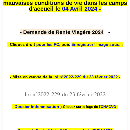
mauvaises conditions de vie dans les camps
d'accueil le
04 Avril 2024 -
- Demande de Rente Viagère 2024
-
- Cliquez droit
pour les PC
,
puis
Enregistrer l'image sous...
- Mise en œuvre de la
loi n
°2022-229
du 23 février 2022 -
loi n°2022-229 du 23 février 2022
- Dossier Indemnisation )
Cliquez sur le logo de
l'ONACVG -