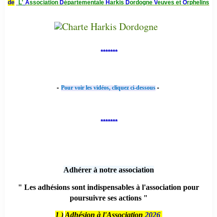
de
L'
A
ssociation
D
épartementale
H
arkis
D
ordogne
V
euves et
O
rphelins
*******
-
-
Pour voir les vidéos, cliquez ci-dessous
*******
Adhérer à notre association
" Les adhésions sont indispensables à l'association pour
poursuivre ses actions "
1 )
Adhésion à l'Association
2026