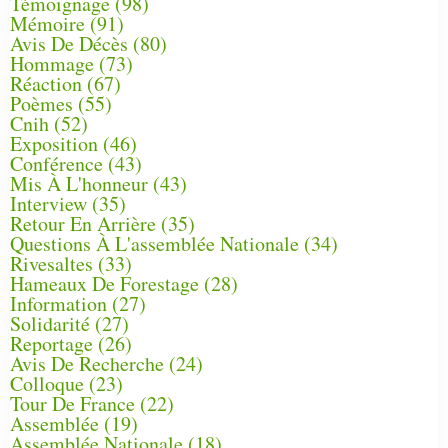
Témoignage
(98)
Mémoire
(91)
Avis De Décès
(80)
Hommage
(73)
Réaction
(67)
Poèmes
(55)
Cnih
(52)
Exposition
(46)
Conférence
(43)
Mis À L'honneur
(43)
Interview
(35)
Retour En Arrière
(35)
Questions À L'assemblée Nationale
(34)
Rivesaltes
(33)
Hameaux De Forestage
(28)
Information
(27)
Solidarité
(27)
Reportage
(26)
Avis De Recherche
(24)
Colloque
(23)
Tour De France
(22)
Assemblée
(19)
Assemblée Nationale
(18)