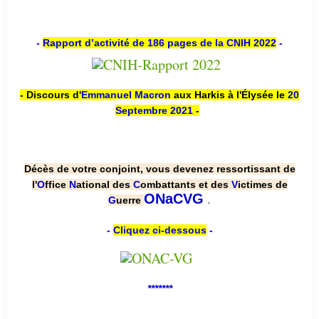
-
Rapport d’activité de 186 pages de la CNIH 2022
-
- Discours d'
Emmanuel Macron
aux Harkis à l'Élysée le
20
Septembre 2021
-
Décès de votre conjoint, vous devenez ressortissant de
l'
O
ffice
N
ational des
C
ombattants et des
V
ictimes de
.
ONaCVG
G
uerre
-
Cliquez ci-dessous
-
*******