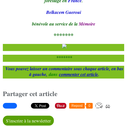
forestage en
France
.
Belkacem Gueroui
bénévole au service de la
Mémoire
*******
*******
Vous pouvez laisser un commentaire sous chaque article, en bas
à gauche,
dans
commenter cet article
.
Partager cet article
Repost
0
S'inscrire à la newsletter