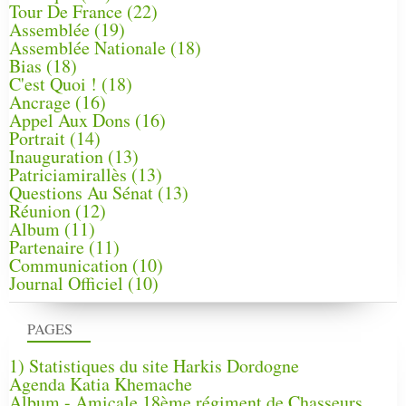
Tour De France
(22)
Assemblée
(19)
Assemblée Nationale
(18)
Bias
(18)
C'est Quoi !
(18)
Ancrage
(16)
Appel Aux Dons
(16)
Portrait
(14)
Inauguration
(13)
Patriciamirallès
(13)
Questions Au Sénat
(13)
Réunion
(12)
Album
(11)
Partenaire
(11)
Communication
(10)
Journal Officiel
(10)
PAGES
1) Statistiques du site Harkis Dordogne
Agenda Katia Khemache
Album - Amicale 18ème régiment de Chasseurs