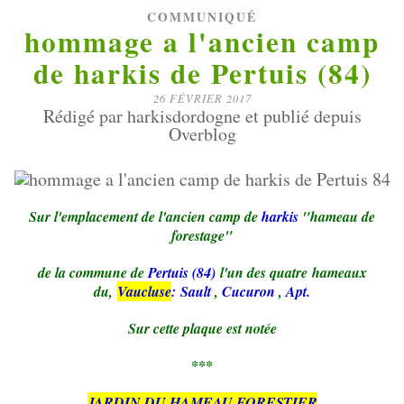
COMMUNIQUÉ
hommage a l'ancien camp
de harkis de Pertuis (84)
26 FÉVRIER 2017
Rédigé par harkisdordogne et publié depuis
Overblog
Sur l'emplacement de l'ancien camp de
harkis
"hameau de
forestage"
de la commune de
Pertuis (84)
l'un des quatre hameaux
du,
Vaucluse
:
Sault
,
Cucuron
,
Apt.
Sur cette plaque est notée
***
JARDIN DU HAMEAU FORESTIER