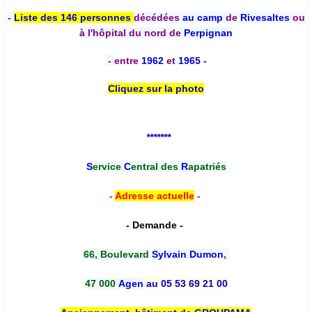
-
Liste des 146 personnes
décédées
au camp
de
Rivesaltes
ou
à l'hôpital du nord de
Perpignan
-
entre
1962
et
1965 -
Cliquez sur la photo
*******
S
ervice
C
entral des
R
apatriés
-
Adresse actuelle
-
- Demande -
66, Boulevard
Sylvain Dumon
,
47 000
Agen
au 05 53 69 21 00