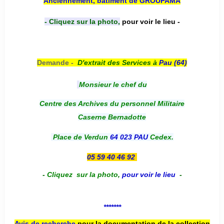
Anciennement, bâtiment de GROUPAMA
- Cliquez sur la photo,
pour voir le lieu -
Demande -
D'e
xtrait des Services à
Pau (64)
Monsieur le chef du
Centre des Archives du personnel Militaire
Caserne Bernadotte
Place de Verdun
64 023 PAU
Cedex.
05 59 40 46 92
-
Cliquez sur la photo
,
pour voir le lieu
-
*******
Avis de recherche
pour la documentation de la collection