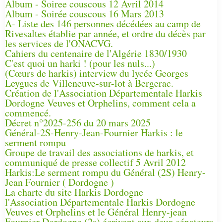
Album - Soiree couscous 12 Avril 2014
Album - Soirée couscous 16 Mars 2013
A- Liste des 146 personnes décédées au camp de
Rivesaltes établie par année, et ordre du décès par
les services de l'ONACVG.
Cahiers du centenaire de l'Algérie 1830/1930
C'est quoi un harki ! (pour les nuls...)
(Cœurs de harkis) interview du lycée Georges
Leygues de Villeneuve-sur-lot à Bergerac.
Création de l'Association Départementale Harkis
Dordogne Veuves et Orphelins, comment cela a
commencé.
Décret n°2025-256 du 20 mars 2025
Général-2S-Henry-Jean-Fournier Harkis : le
serment rompu
Groupe de travail des associations de harkis, et
communiqué de presse collectif 5 Avril 2012
Harkis:Le serment rompu du Général (2S) Henry-
Jean Fournier ( Dordogne )
La charte du site Harkis Dordogne
l'Association Départementale Harkis Dordogne
Veuves et Orphelins et le Général Henry-jean
Fournier Dordogne (2s) écrivent aux deux sénateurs