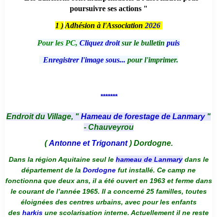
poursuivre ses actions "
1 )
Adhésion à l'Association
2026
Pour les PC,
Cliquez droit
sur le bulletin
puis
Enregistrer l'image sous...
pour l'imprimer.
*******
Endroit du Village, "
Hameau de forestage de Lanmary
"
- Chauveyrou
(
Antonne et Trigonant
) Dordogne.
Dans la région Aquitaine seul le
hameau de Lanmary
dans le
département de la
Dordogne
fut installé. Ce camp ne
fonctionna que deux ans, il a été ouvert en 1963 et ferme dans
le courant de l’année 1965. Il a concerné 25 familles, toutes
éloignées des centres urbains, avec pour les enfants
des
harkis
une scolarisation interne. Actuellement il ne reste