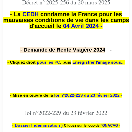
Décret n° 2025-256 du 20 mars 2025
- La
CEDH
condamne la France pour les
mauvaises conditions de vie dans les camps
d'accueil le
04 Avril 2024 -
- Demande de Rente Viagère 2024
-
- Cliquez droit
pour les PC
,
puis
Enregistrer l'image sous...
- Mise en œuvre de la
loi n
°2022-229
du 23 février 2022 -
loi n°2022-229 du 23 février 2022
- Dossier Indemnisation )
Cliquez sur le logo de
l'ONACVG -