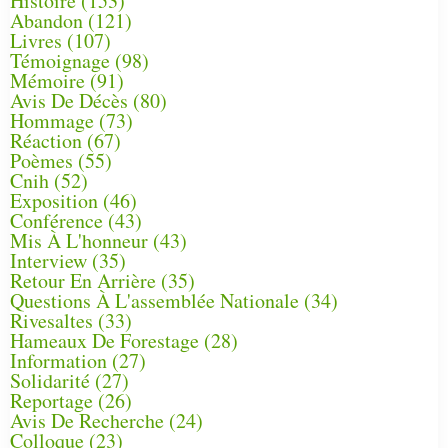
Histoire
(153)
Abandon
(121)
Livres
(107)
Témoignage
(98)
Mémoire
(91)
Avis De Décès
(80)
Hommage
(73)
Réaction
(67)
Poèmes
(55)
Cnih
(52)
Exposition
(46)
Conférence
(43)
Mis À L'honneur
(43)
Interview
(35)
Retour En Arrière
(35)
Questions À L'assemblée Nationale
(34)
Rivesaltes
(33)
Hameaux De Forestage
(28)
Information
(27)
Solidarité
(27)
Reportage
(26)
Avis De Recherche
(24)
Colloque
(23)