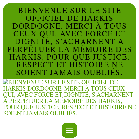
BIENVENUE SUR LE SITE
OFFICIEL DE HARKIS
DORDOGNE. MERCI À TOUS
CEUX QUI, AVEC FORCE ET
DIGNITÉ, S’ACHARNENT À
PERPÉTUER LA MÉMOIRE DES
HARKIS, POUR QUE JUSTICE,
RESPECT ET HISTOIRE NE
SOIENT JAMAIS OUBLIÉS.