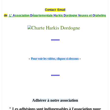
Contact Email
de
L'
A
ssociation
D
épartementale
H
arkis
D
ordogne
V
euves et
O
rphelins
*******
-
-
Pour voir les vidéos, cliquez ci-dessous
*******
Adhérer à notre association
" Les adhésions sont indispensables à l'association pour