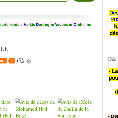
Déc
20
partementale
H
arkis
D
ordogne
V
euves et
O
rphelin
s
b
déc
CLE
Décr
post
0
- L
pou
d
- De