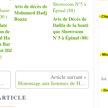
Avis de décès de
Mohamed Hadj
- Cli
Boaza
Avis de Décès de
date
Dalila de la bouti
on de
que Showroom
d Ha
N°5 à Épinal (88)
 à Bar
nt-Hil
- Mi
)
loi
rs 1962): un livre pour rappeler le drame des pieds-noirs, des rapatriés et des harkis
Hommage aux femmes de Harkis, à nos mamans.
- Do
ARTICLE