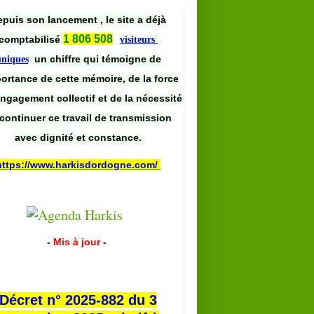
puis son lancement , le site a déjà
1 806 508
comptabilisé
visiteurs
un chiffre qui témoigne de
uniques
portance de cette mémoire, de la force
engagement collectif et de la nécessité
continuer ce travail de transmission
avec dignité et constance.
https://www.harkisdordogne.com/
-
Mis à jour
-
Décret n° 2025-882 du 3