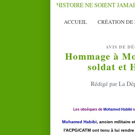
ACCUEIL
CRÉATION DE 
AVIS DE D
Hommage à Mo
soldat et 
Rédigé par La Dép
Les obsèques de
Mohamed Habibi
s
Mohamed Habibi
, ancien militaire
l'ACPG/CATM ont tenu à lui rendr