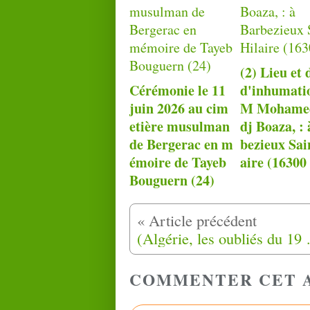
(2) Lieu et 
Cérémonie le 11
d'inhu­ma­ti
juin 2026 au cim
M Mohame
etière musulman
dj Boaza, :
de Bergerac en m
bezieux Sai
émoire de Tayeb
aire (16300 
Bouguern (24)
(Algérie, les oubliés du 19 ma
COMMENTER CET 