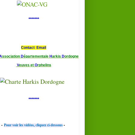
*******
Contact Email
A
ssociation
D
épartementale
H
arkis
D
ordogne
V
euves et
O
rphelins
*******
-
-
Pour voir les vidéos, cliquez ci-dessous