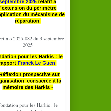
septembre 2025
relatif à
l’extension du périmètre
pplication du mécanisme de
réparation
et n o 2025-882 du 3 septembre
2025
dation pour les Harkis : le
rapport
Franck Le Guen
 Réflexion prospective sur
ganisation consacrée à la
mémoire des Harkis -
ondation pour les Harkis : le