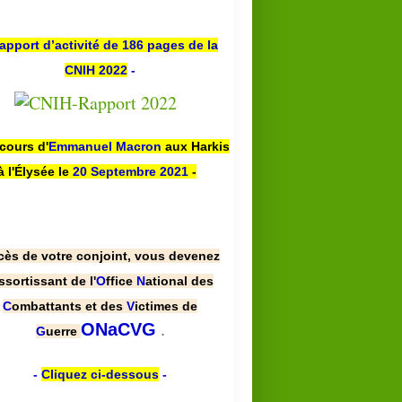
apport d’activité de 186 pages de la
CNIH 2022
-
scours d'
Emmanuel Macron
aux Harkis
à l'Élysée le
20 Septembre 2021
-
cès de votre conjoint, vous devenez
ssortissant de l'
O
ffice
N
ational des
C
ombattants et des
V
ictimes de
.
ONaCVG
G
uerre
-
Cliquez ci-dessous
-