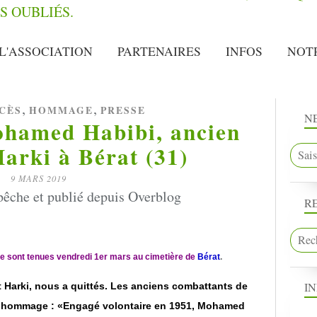
L'ASSOCIATION
PARTENAIRES
INFOS
NOT
,
,
ÉCÈS
HOMMAGE
PRESSE
N
hamed Habibi, ancien
Harki à Bérat (31)
9 MARS 2019
êche et publié depuis Overblog
R
e sont tenues vendredi 1er mars au cimetière de
Bérat
.
I
 et Harki, nous a quittés. Les anciens combattants de
e hommage : «Engagé volontaire en 1951, Mohamed