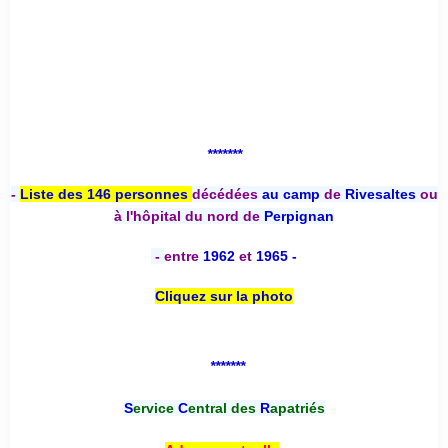
*******
-
Liste des 146 personnes
décédées
au camp
de
Rivesaltes
ou
à l'hôpital du nord de
Perpignan
-
entre
1962
et
1965 -
Cliquez sur la photo
*******
S
ervice
C
entral des
R
apatriés