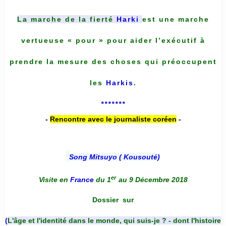
La marche de la fierté
Harki
est une marche
vertueuse « pour » pour aider l’exécutif à
prendre la mesure des choses qui préoccupent
les
Harkis
.
*******
-
Rencontre avec le journaliste coréen
-
Song Mitsuyo ( Kousouté
)
er
Visite en
France
du 1
au 9 Décembre 2018
Dossier
sur
(
L'âge et l'identité dans le monde, qui suis-je ? - dont l'histoire