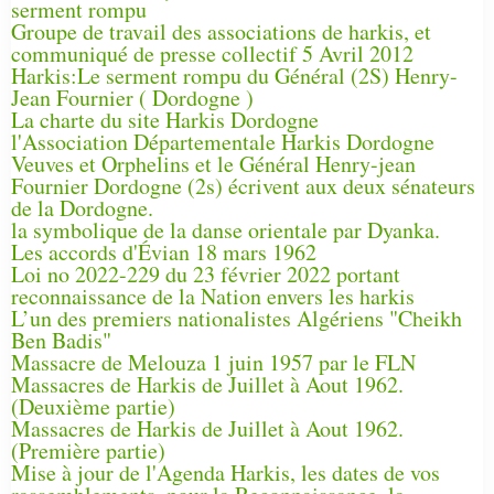
serment rompu
Groupe de travail des associations de harkis, et
communiqué de presse collectif 5 Avril 2012
Harkis:Le serment rompu du Général (2S) Henry-
Jean Fournier ( Dordogne )
La charte du site Harkis Dordogne
l'Association Départementale Harkis Dordogne
Veuves et Orphelins et le Général Henry-jean
Fournier Dordogne (2s) écrivent aux deux sénateurs
de la Dordogne.
la symbolique de la danse orientale par Dyanka.
Les accords d'Évian 18 mars 1962
Loi no 2022-229 du 23 février 2022 portant
reconnaissance de la Nation envers les harkis
L’un des premiers nationalistes Algériens "Cheikh
Ben Badis"
Massacre de Melouza 1 juin 1957 par le FLN
Massacres de Harkis de Juillet à Aout 1962.
(Deuxième partie)
Massacres de Harkis de Juillet à Aout 1962.
(Première partie)
Mise à jour de l'Agenda Harkis, les dates de vos