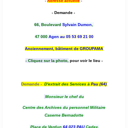
-
Adresse actuelle
-
- Demande -
66, Boulevard
Sylvain Dumon
,
47 000
Agen
au 05 53 69 21 00
Anciennement, bâtiment de GROUPAMA
- Cliquez sur la photo,
pour voir le lieu -
Demande -
D'e
xtrait des Services à
Pau (64)
Monsieur le chef du
Centre des Archives du personnel Militaire
Caserne Bernadotte
Place de Verdun
64 023 PAU
Cedex.