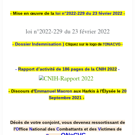
- Mise en œuvre de la
loi n
°2022-229
du 23 février 2022 -
loi n°2022-229 du 23 février 2022
- Dossier Indemnisation )
Cliquez sur le logo de
l'ONACVG -
-
Rapport d’activité de 186 pages de la CNIH 2022
-
- Discours d'
Emmanuel Macron
aux Harkis à l'Élysée le
20
Septembre 2021
-
Décès de votre conjoint, vous devenez ressortissant de
l'
O
ffice
N
ational des
C
ombattants et des
V
ictimes de
.