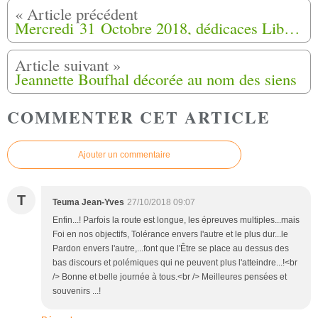
Mercredi 31 Octobre 2018, dédicaces Librairie l'Escampette 10, rue des Cordeliers avec Katia Khemache à Pau (64)
Jeannette Boufhal décorée au nom des siens
COMMENTER CET ARTICLE
Ajouter un commentaire
T
Teuma Jean-Yves
27/10/2018 09:07
Enfin...! Parfois la route est longue, les épreuves multiples...mais
Foi en nos objectifs, Tolérance envers l'autre et le plus dur...le
Pardon envers l'autre,...font que l'Être se place au dessus des
bas discours et polémiques qui ne peuvent plus l'atteindre...!<br
/> Bonne et belle journée à tous.<br /> Meilleures pensées et
souvenirs ...!