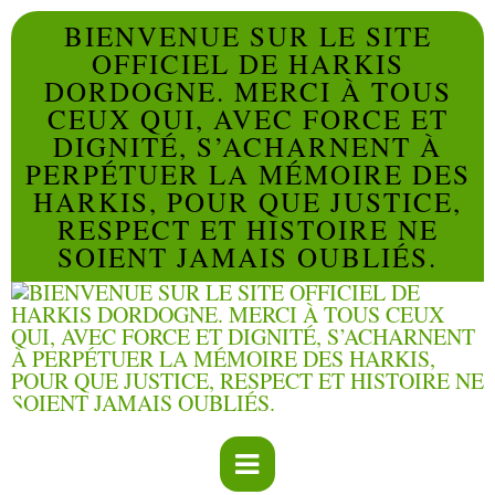
BIENVENUE SUR LE SITE
OFFICIEL DE HARKIS
DORDOGNE. MERCI À TOUS
CEUX QUI, AVEC FORCE ET
DIGNITÉ, S’ACHARNENT À
PERPÉTUER LA MÉMOIRE DES
HARKIS, POUR QUE JUSTICE,
RESPECT ET HISTOIRE NE
SOIENT JAMAIS OUBLIÉS.