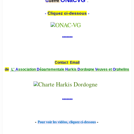
ONaCVG
G
uerre
-
Cliquez ci-dessous
-
*******
Contact Email
de
L'
A
ssociation
D
épartementale
H
arkis
D
ordogne
V
euves et
O
rphelins
*******
-
-
Pour voir les vidéos, cliquez ci-dessous