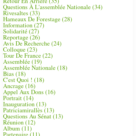
Retour En Arrière
(35)
Questions À L'assemblée Nationale
(34)
Rivesaltes
(33)
Hameaux De Forestage
(28)
Information
(27)
Solidarité
(27)
Reportage
(26)
Avis De Recherche
(24)
Colloque
(23)
Tour De France
(22)
Assemblée
(19)
Assemblée Nationale
(18)
Bias
(18)
C'est Quoi !
(18)
Ancrage
(16)
Appel Aux Dons
(16)
Portrait
(14)
Inauguration
(13)
Patriciamirallès
(13)
Questions Au Sénat
(13)
Réunion
(12)
Album
(11)
Partenaire
(11)