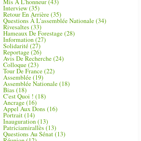
Mis À L'honneur
(43)
Interview
(35)
Retour En Arrière
(35)
Questions À L'assemblée Nationale
(34)
Rivesaltes
(33)
Hameaux De Forestage
(28)
Information
(27)
Solidarité
(27)
Reportage
(26)
Avis De Recherche
(24)
Colloque
(23)
Tour De France
(22)
Assemblée
(19)
Assemblée Nationale
(18)
Bias
(18)
C'est Quoi !
(18)
Ancrage
(16)
Appel Aux Dons
(16)
Portrait
(14)
Inauguration
(13)
Patriciamirallès
(13)
Questions Au Sénat
(13)
Réunion
(12)