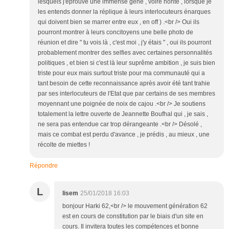
lesquels j'éprouve une immense gêne , voire honte , lorsque je
les entends donner la réplique à leurs interlocuteurs énarques
qui doivent bien se marrer entre eux , en off ) .<br /> Oui ils
pourront montrer à leurs concitoyens une belle photo de
réunion et dire " tu vois là , c'est moi , j'y étais " , oui ils pourront
probablement montrer des selfies avec certaines personnalités
politiques , et bien si c'est là leur suprême ambition , je suis bien
triste pour eux mais surtout triste pour ma communauté qui a
tant besoin de cette reconnaissance après avoir été tant trahie
par ses interlocuteurs de l'Etat que par certains de ses membres
moyennant une poignée de noix de cajou .<br /> Je soutiens
totalement la lettre ouverte de Jeannette Boufhal qui , je sais ,
ne sera pas entendue car trop dérangeante .<br /> Désolé ,
mais ce combat est perdu d'avance , je prédis , au mieux , une
récolte de miettes !
Répondre
L
lisem
25/01/2018 16:03
bonjour Harki 62,<br /> le mouvement génération 62
est en cours de constitution par le biais d'un site en
cours. Il invitera toutes les compétences et bonne