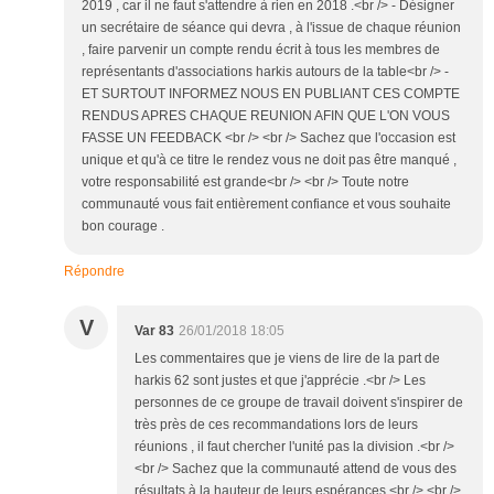
2019 , car il ne faut s'attendre à rien en 2018 .<br /> - Désigner
un secrétaire de séance qui devra , à l'issue de chaque réunion
, faire parvenir un compte rendu écrit à tous les membres de
représentants d'associations harkis autours de la table<br /> -
ET SURTOUT INFORMEZ NOUS EN PUBLIANT CES COMPTE
RENDUS APRES CHAQUE REUNION AFIN QUE L'ON VOUS
FASSE UN FEEDBACK <br /> <br /> Sachez que l'occasion est
unique et qu'à ce titre le rendez vous ne doit pas être manqué ,
votre responsabilité est grande<br /> <br /> Toute notre
communauté vous fait entièrement confiance et vous souhaite
bon courage .
Répondre
V
Var 83
26/01/2018 18:05
Les commentaires que je viens de lire de la part de
harkis 62 sont justes et que j'apprécie .<br /> Les
personnes de ce groupe de travail doivent s'inspirer de
très près de ces recommandations lors de leurs
réunions , il faut chercher l'unité pas la division .<br />
<br /> Sachez que la communauté attend de vous des
résultats à la hauteur de leurs espérances.<br /> <br />