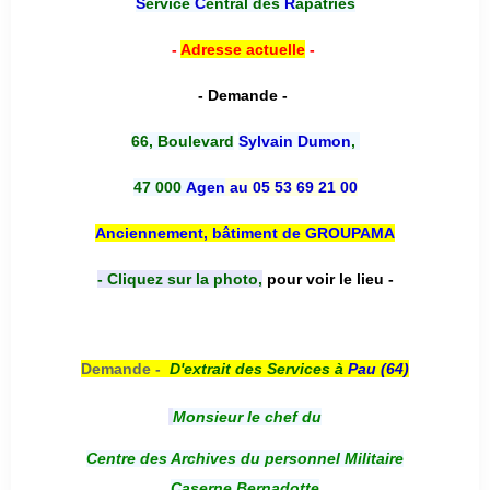
S
ervice
C
entral des
R
apatriés
-
Adresse actuelle
-
- Demande -
66, Boulevard
Sylvain Dumon
,
47 000
Agen
au 05 53 69 21 00
Anciennement, bâtiment de GROUPAMA
- Cliquez sur la photo,
pour voir le lieu -
Demande -
D'e
xtrait des Services à
Pau (64)
Monsieur le chef du
Centre des Archives du personnel Militaire
Caserne Bernadotte