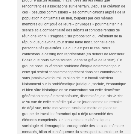
produire aucun résultat, ni avancées sur les freins que
rencontrent les associations sur le terrain. Depuis la création de
ces « pseudos commissions » les communications auprès de la
population n’ont jamais eu lieu, toujours par ces mêmes
membres qui ont joué de leurs « privilèges » pour maintenir le
silence et la confidentialité des débats et comptes rendus de
réunions.<br /> Il s’agissait, sur proposition du Président de la
république, d’avoir autour d’une table institutionnelle des
personnalités qualifiées. Ce qui n’est pas le cas. Nous
contestons le casting non représentatif (en dehors de Monsieur
Boaza que nous avons soutenu dans sa grève de la faim). Ce
groupe pose un véritable problème éthique notamment pour
ceux qui restent constamment présent dans ces commissions
sans jamais avoir fourni un bilan de leur travail antérieur.
Notamment sur la problématique juridique, sociale, économique
et bien sûre historique en se concentrant sur cette deuxième
génération complètement bafouée, discriminée, etc..<br /> <br
/> Au vue de cette comédie qui va se jouer comme un remake
de déjà vue, notre mouvement souhaite mettre en place un
groupe de travail indépendant qui a déjà rassemblé des
éléments compétents sur l’ensemble des thématiques :
sociologie et démographie, cartographie des lieux de mémoire
menacés, bilan et conséquence du stress post-traumatique de