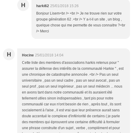
H
harki62
25/01/2018 15:26
Bonjour Lisem<br /> <br /> Je ne trouve rien sur votre
groupe génération 62 .<br /> Y a-t-il un site , un blog ,
quelque chose qui me permette de vous connaitre ?<br
/> Merci
H
Hocine
25/01/2018 14:04
Cette liste des membres d'associations harkis retenus pour "
assurer la défense des intérêts de la communauté Harkie " , est
une chronique de catastrophe annoncée .<br /> Pas un seul
universitaire , pas un seul cadre , pas un seul avocat , pas un
seul prof , pas un seul ingénieur , pas un seul médecin ... nous
en avons tant dans notre communauté et ils auraient été
tellement utiles sinon indispensables , tant pis pour notre
communauté car eux n'ont besoin de rien , après tout , ils sont
socialement à l'aise , il est vrai que leur présence aurait sans
doute accentué le complexe d'infériorité de certains ( je parle
des membres qui éprouvent une certaine difficulté à formuler
une phrase construite d'un sujet , verbe , complément et pour