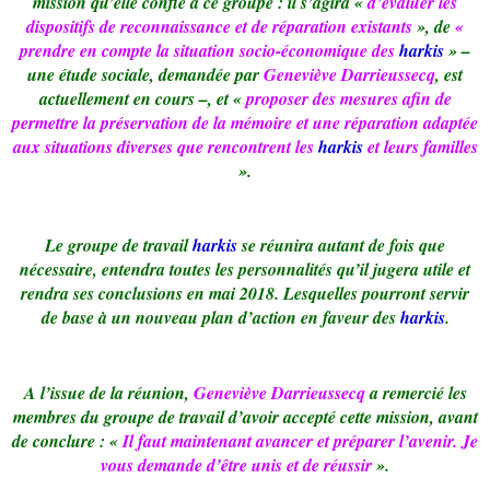
mission qu’elle confie à ce groupe : il s’agira «
d’évaluer les
dispositifs de reconnaissance et de réparation existants
», de
«
prendre en compte la situation socio-économique des
harkis
» –
une étude sociale, demandée par
Geneviève Darrieussecq
, est
actuellement en cours –, et «
proposer des mesures afin de
permettre la préservation de la mémoire et une réparation adaptée
aux situations diverses que rencontrent les
harkis
et leurs familles
».
Le groupe de travail
harkis
se réunira autant de fois que
nécessaire, entendra toutes les personnalités qu’il jugera utile et
rendra ses conclusions en mai 2018. Lesquelles pourront servir
de base à un nouveau plan d’action en faveur des
harkis
.
A l’issue de la réunion,
Geneviève Darrieussecq
a remercié les
membres du groupe de travail d’avoir accepté cette mission, avant
de conclure : «
Il faut maintenant avancer et préparer l’avenir. Je
vous demande d’être unis et de réussir
».