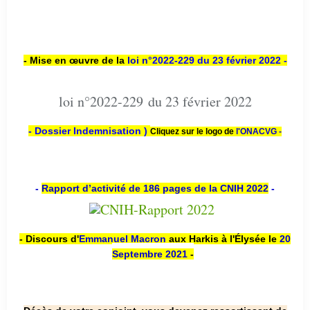
- Mise en œuvre de la
loi n
°2022-229
du 23 février 2022 -
loi n°2022-229 du 23 février 2022
- Dossier Indemnisation )
Cliquez sur le logo de
l'ONACVG -
-
Rapport d’activité de 186 pages de la CNIH 2022
-
- Discours d'
Emmanuel Macron
aux Harkis à l'Élysée le
20
Septembre 2021
-