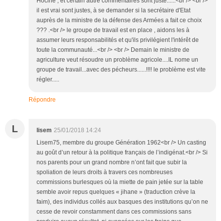
Hocine , et certain autre commentaires sont juste......<br /> <br />
il est vrai sont justes, à se demander si la secrétaire d'Etat
auprès de la ministre de la défense des Armées a fait ce choix
??? .<br /> le groupe de travail est en place , aidons les à
assumer leurs responsabilités et qu'ils privilégient l'intérêt de
toute la communauté...<br /> <br /> Demain le ministre de
agriculture veut résoudre un problème agricole....IL nome un
groupe de travail...avec des pécheurs......!!!! le problème est vite
régler.....
Répondre
L
lisem
25/01/2018 14:24
Lisem75, membre du groupe Génération 1962<br /> Un casting
au goût d’un retour à la politique français de l’indigénat.<br /> Si
nos parents pour un grand nombre n’ont fait que subir la
spoliation de leurs droits à travers ces nombreuses
commissions burlesques où la miette de pain jetée sur la table
semble avoir repus quelques « jihane » (traduction crève la
faim), des individus collés aux basques des institutions qu’on ne
cesse de revoir constamment dans ces commissions sans