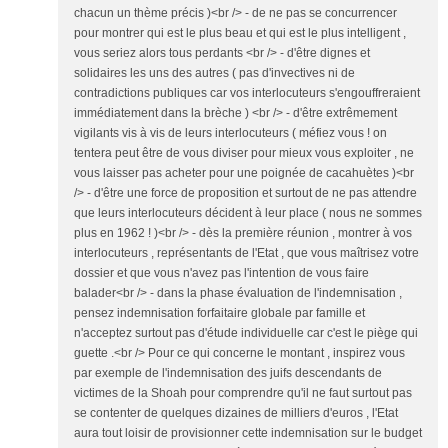
chacun un thème précis )<br /> - de ne pas se concurrencer
pour montrer qui est le plus beau et qui est le plus intelligent ,
vous seriez alors tous perdants <br /> - d'être dignes et
solidaires les uns des autres ( pas d'invectives ni de
contradictions publiques car vos interlocuteurs s'engouffreraient
immédiatement dans la brèche ) <br /> - d'être extrêmement
vigilants vis à vis de leurs interlocuteurs ( méfiez vous ! on
tentera peut être de vous diviser pour mieux vous exploiter , ne
vous laisser pas acheter pour une poignée de cacahuètes )<br
/> - d'être une force de proposition et surtout de ne pas attendre
que leurs interlocuteurs décident à leur place ( nous ne sommes
plus en 1962 ! )<br /> - dès la première réunion , montrer à vos
interlocuteurs , représentants de l'Etat , que vous maîtrisez votre
dossier et que vous n'avez pas l'intention de vous faire
balader<br /> - dans la phase évaluation de l'indemnisation ,
pensez indemnisation forfaitaire globale par famille et
n'acceptez surtout pas d'étude individuelle car c'est le piège qui
guette .<br /> Pour ce qui concerne le montant , inspirez vous
par exemple de l'indemnisation des juifs descendants de
victimes de la Shoah pour comprendre qu'il ne faut surtout pas
se contenter de quelques dizaines de milliers d'euros , l'Etat
aura tout loisir de provisionner cette indemnisation sur le budget