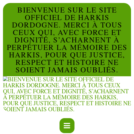
BIENVENUE SUR LE SITE
OFFICIEL DE HARKIS
DORDOGNE. MERCI À TOUS
CEUX QUI, AVEC FORCE ET
DIGNITÉ, S’ACHARNENT À
PERPÉTUER LA MÉMOIRE DES
HARKIS, POUR QUE JUSTICE,
RESPECT ET HISTOIRE NE
SOIENT JAMAIS OUBLIÉS.