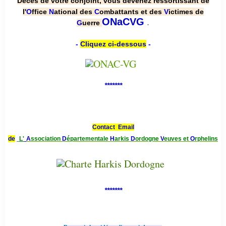
Décès de votre conjoint, vous devenez ressortissant de
l'
O
ffice
N
ational des
C
ombattants et des
V
ictimes de
.
ONaCVG
G
uerre
-
Cliquez ci-dessous
-
*******
Contact Email
de
L'
A
ssociation
D
épartementale
H
arkis
D
ordogne
V
euves et
O
rphelins
*******