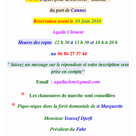
du port de
Cannes
Réservation avant le
10 Juin 2018
Aquila Clément
Heures des repas
12 h 30
à
13 h 30
et
18 h à 20 h
06 86 27 37 44
au
" laissez un message sur le répondeur et votre inscription sera
prise en compte"
Email :
aquilaclem@gmail.com
*
Les chaussures de marche sont conseillées
*
Pique-nique dans la forêt domaniale de
st Marguerite
Monsieur
Youssef Djerfi
Président du
Fahr