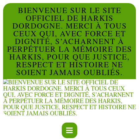
BIENVENUE SUR LE SITE
OFFICIEL DE HARKIS
DORDOGNE. MERCI À TOUS
CEUX QUI, AVEC FORCE ET
DIGNITÉ, S’ACHARNENT À
PERPÉTUER LA MÉMOIRE DES
HARKIS, POUR QUE JUSTICE,
RESPECT ET HISTOIRE NE
SOIENT JAMAIS OUBLIÉS.