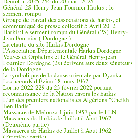
Décret n°2025-256 du 20 mars 2025
Général-2S-Henry-Jean-Fournier Harkis : le
serment rompu
Groupe de travail des associations de harkis, et
communiqué de presse collectif 5 Avril 2012
Harkis:Le serment rompu du Général (2S) Henry-
Jean Fournier ( Dordogne )
La charte du site Harkis Dordogne
l'Association Départementale Harkis Dordogne
Veuves et Orphelins et le Général Henry-jean
Fournier Dordogne (2s) écrivent aux deux sénateurs
de la Dordogne.
la symbolique de la danse orientale par Dyanka.
Les accords d'Évian 18 mars 1962
Loi no 2022-229 du 23 février 2022 portant
reconnaissance de la Nation envers les harkis
L’un des premiers nationalistes Algériens "Cheikh
Ben Badis"
Massacre de Melouza 1 juin 1957 par le FLN
Massacres de Harkis de Juillet à Aout 1962.
(Deuxième partie)
Massacres de Harkis de Juillet à Aout 1962.
(Première partie)