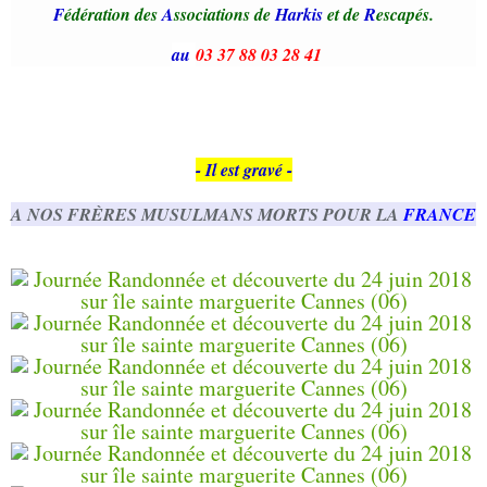
F
édération des
A
ssociations de
Harkis
et de
R
escapés.
au
03 37 88 03 28 41
- Il est gravé -
A NOS FRÈRES MUSULMANS MORTS POUR LA
FRANCE