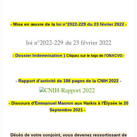
- Mise en œuvre de la
loi n
°2022-229
du 23 février 2022 -
loi n°2022-229 du 23 février 2022
- Dossier Indemnisation )
Cliquez sur le logo de
l'ONACVG -
-
Rapport d’activité de 186 pages de la CNIH 2022
-
- Discours d'
Emmanuel Macron
aux Harkis à l'Élysée le
20
Septembre 2021
-
Décès de votre conjoint, vous devenez ressortissant de