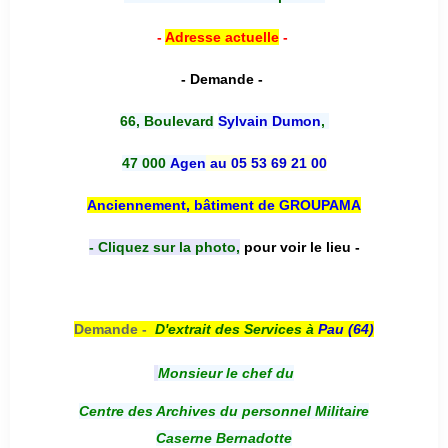
-
Adresse actuelle
-
- Demande -
66, Boulevard
Sylvain Dumon
,
47 000
Agen
au 05 53 69 21 00
Anciennement, bâtiment de GROUPAMA
- Cliquez sur la photo,
pour voir le lieu -
Demande -
D'e
xtrait des Services à
Pau (64)
Monsieur le chef du
Centre des Archives du personnel Militaire
Caserne Bernadotte