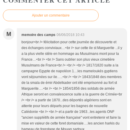
Ajouter un commentaire
M
memoire des camps
06/06/2018 10:43
bonjour<br /> félicitation pour cette journée de découverte et
des échanges conviviaux…<br /> sur cette ile st Marguerite ...il y
a la plus vielle stèle en hommage au Musulmans mont pour la
France…<br /> <br /> Sans oublier son plus vieux cimetière
Musulmans de France<br /> <br /> <br /> 1817/1820 suite a la
campagne Egypte de napoléon 1....les mameloukés gyptiens
vont séjournées sur ile…..<br /> <br /> 1843/1848 des membres
de la smala de émir Abdelkader ont été emprisonné au fort st
Marguerite….<br /> <br /> 1854/1856 des soldats de armée
Afrique seront en convalescence suite a la guerre de Crimée<br
/> <br /> a partir de 1870...des déportés algériens sont en
attente pour leurs départs pour les bagnes de nouvelle
Calédonie <br /> <br /> et a partir de 1963...les agents ONF
"ancien supplétifs de armée française" vont entretenir et faire la
mise en valeur de cette foret domaniale….les ancien harkis du
hameau de forestage de Mouan sartoux