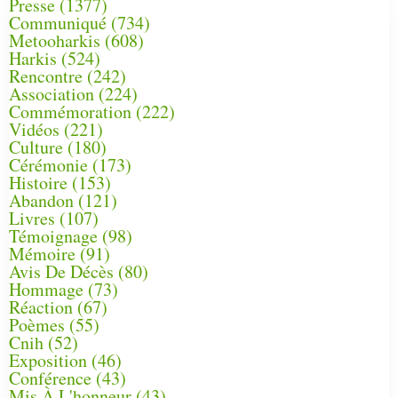
Presse
(1377)
Communiqué
(734)
Metooharkis
(608)
Harkis
(524)
Rencontre
(242)
Association
(224)
Commémoration
(222)
Vidéos
(221)
Culture
(180)
Cérémonie
(173)
Histoire
(153)
Abandon
(121)
Livres
(107)
Témoignage
(98)
Mémoire
(91)
Avis De Décès
(80)
Hommage
(73)
Réaction
(67)
Poèmes
(55)
Cnih
(52)
Exposition
(46)
Conférence
(43)
Mis À L'honneur
(43)