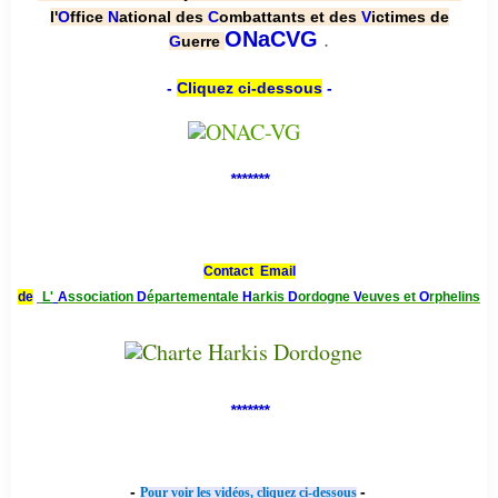
l'
O
ffice
N
ational des
C
ombattants et des
V
ictimes de
.
ONaCVG
G
uerre
-
Cliquez ci-dessous
-
*******
Contact Email
de
L'
A
ssociation
D
épartementale
H
arkis
D
ordogne
V
euves et
O
rphelins
*******
-
-
Pour voir les vidéos, cliquez ci-dessous