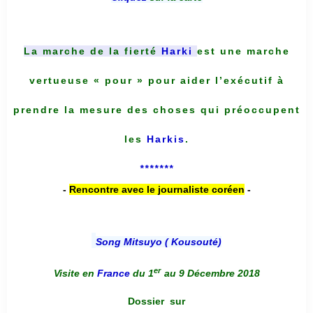
La marche de la fierté
Harki
est une marche
vertueuse « pour » pour aider l’exécutif à
prendre la mesure des choses qui préoccupent
les
Harkis
.
*******
-
Rencontre avec le journaliste coréen
-
Song Mitsuyo ( Kousouté
)
er
Visite en
France
du 1
au 9 Décembre 2018
Dossier
sur