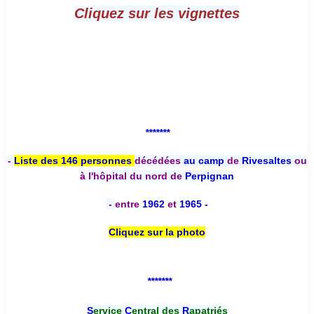
Cliquez sur les vignettes
*******
-
Liste des 146 personnes
décédées
au camp
de
Rivesaltes
ou
à l'hôpital du nord de
Perpignan
-
entre
1962
et
1965 -
Cliquez sur la photo
*******
S
ervice
C
entral des
R
apatriés