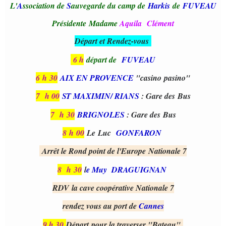
L'
A
ssociation de
S
auvegarde du camp de
Harkis
de
FUVEAU
Présidente Madame
Aquila Clément
Départ et Rendez-vous
6 h
départ de
FUVEAU
6 h
30
AIX EN PROVENCE
"casino pasino"
7 h 00
ST MAXIMIN/ RIANS
: Gare des Bus
7 h
30
BRIGNOLES
: Gare des Bus
8 h
00
Le Luc
GONFARON
Arrêt le Rond point de l'Europe Nationale 7
8 h
30
l
e Muy DRAGUIGNAN
RDV la cave coopérative Nationale 7
rendez vous au port de
Cannes
9 h 30
Départ pour la traverser "Bateau"