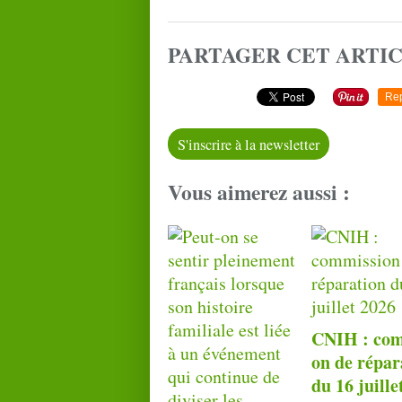
PARTAGER CET ARTI
Re
S'inscrire à la newsletter
Vous aimerez aussi :
CNIH : com
on de répar
du 16 juille