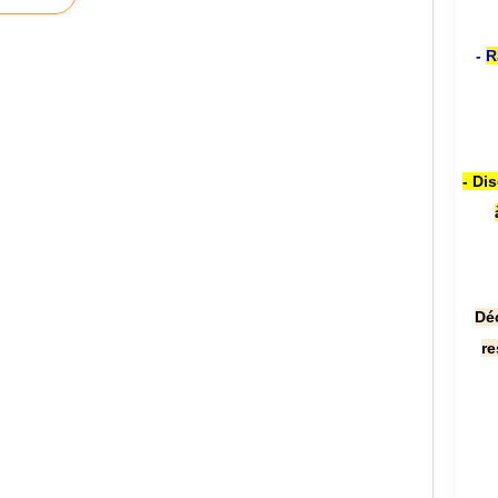
-
R
- Di
Dé
re