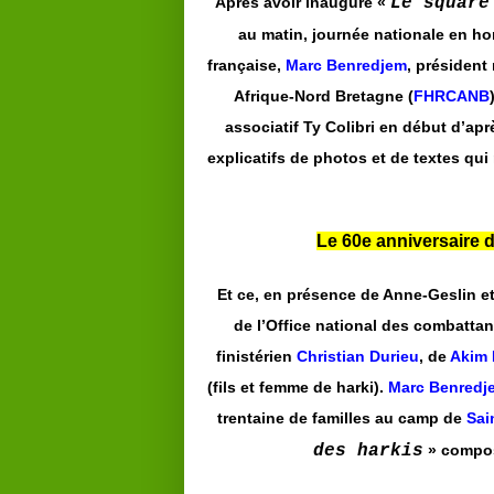
Après avoir inauguré «
Le square
au matin, journée nationale en h
française,
Marc Benredjem
, président
Afrique-Nord Bretagne (
FHRCANB
associatif Ty Colibri en début d’apr
explicatifs de photos et de textes q
Le 60e anniversaire de
Et ce, en présence de Anne-Geslin e
de l’Office national des combattant
finistérien
Christian Durieu
, de
Akim
(fils et femme de harki).
Marc Benred
trentaine de familles au camp de
Sai
des harkis
» compos