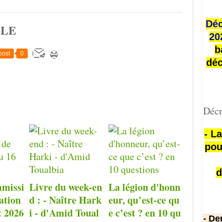
Déc
CLE
20
b
post
0
déc
Décr
- L
pou
d
missi
Livre du week-en
La légion d'honn
ation
d : - Naître Hark
eur, qu’est-ce qu
t 2026
i - d'Amid Toual
e c’est ? en 10 qu
- De