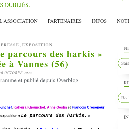
L'ASSOCIATION
PARTENAIRES
INFOS
NOT
,
,
PRESSE
EXPOSITION
N
e parcours des harkis »
e à Vannes (56)
16 OCTOBRE 2024
gramme et publié depuis Overblog
R
unchef
,
Kaheira Khounchef
,
Anne Geslin
et
François Creseneur
Le parcours des harkis.
I
’exposition «
»