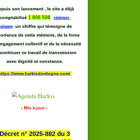
puis son lancement , le site a déjà
1 806 508
comptabilisé
visiteurs
un chiffre qui témoigne de
uniques
portance de cette mémoire, de la force
engagement collectif et de la nécessité
continuer ce travail de transmission
avec dignité et constance.
https://www.harkisdordogne.com/
-
Mis à jour
-
Décret n° 2025-882 du 3