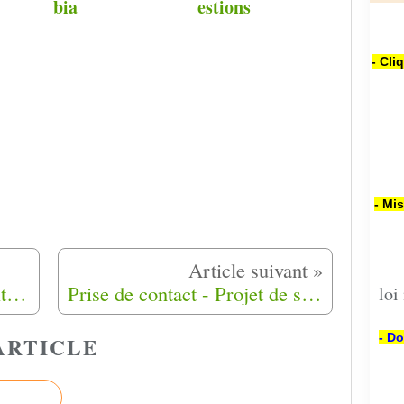
bia
estions
- Cli
- Mi
Livre du week-end - La petite jupe verte de Fatima-Besnai-Lancou
Prise de contact - Projet de série documentaire - Transmission de la mémoire familiale
loi
- Do
ARTICLE