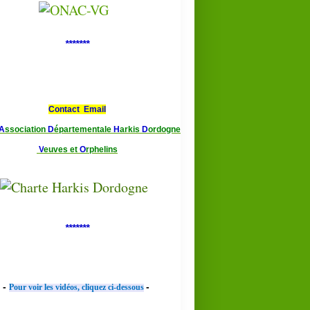
*******
Contact Email
A
ssociation
D
épartementale
H
arkis
D
ordogne
V
euves et
O
rphelins
*******
-
-
Pour voir les vidéos, cliquez ci-dessous