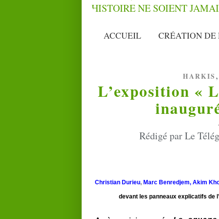
ACCUEIL
CRÉATION DE 
HARKIS
L’exposition « L
inauguré
Rédigé par Le Télé
Christian Durieu
,
Marc Benredjem,
Akim Kho
devant les panneaux explicatifs de l