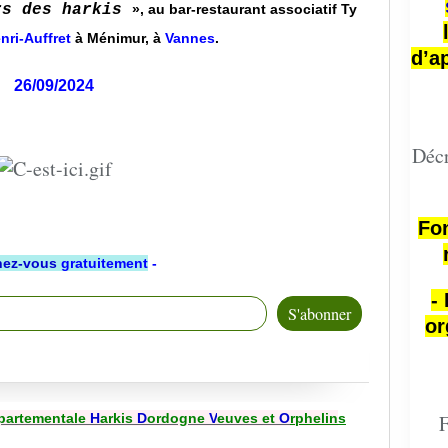
rs des harkis
», au bar-restaurant associatif Ty
nri-Auffret
à Ménimur, à
Vannes
.
d’a
26/09/2024
Décr
Fon
ez-vous
gratuitement
-
-
or
partementale
H
arkis
D
ordogne
V
euves et
O
rphelin
s
F