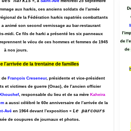
 des harkis
», à
Saint-Avé
mercredi 25 septembre
De
ommage aux harkis, ces anciens soldats de l’armée
 régional de la Fédération harkis rapatriés combattants
) a animé son second vernissage au bar-restaurant
l’im
ès-midi. Ce fils de harki a présenté les six panneaux
de l’
ui reprennent le vécu de ces hommes et femmes de 1945
de 
à nos jours.
 l’arrivée de la trentaine de familles
t de
François Creseneur
, présidente et vice-président
s et victimes de guerre (Onac), de l’ancien officier
 Khouchef
, responsable du lieu et de sa mère
Kaheira
jem
a aussi célébré le 60e anniversaire de l’arrivée de la
nt-Avé
en 1964 devant l’exposition «
Le parcours
ée de coupures de journaux et photos.