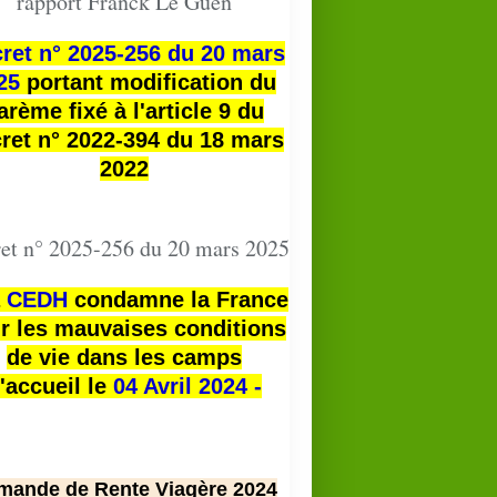
rapport Franck Le Guen
ret n° 2025-256 du 20 mars
25
portant modification du
arème fixé à l'article 9 du
ret n° 2022-394 du 18 mars
2022
et n° 2025-256 du 20 mars 2025
a
CEDH
condamne la France
r les mauvaises conditions
de vie dans les camps
'accueil le
04 Avril 2024 -
mande de Rente Viagère 2024