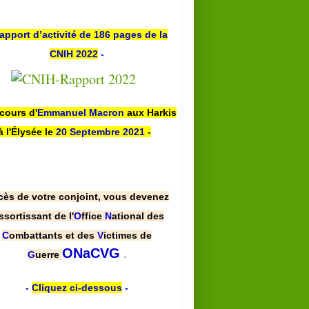
apport d’activité de 186 pages de la
CNIH 2022
-
scours d'
Emmanuel Macron
aux Harkis
à l'Élysée le
20 Septembre 2021
-
cès de votre conjoint, vous devenez
ssortissant de l'
O
ffice
N
ational des
C
ombattants et des
V
ictimes de
.
ONaCVG
G
uerre
-
Cliquez ci-dessous
-