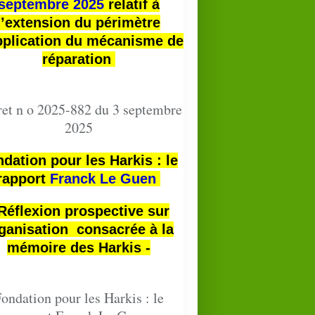
septembre 2025
relatif à
l’extension du périmètre
pplication du mécanisme de
réparation
et n o 2025-882 du 3 septembre
2025
dation pour les Harkis : le
rapport
Franck Le Guen
 Réflexion prospective sur
ganisation consacrée à la
mémoire des Harkis -
ondation pour les Harkis : le