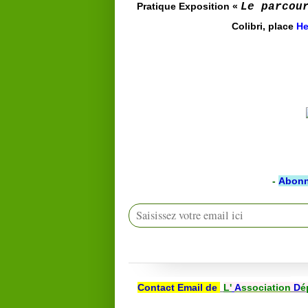
Pratique
Exposition «
Le parcou
Colibri, place
He
-
Abonn
Contact Email de
L'
A
ssociation
D
é