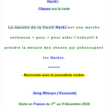
Harki
.
Cliquez
sur la carte
La marche de la fierté
Harki
est une marche
vertueuse « pour » pour aider l’exécutif à
prendre la mesure des choses qui préoccupent
les
Harkis
.
*******
-
Rencontre avec le journaliste coréen
-
Song Mitsuyo ( Kousouté
)
er
Visite en
France
du 1
au 9 Décembre 2018