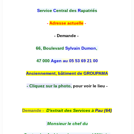
S
ervice
C
entral des
R
apatriés
-
Adresse actuelle
-
- Demande -
66, Boulevard
Sylvain Dumon
,
47 000
Agen
au 05 53 69 21 00
Anciennement, bâtiment de GROUPAMA
- Cliquez sur la photo,
pour voir le lieu -
Demande -
D'e
xtrait des Services à
Pau (64)
Monsieur le chef du