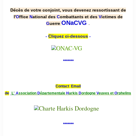
Décès de votre conjoint, vous devenez ressortissant de
l'
O
ffice
N
ational des
C
ombattants et des
V
ictimes de
.
ONaCVG
G
uerre
-
Cliquez ci-dessous
-
*******
Contact Email
de
L'
A
ssociation
D
épartementale
H
arkis
D
ordogne
V
euves et
O
rphelins
*******