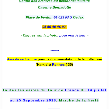
Centre des Archives du personnel Militaire
Caserne Bernadotte
Place de Verdun
64 023 PAU
Cedex.
05 59 40 46 92
-
Cliquez sur la photo
,
pour voir le lieu
-
*******
Avis de recherche
pour la documentation de la collection
'Harkis' à
Rennes
( 35)
Toutes les cartes du
Tour de
France
du
14 juillet
au 25 Septembre 2019
, Marche de la fierté