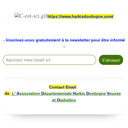
https://www.harkisdordogne.com/
-
Inscrivez-vous gratuitement à la newsletter pour être informé
-
Contact Email
de
L'
A
ssociation
D
épartementale
H
arkis
D
ordogne
V
euves
et
O
rphelin
s