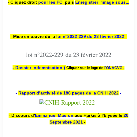
- Cliquez droit
pour les PC
,
puis
Enregistrer l'image sous...
- Mise en œuvre de la
loi n
°2022-229
du 23 février 2022 -
loi n°2022-229 du 23 février 2022
- Dossier Indemnisation )
Cliquez sur le logo de
l'ONACVG -
-
Rapport d’activité de 186 pages de la CNIH 2022
-
- Discours d'
Emmanuel Macron
aux Harkis à l'Élysée le
20
Septembre 2021
-