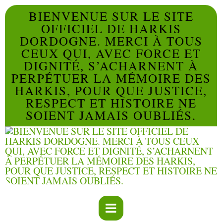
BIENVENUE SUR LE SITE
OFFICIEL DE HARKIS
DORDOGNE. MERCI À TOUS
CEUX QUI, AVEC FORCE ET
DIGNITÉ, S’ACHARNENT À
PERPÉTUER LA MÉMOIRE DES
HARKIS, POUR QUE JUSTICE,
RESPECT ET HISTOIRE NE
SOIENT JAMAIS OUBLIÉS.