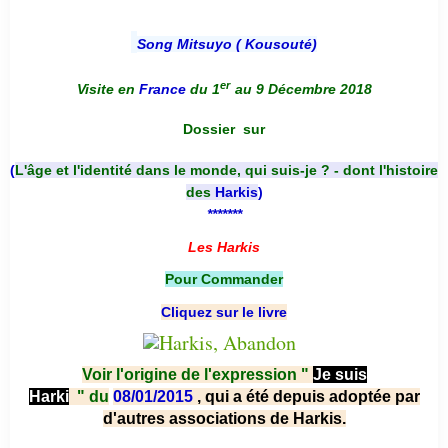
Song Mitsuyo ( Kousouté
)
er
Visite en
France
du 1
au 9 Décembre 2018
Dossier
sur
(
L'âge et l'identité dans le monde, qui suis-je ? - dont l'histoire
des
Harkis
)
*******
Les Harkis
Pour Commander
Cliquez sur le livre
Voir l'origine de l'expression "
Je suis
Harki
"
du
08/01/2015
, qui a été depuis adoptée par
d'autres associations de Harkis.