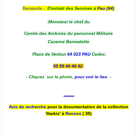
Demande -
D'e
xtrait des Services à
Pau (64)
Monsieur le chef du
Centre des Archives du personnel Militaire
Caserne Bernadotte
Place de Verdun
64 023 PAU
Cedex.
05 59 40 46 92
-
Cliquez sur la photo
,
pour voir le lieu
-
*******
Avis de recherche
pour la documentation de la collection
'Harkis' à
Rennes
( 35)