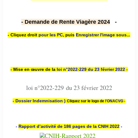
- Demande de Rente Viagère 2024
-
- Cliquez droit
pour les PC
,
puis
Enregistrer l'image sous...
- Mise en œuvre de la
loi n
°2022-229
du 23 février 2022 -
loi n°2022-229 du 23 février 2022
- Dossier Indemnisation )
Cliquez sur le logo de
l'ONACVG -
-
Rapport d’activité de 186 pages de la CNIH 2022
-