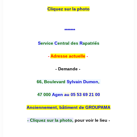
Cliquez sur la photo
*******
S
ervice
C
entral des
R
apatriés
-
Adresse actuelle
-
- Demande -
66, Boulevard
Sylvain Dumon
,
47 000
Agen
au 05 53 69 21 00
Anciennement, bâtiment de GROUPAMA
- Cliquez sur la photo,
pour voir le lieu -