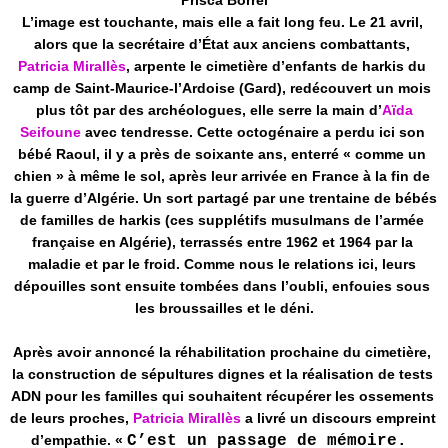
Prisca Borrel
L’image est touchante, mais elle a fait long feu. Le 21 avril, 
alors que la secrétaire d’État aux anciens combattants, 
Patricia Mirallès
, arpente le cimetière d’enfants de harkis du 
camp de Saint-Maurice-l’Ardoise (Gard), redécouvert un mois 
plus tôt par des archéologues, elle serre la main d’
Aïda
Seifoune
 avec tendresse. Cette octogénaire a perdu ici son 
bébé Raoul, il y a près de soixante ans, enterré « comme un 
chien » à même le sol, après leur arrivée en France à la fin de 
la guerre d’Algérie. Un sort partagé par une trentaine de bébés 
de familles de harkis (ces supplétifs musulmans de l’armée 
française en Algérie), terrassés entre 1962 et 1964 par la 
maladie et par le froid. Comme nous le relations ici, leurs 
dépouilles sont ensuite tombées dans l’oubli, enfouies sous 
les broussailles et le déni.
Après avoir annoncé la réhabilitation prochaine du cimetière, 
la construction de sépultures dignes et la réalisation de tests 
ADN pour les familles qui souhaitent récupérer les ossements 
de leurs proches, 
Patricia Mirallès
 a livré un discours empreint 
d’empathie. « 
C’est un passage de mémoire. 