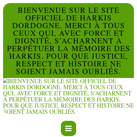
BIENVENUE SUR LE SITE
OFFICIEL DE HARKIS
DORDOGNE. MERCI À TOUS
CEUX QUI, AVEC FORCE ET
DIGNITÉ, S’ACHARNENT À
PERPÉTUER LA MÉMOIRE DES
HARKIS, POUR QUE JUSTICE,
RESPECT ET HISTOIRE NE
SOIENT JAMAIS OUBLIÉS.