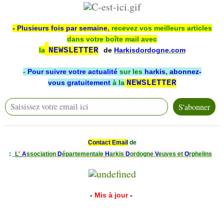
-
Plusieurs fois par semaine
, recevez vos meilleurs articles
dans votre boîte mail avec
la
NEWSLETTER
de
Harkisdordogne.com
-
Pour suivre votre actualité
sur les
harkis
,
abonnez-
vous
gratuitement
à la
NEWSLETTER
Contact Email
de
:
L'
A
ssociation
D
épartementale
H
arkis
D
ordogne
V
euves et
O
rphelins
-
Mis à jour
-