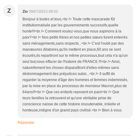
Z
Zio
09/07/2023 09:52
Bonjour à toutes et tous,<br /> Toute cette mascarade fût
institutionnalisée par les gouvernements successifs,quelle
honte!!!<br /> Comment voulez-vous,que nous aspirions à la
paix?<br /> Nos petits frères et nos petites sœurs furent enterrés
sans ménagements,sans respects...<br /> C'est l'oubli par des
manœuvres dilatoires,qu'ils mettent en place,60 ans se sont
écoulés,ils repartiront sur le même processus,tout cela n'a qu'un
seul but,nous effacer de l'histoire de FRANCE !!!<br /> Ainsi,
naturellement les choses disparaîtront d'elles-mêmes sans
dédommagement des préjudices subis...<br /> Il suffit de
regarder la moyenne d'âge des hommes et femmes indemnisés,
par la mise en place du processus de monsieur Macron,plus de
64ans!!!<br /> Que ces enfants reposent en paix!<br /> Que
leurs familles la retrouvent et qu'une véritable prise de
conscience naisse de cette histoire insoutenable, irréelle et
honteuse,indigne d'un grand pays civilisé.<br /> Bien à vous.
Répondre