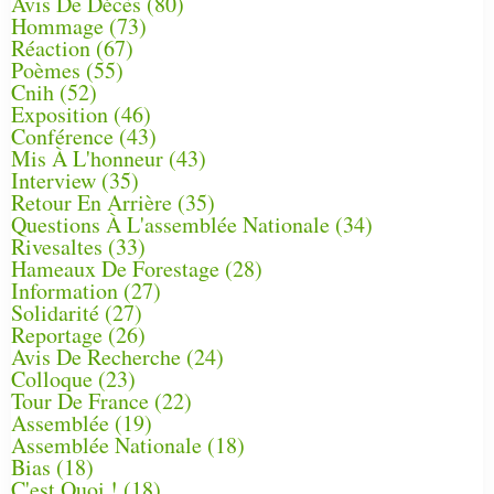
Avis De Décès
(80)
Hommage
(73)
Réaction
(67)
Poèmes
(55)
Cnih
(52)
Exposition
(46)
Conférence
(43)
Mis À L'honneur
(43)
Interview
(35)
Retour En Arrière
(35)
Questions À L'assemblée Nationale
(34)
Rivesaltes
(33)
Hameaux De Forestage
(28)
Information
(27)
Solidarité
(27)
Reportage
(26)
Avis De Recherche
(24)
Colloque
(23)
Tour De France
(22)
Assemblée
(19)
Assemblée Nationale
(18)
Bias
(18)
C'est Quoi !
(18)