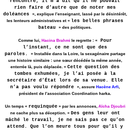
rencontré, il m’a dit qu’il ne pouvait
rien faire d’autre que de noter mes
doléances
», explique l’enseignant, lassé par le désintérêt,
les lenteurs administratives et «
les belles phrases
bateau
» des politiques.
Comme lui,
Hacina Brahmi
le regrette : «
Pour
l’instant, ce ne sont que des
paroles.
» Installée dans la Loire, la sexagénaire partage
une histoire similaire : une sœur décédée la même année,
enterrée là, puis déplacée. «
Cette question des
tombes exhumées, je l’ai posée à la
secrétaire d’État lors de sa venue. Elle
n’a pas voulu répondre
», assure
Hacène Arfi
,
président de l’association Coordination harka.
Un temps «
requinquée
» par les annonces,
Aïcha Djoubri
ne cache plus sa déception. «
Des gens leur ont
mâché le travail, je ne sais pas ce qu’on
attend. Que l’on meure tous pour qu’il y