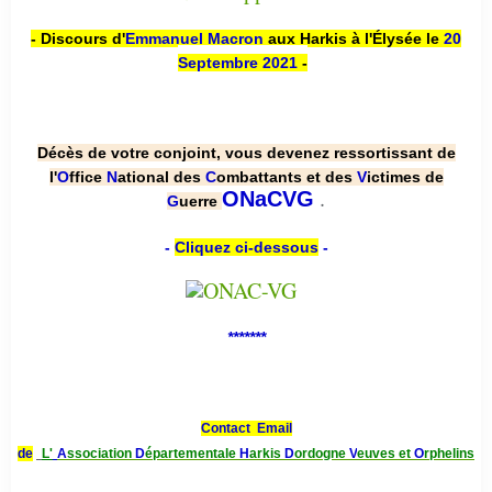
- Discours d'
Emmanuel Macron
aux Harkis à l'Élysée le
20
Septembre 2021
-
Décès de votre conjoint, vous devenez ressortissant de
l'
O
ffice
N
ational des
C
ombattants et des
V
ictimes de
.
ONaCVG
G
uerre
-
Cliquez ci-dessous
-
*******
Contact Email
de
L'
A
ssociation
D
épartementale
H
arkis
D
ordogne
V
euves et
O
rphelins