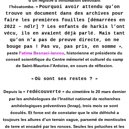
d’un registre d’inhumation dévoilant
l’hécatombe. «
Pourquoi avoir attendu qu’on
trouve un document dans des archives pour
faire les premières fouilles [démarrées en
2022 – ndlr] ? Les enfants de harkis l’ont
vécu, ils en avaient déjà parlé. Mais tant
qu’on n’a pas de preuve directe, on ne
bouge pas ! Pas vu, pas pris, en somme
»,
peste
Fatima Besnaci-Iancou
, historienne et présidente du
conseil scientifique du Centre mémoriel et culturel du camp
de Saint-Maurice-l’Ardoise, en cours de réflexion.
«
Où sont ses restes ?
»
Depuis la «
redécouverte
» du cimetière le 20 mars dernier
par les archéologues de l’Institut national de recherches
archéologiques préventives (Inrap), trois mois se sont
écoulés. Et force est de constater que le site défriché a
toujours les allures d’un terrain vague, parsemé de monticules
de terre et encadré par les ronces. Seules les peluches et les