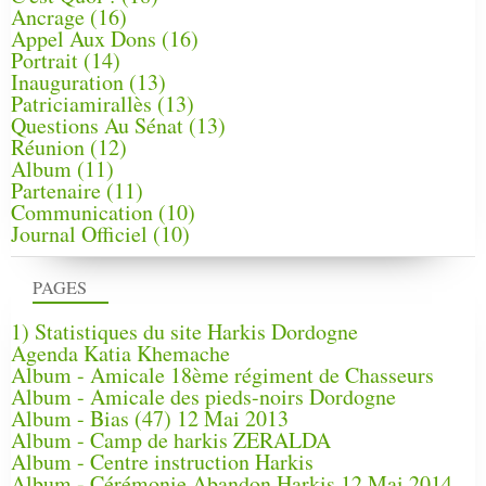
Ancrage
(16)
Appel Aux Dons
(16)
Portrait
(14)
Inauguration
(13)
Patriciamirallès
(13)
Questions Au Sénat
(13)
Réunion
(12)
Album
(11)
Partenaire
(11)
Communication
(10)
Journal Officiel
(10)
PAGES
1) Statistiques du site Harkis Dordogne
Agenda Katia Khemache
Album - Amicale 18ème régiment de Chasseurs
Album - Amicale des pieds-noirs Dordogne
Album - Bias (47) 12 Mai 2013
Album - Camp de harkis ZERALDA
Album - Centre instruction Harkis
Album - Cérémonie Abandon Harkis 12 Mai 2014