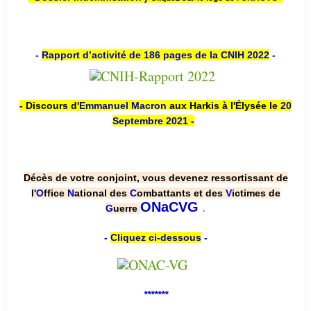
-
Rapport d’activité de 186 pages de la CNIH 2022
-
- Discours d'
Emmanuel Macron
aux Harkis à l'Élysée le
20
Septembre 2021
-
Décès de votre conjoint, vous devenez ressortissant de
l'
O
ffice
N
ational des
C
ombattants et des
V
ictimes de
.
ONaCVG
G
uerre
-
Cliquez ci-dessous
-
*******