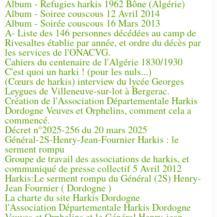
Album - Refugies harkis 1962 Bône (Algérie)
Album - Soiree couscous 12 Avril 2014
Album - Soirée couscous 16 Mars 2013
A- Liste des 146 personnes décédées au camp de
Rivesaltes établie par année, et ordre du décès par
les services de l'ONACVG.
Cahiers du centenaire de l'Algérie 1830/1930
C'est quoi un harki ! (pour les nuls...)
(Cœurs de harkis) interview du lycée Georges
Leygues de Villeneuve-sur-lot à Bergerac.
Création de l'Association Départementale Harkis
Dordogne Veuves et Orphelins, comment cela a
commencé.
Décret n°2025-256 du 20 mars 2025
Général-2S-Henry-Jean-Fournier Harkis : le
serment rompu
Groupe de travail des associations de harkis, et
communiqué de presse collectif 5 Avril 2012
Harkis:Le serment rompu du Général (2S) Henry-
Jean Fournier ( Dordogne )
La charte du site Harkis Dordogne
l'Association Départementale Harkis Dordogne
Veuves et Orphelins et le Général Henry-jean