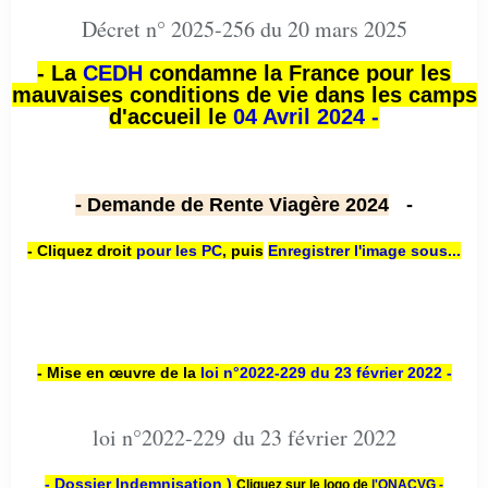
Décret n° 2025-256 du 20 mars 2025
- La
CEDH
condamne la France pour les
mauvaises conditions de vie dans les camps
d'accueil le
04 Avril 2024 -
- Demande de Rente Viagère 2024
-
- Cliquez droit
pour les PC
,
puis
Enregistrer l'image sous...
- Mise en œuvre de la
loi n
°2022-229
du 23 février 2022 -
loi n°2022-229 du 23 février 2022
- Dossier Indemnisation )
Cliquez sur le logo de
l'ONACVG -