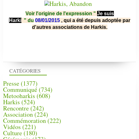
Voir l'origine de l'expression "
Je suis
Harki
"
du
08/01/2015
, qui a été depuis adoptée par
d'autres associations de Harkis.
CATÉGORIES
Presse
(1377)
Communiqué
(734)
Metooharkis
(608)
Harkis
(524)
Rencontre
(242)
Association
(224)
Commémoration
(222)
Vidéos
(221)
Culture
(180)