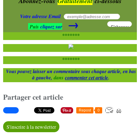
Abonnez-vous
Gratuitement
ci-dessous
Votre adresse Email
→
Puis
cliquez sur
*******
*******
Vous pouvez laisser un commentaire sous chaque article, en bas
à gauche,
dans
commenter cet article
.
Partager cet article
Repost
0
S'inscrire à la newsletter