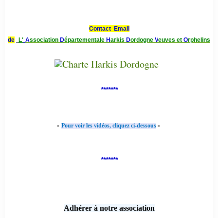
Contact Email
de
L'
A
ssociation
D
épartementale
H
arkis
D
ordogne
V
euves et
O
rphelins
*******
-
-
Pour voir les vidéos, cliquez ci-dessous
*******
Adhérer à notre association