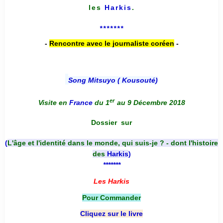
les
Harkis
.
*******
-
Rencontre avec le journaliste coréen
-
Song Mitsuyo ( Kousouté
)
er
Visite en
France
du 1
au 9 Décembre 2018
Dossier
sur
(
L'âge et l'identité dans le monde, qui suis-je ? - dont l'histoire
des
Harkis
)
*******
Les Harkis
Pour Commander
Cliquez sur le livre