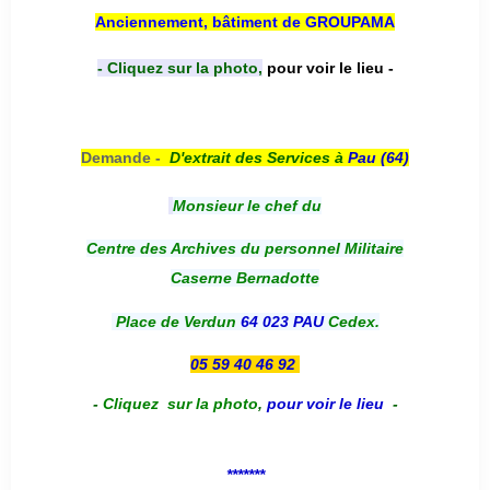
Anciennement, bâtiment de GROUPAMA
- Cliquez sur la photo,
pour voir le lieu -
Demande -
D'e
xtrait des Services à
Pau (64)
Monsieur le chef du
Centre des Archives du personnel Militaire
Caserne Bernadotte
Place de Verdun
64 023 PAU
Cedex.
05 59 40 46 92
-
Cliquez sur la photo
,
pour voir le lieu
-
*******