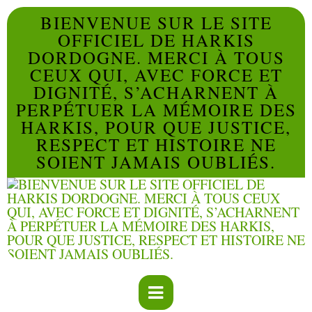
BIENVENUE SUR LE SITE
OFFICIEL DE HARKIS
DORDOGNE. MERCI À TOUS
CEUX QUI, AVEC FORCE ET
DIGNITÉ, S’ACHARNENT À
PERPÉTUER LA MÉMOIRE DES
HARKIS, POUR QUE JUSTICE,
RESPECT ET HISTOIRE NE
SOIENT JAMAIS OUBLIÉS.