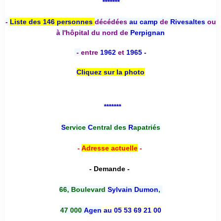
*******
-
Liste des 146 personnes
décédées
au camp
de
Rivesaltes
ou
à l'hôpital du nord de
Perpignan
-
entre
1962
et
1965 -
Cliquez sur la photo
*******
S
ervice
C
entral des
R
apatriés
-
Adresse actuelle
-
- Demande -
66, Boulevard
Sylvain Dumon
,
47 000
Agen
au 05 53 69 21 00