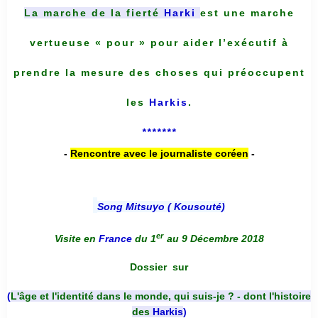
La marche de la fierté
Harki
est une marche
vertueuse « pour » pour aider l’exécutif à
prendre la mesure des choses qui préoccupent
les
Harkis
.
*******
-
Rencontre avec le journaliste coréen
-
Song Mitsuyo ( Kousouté
)
er
Visite en
France
du 1
au 9 Décembre 2018
Dossier
sur
(
L'âge et l'identité dans le monde, qui suis-je ? - dont l'histoire
des
Harkis
)