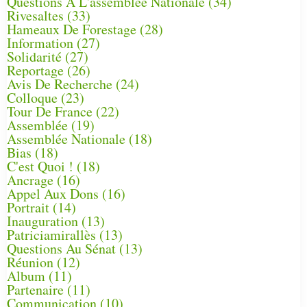
Questions À L'assemblée Nationale
(34)
Rivesaltes
(33)
Hameaux De Forestage
(28)
Information
(27)
Solidarité
(27)
Reportage
(26)
Avis De Recherche
(24)
Colloque
(23)
Tour De France
(22)
Assemblée
(19)
Assemblée Nationale
(18)
Bias
(18)
C'est Quoi !
(18)
Ancrage
(16)
Appel Aux Dons
(16)
Portrait
(14)
Inauguration
(13)
Patriciamirallès
(13)
Questions Au Sénat
(13)
Réunion
(12)
Album
(11)
Partenaire
(11)
Communication
(10)