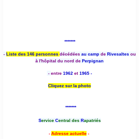
*******
-
Liste des 146 personnes
décédées
au camp
de
Rivesaltes
ou
à l'hôpital du nord de
Perpignan
-
entre
1962
et
1965 -
Cliquez sur la photo
*******
S
ervice
C
entral des
R
apatriés
-
Adresse actuelle
-