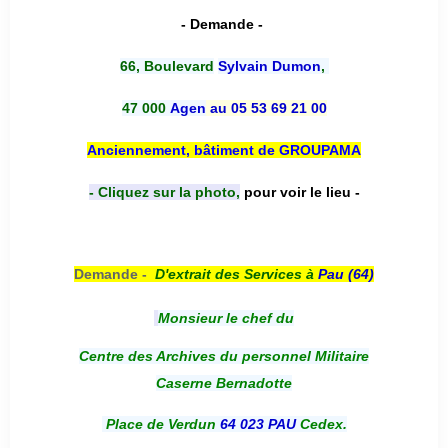
- Demande -
66, Boulevard
Sylvain Dumon
,
47 000
Agen
au 05 53 69 21 00
Anciennement, bâtiment de GROUPAMA
- Cliquez sur la photo,
pour voir le lieu -
Demande -
D'e
xtrait des Services à
Pau (64)
Monsieur le chef du
Centre des Archives du personnel Militaire
Caserne Bernadotte
Place de Verdun
64 023 PAU
Cedex.