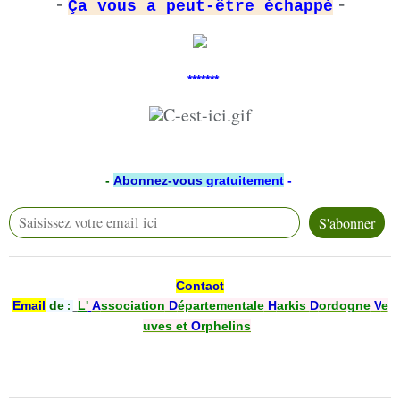
-
-
Ça vous a peut-être échappé
*******
-
Abonnez-vous
gratuitement
-
Contact
Email
de
L'
A
ssociation
D
épartementale
H
arkis
D
ordogne
V
e
:
uves et
O
rphelins