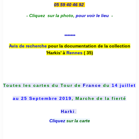
05 59 40 46 92
-
Cliquez sur la photo
,
pour voir le lieu
-
*******
Avis de recherche
pour la documentation de la collection
'Harkis' à
Rennes
( 35)
Toutes les cartes du
Tour de
France
du
14 juillet
au 25 Septembre 2019
, Marche de la fierté
Harki
.
Cliquez
sur la carte