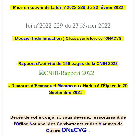
- Mise en œuvre de la
loi n
°2022-229
du 23 février 2022 -
loi n°2022-229 du 23 février 2022
- Dossier Indemnisation )
Cliquez sur le logo de
l'ONACVG -
-
Rapport d’activité de 186 pages de la CNIH 2022
-
- Discours d'
Emmanuel Macron
aux Harkis à l'Élysée le
20
Septembre 2021
-
Décès de votre conjoint, vous devenez ressortissant de
l'
O
ffice
N
ational des
C
ombattants et des
V
ictimes de
.
ONaCVG
G
uerre