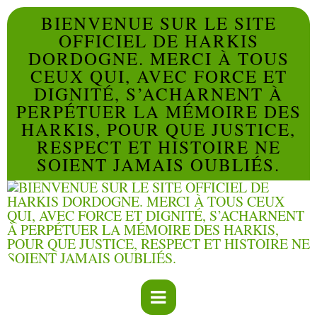
BIENVENUE SUR LE SITE
OFFICIEL DE HARKIS
DORDOGNE. MERCI À TOUS
CEUX QUI, AVEC FORCE ET
DIGNITÉ, S’ACHARNENT À
PERPÉTUER LA MÉMOIRE DES
HARKIS, POUR QUE JUSTICE,
RESPECT ET HISTOIRE NE
SOIENT JAMAIS OUBLIÉS.