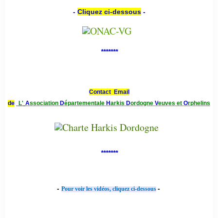
-
Cliquez ci-dessous
-
*******
Contact Email
de
L'
A
ssociation
D
épartementale
H
arkis
D
ordogne
V
euves et
O
rphelins
*******
-
-
Pour voir les vidéos, cliquez ci-dessous