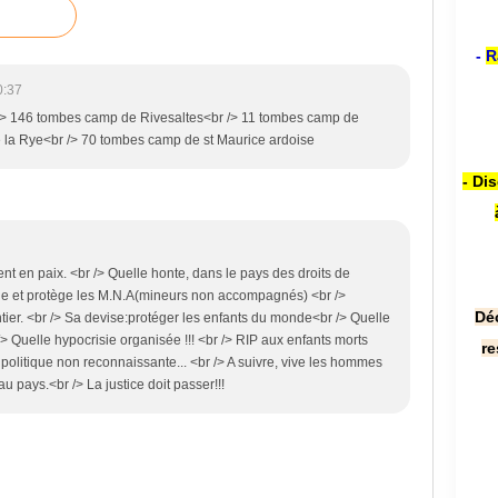
-
R
0:37
 /> 146 tombes camp de Rivesaltes<br /> 11 tombes camp de
e la Rye<br /> 70 tombes camp de st Maurice ardoise
- Di
ent en paix. <br /> Quelle honte, dans le pays des droits de
lle et protège les M.N.A(mineurs non accompagnés) <br />
Dé
ier. <br /> Sa devise:protéger les enfants du monde<br /> Quelle
> Quelle hypocrisie organisée !!! <br /> RIP aux enfants morts
re
itique non reconnaissante... <br /> A suivre, vive les hommes
u pays.<br /> La justice doit passer!!!