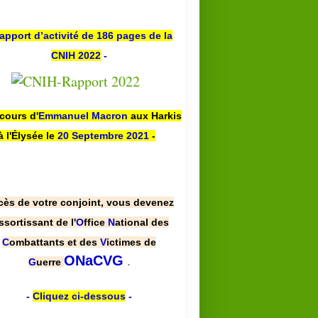
apport d’activité de 186 pages de la
CNIH 2022
-
scours d'
Emmanuel Macron
aux Harkis
à l'Élysée le
20 Septembre 2021
-
cès de votre conjoint, vous devenez
ssortissant de l'
O
ffice
N
ational des
C
ombattants et des
V
ictimes de
.
ONaCVG
G
uerre
-
Cliquez ci-dessous
-