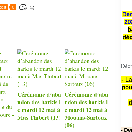
post
0
Déc
20
b
déc
Décr
- L
pou
Cérémonie d’aba
Cérémonie d’aba
ndon des harkis l
ndon des harkis l
d
e mardi 12 mai à
e mardi 12 mai à
Mas Thibert (13)
Mouans-Sartoux
(06)
- De