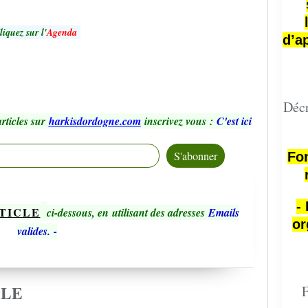
liquez sur l'
Agenda
d’a
Décr
rticles sur
harkisdordogne.com
inscrivez vous
:
C'est ici
Fon
-
TICLE
ci-dessous, en utilisant des adresses
Emails
or
valides.
-
CLE
F