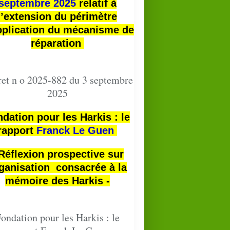
septembre 2025
relatif à
l’extension du périmètre
pplication du mécanisme de
réparation
et n o 2025-882 du 3 septembre
2025
dation pour les Harkis : le
rapport
Franck Le Guen
 Réflexion prospective sur
ganisation consacrée à la
mémoire des Harkis -
ondation pour les Harkis : le