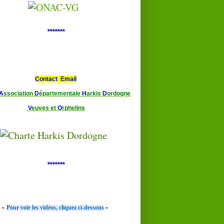
*******
Contact Email
A
ssociation
D
épartementale
H
arkis
D
ordogne
V
euves et
O
rphelins
*******
-
-
Pour voir les vidéos, cliquez ci-dessous