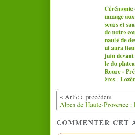
Cérémonie 
mmage aux 
seurs et sa
de notre c
nauté de de
ui aura lieu
juin devant 
le du plate
Roure - Pr
ères - Lozèr
COMMENTER CET 