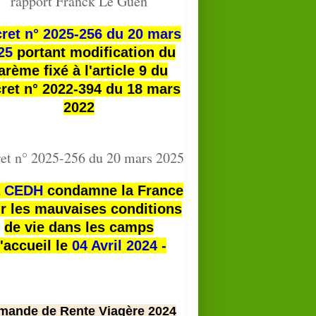
rapport Franck Le Guen
ret n° 2025-256 du 20 mars
25
portant modification du
arème fixé à l'article 9 du
ret n° 2022-394 du 18 mars
2022
et n° 2025-256 du 20 mars 2025
a
CEDH
condamne la France
r les mauvaises conditions
de vie dans les camps
'accueil le
04 Avril 2024 -
mande de Rente Viagère 2024