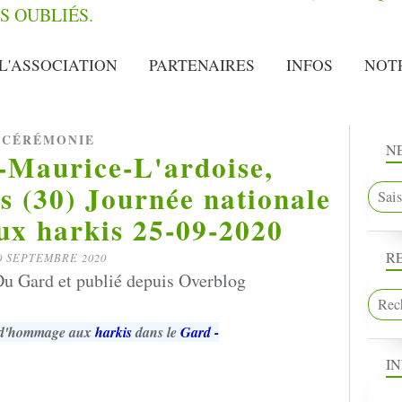
L'ASSOCIATION
PARTENAIRES
INFOS
NOT
CÉRÉMONIE
N
-Maurice-L'ardoise,
 (30) Journée nationale
x harkis 25-09-2020
R
0 SEPTEMBRE 2020
u Gard et publié depuis Overblog
e d'hommage aux
harkis
dans le
Gard -
I