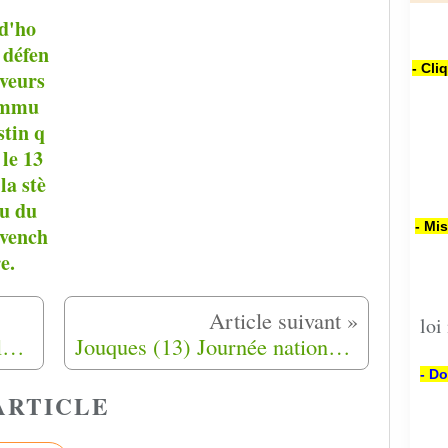
d'ho
défen
- Cli
uveurs
ommu
stin q
 le 13
la stè
au du
- Mi
évench
e.
loi
Alpes de Haute-Provence : le combat sans relâche des fils d’Harkis toujours en quête de reconnaissance
Jouques (13) Journée nationale d'hommage aux harkis 25-09-2020
- Do
ARTICLE