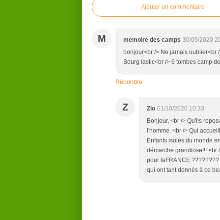
Ajouter un commentaire
M
memoire des camps
30/09/2020 2
bonjour<br /> Ne jamais oublier<br
Bourg lastic<br /> 6 tombes camp d
Répondre
Z
Zio
01/10/2020 10:33
Bonjour, <br /> Qu'ils repos
l'homme. <br /> Qui accuei
Enfants isolés du monde ent
démarche grandiose!!! <br /
pour laFRANCE ???????? pol
qui ont tant donnés à ce bea