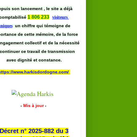
puis son lancement , le site a déjà
1 806 233
comptabilisé
visiteurs
un chiffre qui témoigne de
uniques
portance de cette mémoire, de la force
engagement collectif et de la nécessité
continuer ce travail de transmission
avec dignité et constance.
https://www.harkisdordogne.com/
-
Mis à jour
-
Décret n° 2025-882 du 3