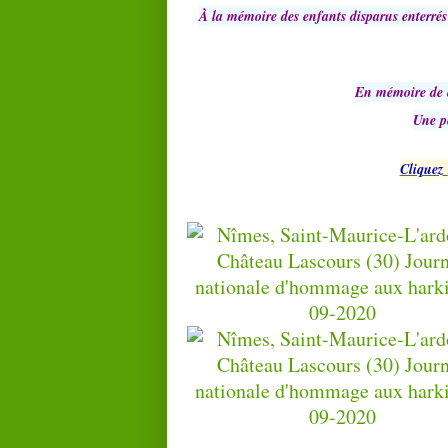
À la mémoire des enfants disparus enterrés
En mémoire de c
Une p
Cliquez