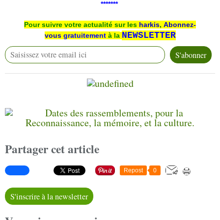
*******
Pour suivre votre actualité sur les
harkis
,
Abonnez-
NEWSLETTER
vous
gratuitement
à la
Partager cet article
Repost
0
S'inscrire à la newsletter