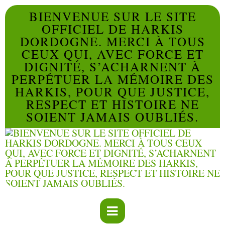
BIENVENUE SUR LE SITE
OFFICIEL DE HARKIS
DORDOGNE. MERCI À TOUS
CEUX QUI, AVEC FORCE ET
DIGNITÉ, S’ACHARNENT À
PERPÉTUER LA MÉMOIRE DES
HARKIS, POUR QUE JUSTICE,
RESPECT ET HISTOIRE NE
SOIENT JAMAIS OUBLIÉS.