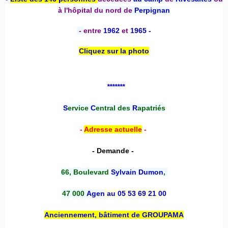
à l'hôpital du nord de
Perpignan
-
entre
1962
et
1965 -
Cliquez sur la photo
*******
S
ervice
C
entral des
R
apatriés
-
Adresse actuelle
-
- Demande -
66, Boulevard
Sylvain Dumon
,
47 000
Agen
au 05 53 69 21 00
Anciennement, bâtiment de GROUPAMA