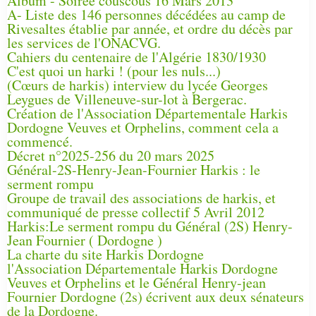
Album - Soirée couscous 16 Mars 2013
A- Liste des 146 personnes décédées au camp de
Rivesaltes établie par année, et ordre du décès par
les services de l'ONACVG.
Cahiers du centenaire de l'Algérie 1830/1930
C'est quoi un harki ! (pour les nuls...)
(Cœurs de harkis) interview du lycée Georges
Leygues de Villeneuve-sur-lot à Bergerac.
Création de l'Association Départementale Harkis
Dordogne Veuves et Orphelins, comment cela a
commencé.
Décret n°2025-256 du 20 mars 2025
Général-2S-Henry-Jean-Fournier Harkis : le
serment rompu
Groupe de travail des associations de harkis, et
communiqué de presse collectif 5 Avril 2012
Harkis:Le serment rompu du Général (2S) Henry-
Jean Fournier ( Dordogne )
La charte du site Harkis Dordogne
l'Association Départementale Harkis Dordogne
Veuves et Orphelins et le Général Henry-jean
Fournier Dordogne (2s) écrivent aux deux sénateurs
de la Dordogne.