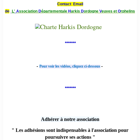
Contact Email
de
L'
A
ssociation
D
épartementale
H
arkis
D
ordogne
V
euves et
O
rphelins
*******
-
-
Pour voir les vidéos, cliquez ci-dessous
*******
Adhérer à notre association
" Les adhésions sont indispensables à l'association pour
poursuivre ses actions "