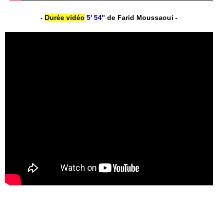
-
Durée vidéo
5' 54"
de Farid Moussaoui -