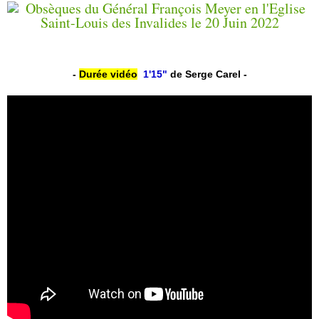
-
Durée vidéo
1'15"
de Serge Carel -