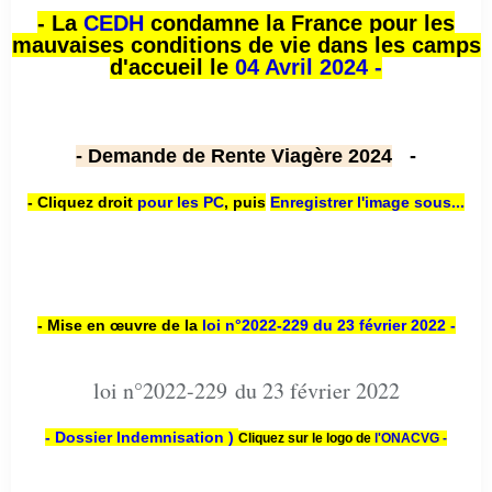
- La
CEDH
condamne la France pour les
mauvaises conditions de vie dans les camps
d'accueil le
04 Avril 2024 -
- Demande de Rente Viagère 2024
-
- Cliquez droit
pour les PC
,
puis
Enregistrer l'image sous...
- Mise en œuvre de la
loi n
°2022-229
du 23 février 2022 -
loi n°2022-229 du 23 février 2022
- Dossier Indemnisation )
Cliquez sur le logo de
l'ONACVG -