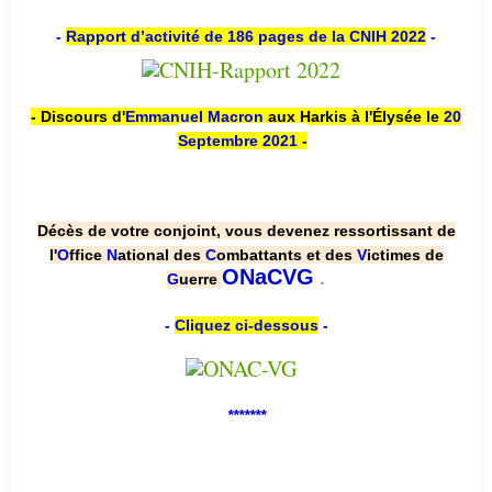
-
Rapport d’activité de 186 pages de la CNIH 2022
-
- Discours d'
Emmanuel Macron
aux Harkis à l'Élysée le
20
Septembre 2021
-
Décès de votre conjoint, vous devenez ressortissant de
l'
O
ffice
N
ational des
C
ombattants et des
V
ictimes de
.
ONaCVG
G
uerre
-
Cliquez ci-dessous
-
*******