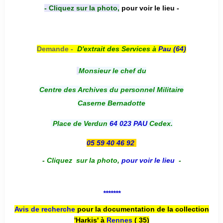
- Cliquez sur la photo,
pour voir le lieu -
Demande -
D'e
xtrait des Services à
Pau (64)
Monsieur le chef du
Centre des Archives du personnel Militaire
Caserne Bernadotte
Place de Verdun
64 023 PAU
Cedex.
05 59 40 46 92
-
Cliquez sur la photo
,
pour voir le lieu
-
*******
Avis de recherche
pour la documentation de la collection
'Harkis' à
Rennes
( 35)