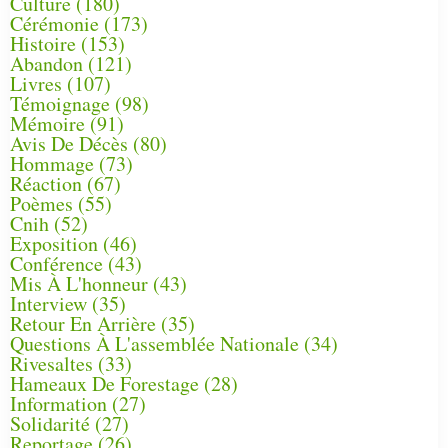
Culture
(180)
Cérémonie
(173)
Histoire
(153)
Abandon
(121)
Livres
(107)
Témoignage
(98)
Mémoire
(91)
Avis De Décès
(80)
Hommage
(73)
Réaction
(67)
Poèmes
(55)
Cnih
(52)
Exposition
(46)
Conférence
(43)
Mis À L'honneur
(43)
Interview
(35)
Retour En Arrière
(35)
Questions À L'assemblée Nationale
(34)
Rivesaltes
(33)
Hameaux De Forestage
(28)
Information
(27)
Solidarité
(27)
Reportage
(26)