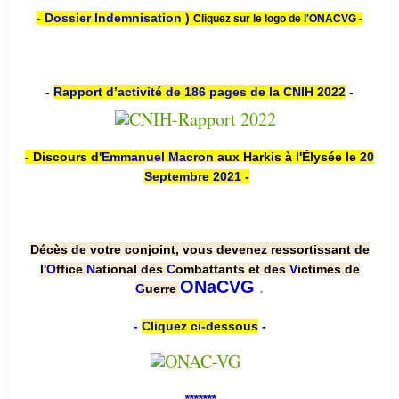
- Dossier Indemnisation )
Cliquez sur le logo de
l'ONACVG -
-
Rapport d’activité de 186 pages de la CNIH 2022
-
- Discours d'
Emmanuel Macron
aux Harkis à l'Élysée le
20
Septembre 2021
-
Décès de votre conjoint, vous devenez ressortissant de
l'
O
ffice
N
ational des
C
ombattants et des
V
ictimes de
.
ONaCVG
G
uerre
-
Cliquez ci-dessous
-
*******