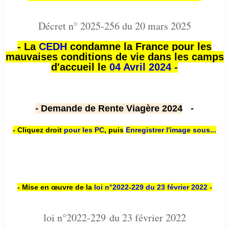
Décret n° 2025-256 du 20 mars 2025
- La
CEDH
condamne la France pour les
mauvaises conditions de vie dans les camps
d'accueil le
04 Avril 2024 -
- Demande de Rente Viagère 2024
-
- Cliquez droit
pour les PC
,
puis
Enregistrer l'image sous...
- Mise en œuvre de la
loi n
°2022-229
du 23 février 2022 -
loi n°2022-229 du 23 février 2022