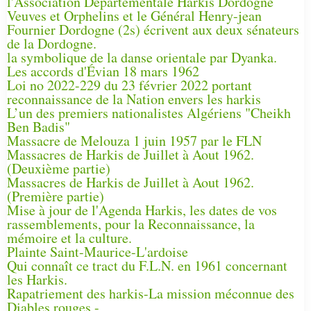
l'Association Départementale Harkis Dordogne
Veuves et Orphelins et le Général Henry-jean
Fournier Dordogne (2s) écrivent aux deux sénateurs
de la Dordogne.
la symbolique de la danse orientale par Dyanka.
Les accords d'Évian 18 mars 1962
Loi no 2022-229 du 23 février 2022 portant
reconnaissance de la Nation envers les harkis
L’un des premiers nationalistes Algériens "Cheikh
Ben Badis"
Massacre de Melouza 1 juin 1957 par le FLN
Massacres de Harkis de Juillet à Aout 1962.
(Deuxième partie)
Massacres de Harkis de Juillet à Aout 1962.
(Première partie)
Mise à jour de l'Agenda Harkis, les dates de vos
rassemblements, pour la Reconnaissance, la
mémoire et la culture.
Plainte Saint-Maurice-L'ardoise
Qui connaît ce tract du F.L.N. en 1961 concernant
les Harkis.
Rapatriement des harkis-La mission méconnue des
Diables rouges -