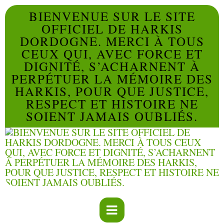
BIENVENUE SUR LE SITE
OFFICIEL DE HARKIS
DORDOGNE. MERCI À TOUS
CEUX QUI, AVEC FORCE ET
DIGNITÉ, S’ACHARNENT À
PERPÉTUER LA MÉMOIRE DES
HARKIS, POUR QUE JUSTICE,
RESPECT ET HISTOIRE NE
SOIENT JAMAIS OUBLIÉS.