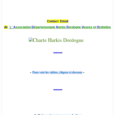
Contact Email
de
L'
A
ssociation
D
épartementale
H
arkis
D
ordogne
V
euves et
O
rphelins
*******
-
-
Pour voir les vidéos, cliquez ci-dessous
*******