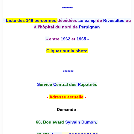
*******
-
Liste des 146 personnes
décédées
au camp
de
Rivesaltes
ou
à l'hôpital du nord de
Perpignan
-
entre
1962
et
1965 -
Cliquez sur la photo
*******
S
ervice
C
entral des
R
apatriés
-
Adresse actuelle
-
- Demande -
66, Boulevard
Sylvain Dumon
,