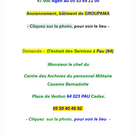
47 000
Agen
au 05 53 69 21 00
Anciennement, bâtiment de GROUPAMA
- Cliquez sur la photo,
pour voir le lieu -
Demande -
D'e
xtrait des Services à
Pau (64)
Monsieur le chef du
Centre des Archives du personnel Militaire
Caserne Bernadotte
Place de Verdun
64 023 PAU
Cedex.
05 59 40 46 92
-
Cliquez sur la photo
,
pour voir le lieu
-