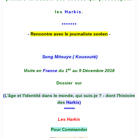
les
Harkis
.
*******
-
Rencontre avec le journaliste coréen
-
Song Mitsuyo ( Kousouté
)
er
Visite en
France
du 1
au 9 Décembre 2018
Dossier
sur
(
L'âge et l'identité dans le monde, qui suis-je ? - dont l'histoire
des
Harkis
)
*******
Les Harkis
Pour Commander