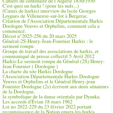
Cahiers du centenaire de l'Algérie 1830/1930
C'est quoi un harki ! (pour les nuls...)
(Cœurs de harkis) interview du lycée Georges
Leygues de Villeneuve-sur-lot à Bergerac.
Création de l'Association Départementale Harkis
Dordogne Veuves et Orphelins, comment cela a
commencé.
Décret n°2025-256 du 20 mars 2025
Général-2S-Henry-Jean-Fournier Harkis : le
serment rompu
Groupe de travail des associations de harkis, et
communiqué de presse collectif 5 Avril 2012
Harkis:Le serment rompu du Général (2S) Henry-
Jean Fournier ( Dordogne )
La charte du site Harkis Dordogne
l'Association Départementale Harkis Dordogne
Veuves et Orphelins et le Général Henry-jean
Fournier Dordogne (2s) écrivent aux deux sénateurs
de la Dordogne.
la symbolique de la danse orientale par Dyanka.
Les accords d'Évian 18 mars 1962
Loi no 2022-229 du 23 février 2022 portant
reconnaissance de la Nation envers les harkis