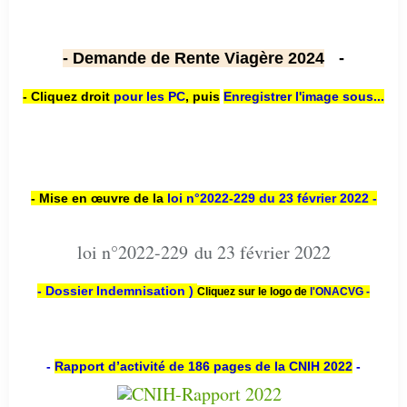
- Demande de Rente Viagère 2024
-
- Cliquez droit
pour les PC
,
puis
Enregistrer l'image sous...
- Mise en œuvre de la
loi n
°2022-229
du 23 février 2022 -
loi n°2022-229 du 23 février 2022
- Dossier Indemnisation )
Cliquez sur le logo de
l'ONACVG -
-
Rapport d’activité de 186 pages de la CNIH 2022
-