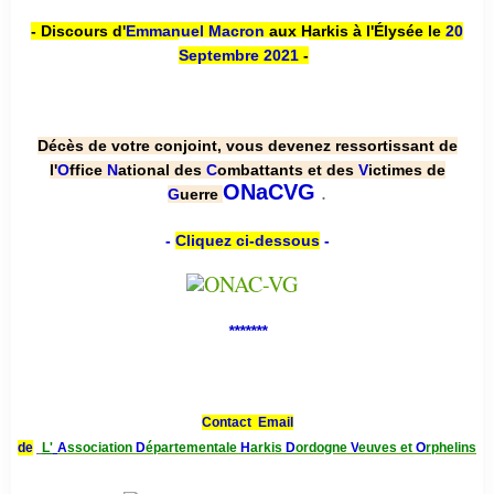
- Discours d'
Emmanuel Macron
aux Harkis à l'Élysée le
20
Septembre 2021
-
Décès de votre conjoint, vous devenez ressortissant de
l'
O
ffice
N
ational des
C
ombattants et des
V
ictimes de
.
ONaCVG
G
uerre
-
Cliquez ci-dessous
-
*******
Contact Email
de
L'
A
ssociation
D
épartementale
H
arkis
D
ordogne
V
euves et
O
rphelins