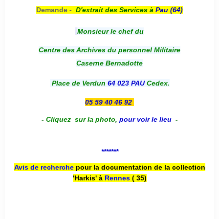
Demande -
D'e
xtrait des Services à
Pau (64)
Monsieur le chef du
Centre des Archives du personnel Militaire
Caserne Bernadotte
Place de Verdun
64 023 PAU
Cedex.
05 59 40 46 92
-
Cliquez sur la photo
,
pour voir le lieu
-
*******
Avis de recherche
pour la documentation de la collection
'Harkis' à
Rennes
( 35)