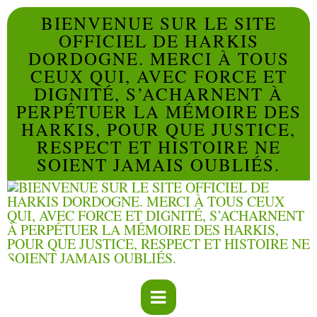
BIENVENUE SUR LE SITE
OFFICIEL DE HARKIS
DORDOGNE. MERCI À TOUS
CEUX QUI, AVEC FORCE ET
DIGNITÉ, S’ACHARNENT À
PERPÉTUER LA MÉMOIRE DES
HARKIS, POUR QUE JUSTICE,
RESPECT ET HISTOIRE NE
SOIENT JAMAIS OUBLIÉS.