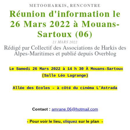
,
METOOHARKIS
RENCONTRE
Réunion d'information le
26 Mars 2022 à Mouans-
Sartoux (06)
21 MARS 2022
Rédigé par Collectif des Associations de Harkis des
Alpes-Maritimes et publié depuis Overblog
Le Samedi 26 Mars 2022 à 14 h 30 À Mouans-Sartoux
(Salle Léo Lagrange)
Allée des Ecoles – à côté du cinéma L’Astrada
Contact :
amrane.06@hotmail.com
- Pour voir le lieu,
cliquez
sur le plan -