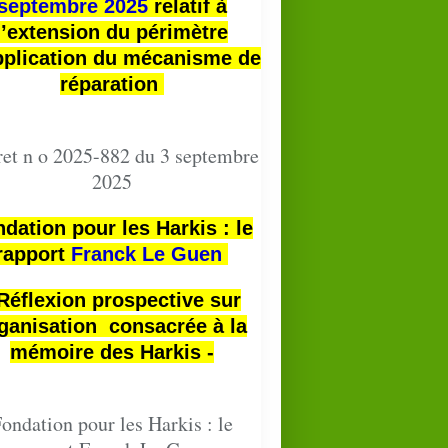
septembre 2025
relatif à
l’extension du périmètre
pplication du mécanisme de
réparation
et n o 2025-882 du 3 septembre
2025
dation pour les Harkis : le
rapport
Franck Le Guen
 Réflexion prospective sur
ganisation consacrée à la
mémoire des Harkis -
ondation pour les Harkis : le