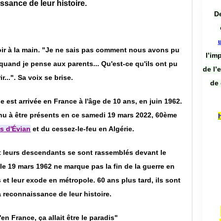
ssance de leur histoire.
De
oir à la main. "Je ne sais pas comment nous avons pu
l’im
, quand je pense aux parents... Qu'est-ce qu'ils ont pu
de l’
ir...". Sa voix se brise.
de 
le est arrivée en France à l'âge de 10 ans, en juin 1962.
enu à être présents en ce samedi 19 mars 2022, 60ème
s d'Évian
et du cessez-le-feu en Algérie.
t leurs descendants se sont rassemblés devant le
le 19 mars 1962 ne marque pas la fin de la guerre en
s et leur exode en métropole. 60 ans plus tard, ils sont
 reconnaissance de leur histoire.
en France, ça allait être le paradis"