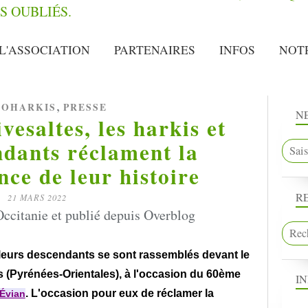
L'ASSOCIATION
PARTENAIRES
INFOS
NOT
,
OHARKIS
PRESSE
N
esaltes, les harkis et
ndants réclament la
nce de leur histoire
R
21 MARS 2022
ccitanie et publié depuis Overblog
 leurs descendants se sont rassemblés devant le
 (Pyrénées-Orientales), à l'occasion du 60ème
I
. L'occasion pour eux de réclamer la
'Évian