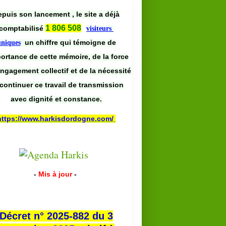
puis son lancement , le site a déjà
1 806 508
comptabilisé
visiteurs
un chiffre qui témoigne de
uniques
portance de cette mémoire, de la force
engagement collectif et de la nécessité
continuer ce travail de transmission
avec dignité et constance.
https://www.harkisdordogne.com/
-
Mis à jour
-
Décret n° 2025-882 du 3