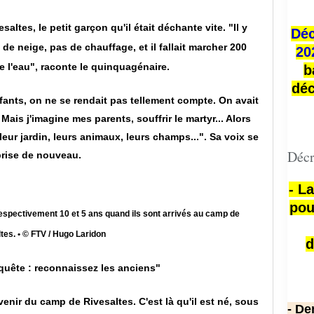
altes, le petit garçon qu'il était déchante vite. "Il y
Déc
 de neige, pas de chauffage, et il fallait marcher 200
20
e l'eau", raconte le quinquagénaire.
b
déc
fants, on ne se rendait pas tellement compte. On avait
 Mais j'imagine mes parents, souffrir le martyr... Alors
leur jardin, leurs animaux, leurs champs...". Sa voix se
Décr
rise de nouveau.
- L
pou
espectivement 10 et 5 ans quand ils sont arrivés au camp de
tes. • © FTV / Hugo Laridon
d
equête : reconnaissez les anciens"
enir du camp de Rivesaltes. C'est là qu'il est né, sous
- De