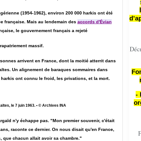
gérienne (1954-1962), environ 200 000 harkis ont été
d’a
ée française. Mais au lendemain des
accords d'Évian
nçaise, le gouvernement français a rejeté
 rapatriement massif.
Décr
sonnes arrivent en France, dont la moitié atterrit dans
altes. Un alignement de baraques sommaires dans
Fon
harkis ont connu le froid, les privations, et la mort.
-
or
ltes, le 7 juin 1963. • © Archives INA
rgaïd n'y échappe pas. "Mon premier souvenir, c'était
5 ans, raconte ce dernier. On nous disait qu'en France,
F
is, que chacun allait avoir sa chambre."