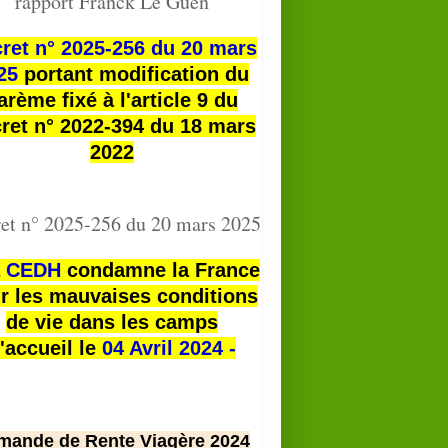
rapport Franck Le Guen
ret n° 2025-256 du 20 mars
25
portant modification du
arème fixé à l'article 9 du
ret n° 2022-394 du 18 mars
2022
et n° 2025-256 du 20 mars 2025
a
CEDH
condamne la France
r les mauvaises conditions
de vie dans les camps
'accueil le
04 Avril 2024 -
mande de Rente Viagère 2024