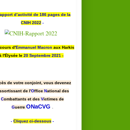
apport d’activité de 186 pages de la
CNIH 2022
-
scours d'
Emmanuel Macron
aux Harkis
à l'Élysée le
20 Septembre 2021
-
cès de votre conjoint, vous devenez
ssortissant de l'
O
ffice
N
ational des
C
ombattants et des
V
ictimes de
.
ONaCVG
G
uerre
-
Cliquez ci-dessous
-