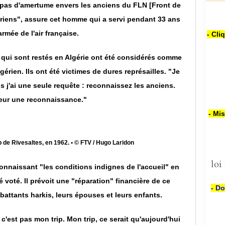
i pas d'amertume envers les anciens du FLN [Front de
gériens", assure cet homme qui a servi pendant 33 ans
armée de l'air française.
- Cli
s qui sont restés en Algérie ont été considérés comme
gérien. Ils ont été victimes de dures représailles. "Je
is j'ai une seule requête : reconnaissez les anciens.
eur une reconnaissance."
- Mi
 de Rivesaltes, en 1962. • © FTV / Hugo Laridon
loi
econnaissant "les conditions indignes de l'accueil" en
é voté. Il prévoit une "réparation" financière de ce
- Do
attants harkis, leurs épouses et leurs enfants.
c'est pas mon trip. Mon trip, ce serait qu'aujourd'hui