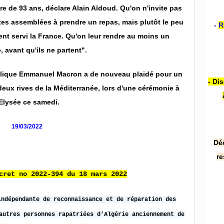
 de 93 ans, déclare Alain Aïdoud. Qu'on n'invite pas
tes assemblées à prendre un repas, mais plutôt le peu
-
R
ent servi la France. Qu'on leur rendre au moins un
avant qu'ils ne partent".
ublique Emmanuel Macron a de nouveau plaidé pour un
- Di
eux rives de la Méditerranée, lors d'une cérémonie à
'Elysée ce samedi.
19/03/2022
Dé
re
cret no 2022-394 du 18 mars 2022
indépendante de reconnaissance et de réparation des
autres personnes rapatriées d’Algérie anciennement de