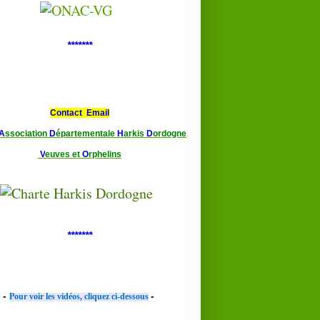
*******
Contact Email
A
ssociation
D
épartementale
H
arkis
D
ordogne
V
euves et
O
rphelins
*******
-
-
Pour voir les vidéos, cliquez ci-dessous