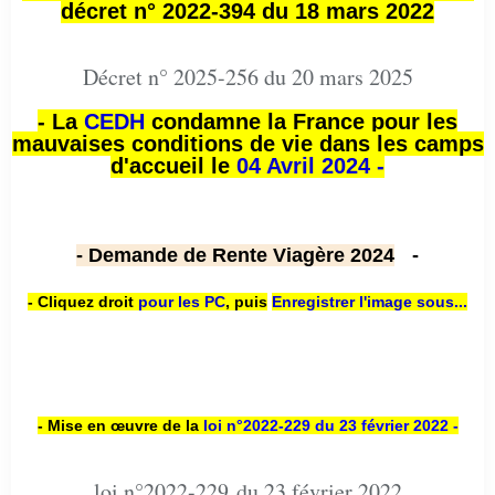
décret n° 2022-394 du 18 mars 2022
Décret n° 2025-256 du 20 mars 2025
- La
CEDH
condamne la France pour les
mauvaises conditions de vie dans les camps
d'accueil le
04 Avril 2024 -
- Demande de Rente Viagère 2024
-
- Cliquez droit
pour les PC
,
puis
Enregistrer l'image sous...
- Mise en œuvre de la
loi n
°2022-229
du 23 février 2022 -
loi n°2022-229 du 23 février 2022