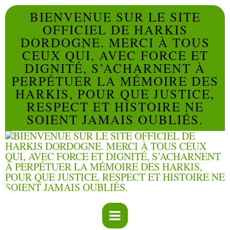
BIENVENUE SUR LE SITE
OFFICIEL DE HARKIS
DORDOGNE. MERCI À TOUS
CEUX QUI, AVEC FORCE ET
DIGNITÉ, S’ACHARNENT À
PERPÉTUER LA MÉMOIRE DES
HARKIS, POUR QUE JUSTICE,
RESPECT ET HISTOIRE NE
SOIENT JAMAIS OUBLIÉS.