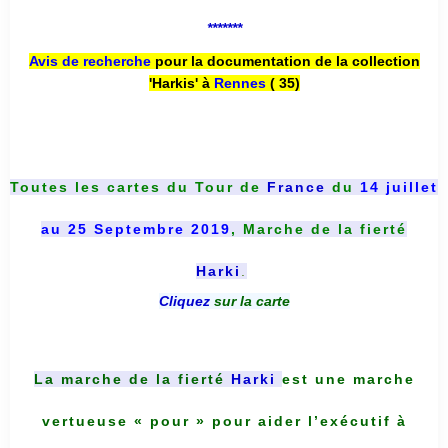
*******
Avis de recherche
pour la documentation de la collection
'Harkis' à
Rennes
( 35)
Toutes les cartes du
Tour de
France
du
14 juillet
au 25 Septembre 2019
, Marche de la fierté
Harki
.
Cliquez
sur la carte
La marche de la fierté
Harki
est une marche
vertueuse « pour » pour aider l’exécutif à