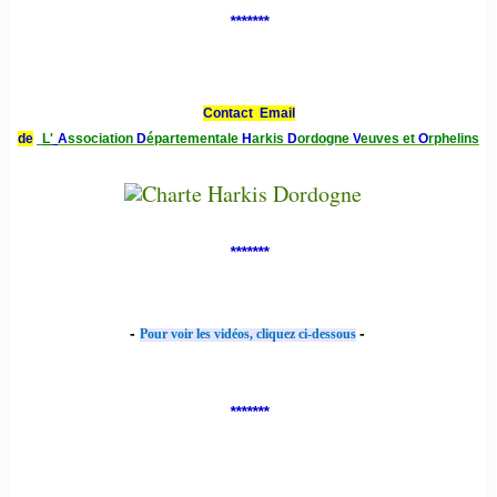
*******
Contact Email
de
L'
A
ssociation
D
épartementale
H
arkis
D
ordogne
V
euves et
O
rphelins
*******
-
-
Pour voir les vidéos, cliquez ci-dessous
*******