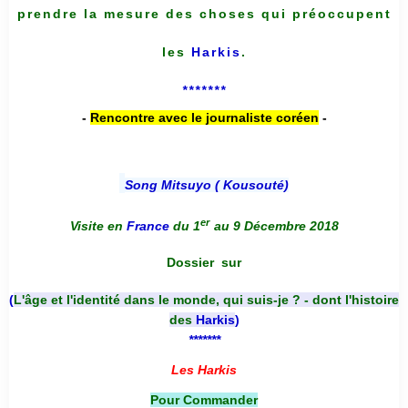
prendre la mesure des choses qui préoccupent
les
Harkis
.
*******
-
Rencontre avec le journaliste coréen
-
Song Mitsuyo ( Kousouté
)
er
Visite en
France
du 1
au 9 Décembre 2018
Dossier
sur
(
L'âge et l'identité dans le monde, qui suis-je ? - dont l'histoire
des
Harkis
)
*******
Les Harkis
Pour Commander