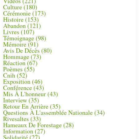
Vidéos
(221)
Culture
(180)
Cérémonie
(173)
Histoire
(153)
Abandon
(121)
Livres
(107)
Témoignage
(98)
Mémoire
(91)
Avis De Décès
(80)
Hommage
(73)
Réaction
(67)
Poèmes
(55)
Cnih
(52)
Exposition
(46)
Conférence
(43)
Mis À L'honneur
(43)
Interview
(35)
Retour En Arrière
(35)
Questions À L'assemblée Nationale
(34)
Rivesaltes
(33)
Hameaux De Forestage
(28)
Information
(27)
Solidarité
(27)