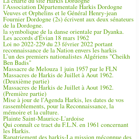
La charte du site Harkis Dordogne
l'Association Départementale Harkis Dordogne
Veuves et Orphelins et le Général Henry-jean
Fournier Dordogne (2s) écrivent aux deux sénateurs
de la Dordogne.
la symbolique de la danse orientale par Dyanka.
Les accords d'Évian 18 mars 1962
Loi no 2022-229 du 23 février 2022 portant
reconnaissance de la Nation envers les harkis
L’un des premiers nationalistes Algériens "Cheikh
Ben Badis"
Massacre de Melouza 1 juin 1957 par le FLN
Massacres de Harkis de Juillet à Aout 1962.
(Deuxième partie)
Massacres de Harkis de Juillet à Aout 1962.
(Première partie)
Mise à jour de l'Agenda Harkis, les dates de vos
rassemblements, pour la Reconnaissance, la
mémoire et la culture.
Plainte Saint-Maurice-L'ardoise
Qui connaît ce tract du F.L.N. en 1961 concernant
les Harkis.
Rapatriement des harkis-La mission méconnue des