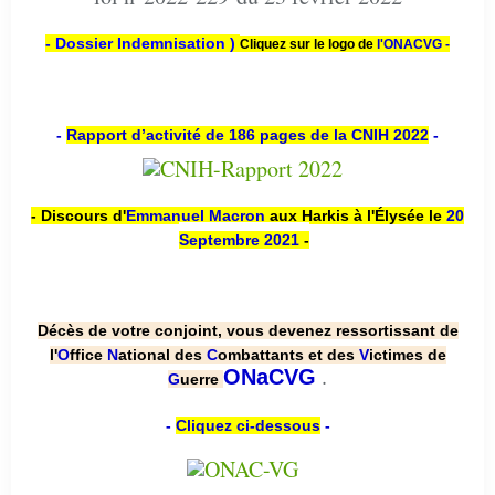
- Dossier Indemnisation )
Cliquez sur le logo de
l'ONACVG -
-
Rapport d’activité de 186 pages de la CNIH 2022
-
- Discours d'
Emmanuel Macron
aux Harkis à l'Élysée le
20
Septembre 2021
-
Décès de votre conjoint, vous devenez ressortissant de
l'
O
ffice
N
ational des
C
ombattants et des
V
ictimes de
.
ONaCVG
G
uerre
-
Cliquez ci-dessous
-