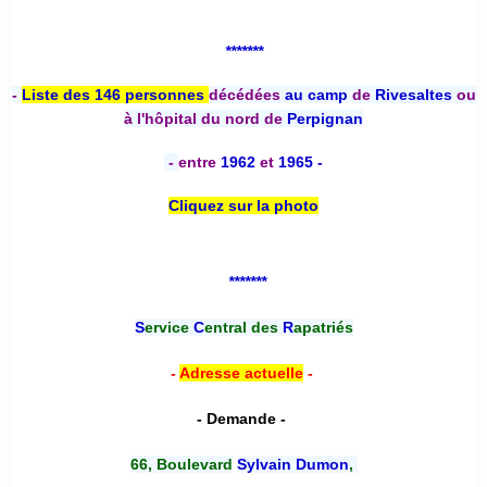
*******
-
Liste des 146 personnes
décédées
au camp
de
Rivesaltes
ou
à l'hôpital du nord de
Perpignan
-
entre
1962
et
1965 -
Cliquez sur la photo
*******
S
ervice
C
entral des
R
apatriés
-
Adresse actuelle
-
- Demande -
66, Boulevard
Sylvain Dumon
,