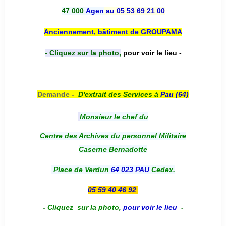
47 000
Agen
au 05 53 69 21 00
Anciennement, bâtiment de GROUPAMA
- Cliquez sur la photo,
pour voir le lieu -
Demande -
D'e
xtrait des Services à
Pau (64)
Monsieur le chef du
Centre des Archives du personnel Militaire
Caserne Bernadotte
Place de Verdun
64 023 PAU
Cedex.
05 59 40 46 92
-
Cliquez sur la photo
,
pour voir le lieu
-