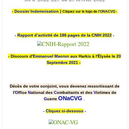
- Dossier Indemnisation )
Cliquez sur le logo de
l'ONACVG -
-
Rapport d’activité de 186 pages de la CNIH 2022
-
- Discours d'
Emmanuel Macron
aux Harkis à l'Élysée le
20
Septembre 2021
-
Décès de votre conjoint, vous devenez ressortissant de
l'
O
ffice
N
ational des
C
ombattants et des
V
ictimes de
.
ONaCVG
G
uerre
-
Cliquez ci-dessous
-