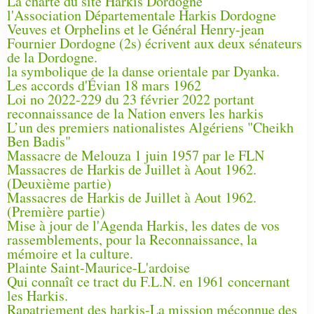
La charte du site Harkis Dordogne
l'Association Départementale Harkis Dordogne
Veuves et Orphelins et le Général Henry-jean
Fournier Dordogne (2s) écrivent aux deux sénateurs
de la Dordogne.
la symbolique de la danse orientale par Dyanka.
Les accords d'Évian 18 mars 1962
Loi no 2022-229 du 23 février 2022 portant
reconnaissance de la Nation envers les harkis
L’un des premiers nationalistes Algériens "Cheikh
Ben Badis"
Massacre de Melouza 1 juin 1957 par le FLN
Massacres de Harkis de Juillet à Aout 1962.
(Deuxième partie)
Massacres de Harkis de Juillet à Aout 1962.
(Première partie)
Mise à jour de l'Agenda Harkis, les dates de vos
rassemblements, pour la Reconnaissance, la
mémoire et la culture.
Plainte Saint-Maurice-L'ardoise
Qui connaît ce tract du F.L.N. en 1961 concernant
les Harkis.
Rapatriement des harkis-La mission méconnue des