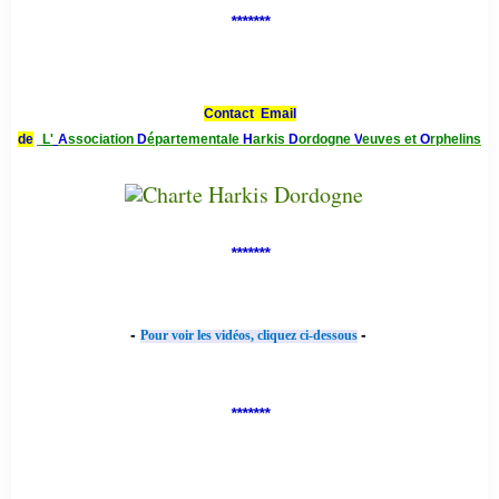
*******
Contact Email
de
L'
A
ssociation
D
épartementale
H
arkis
D
ordogne
V
euves et
O
rphelins
*******
-
-
Pour voir les vidéos, cliquez ci-dessous
*******