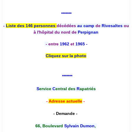
*******
-
Liste des 146 personnes
décédées
au camp
de
Rivesaltes
ou
à l'hôpital du nord de
Perpignan
-
entre
1962
et
1965 -
Cliquez sur la photo
*******
S
ervice
C
entral des
R
apatriés
-
Adresse actuelle
-
- Demande -
66, Boulevard
Sylvain Dumon
,