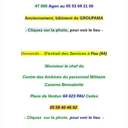
47 000
Agen
au 05 53 69 21 00
Anciennement, bâtiment de GROUPAMA
- Cliquez sur la photo,
pour voir le lieu -
Demande -
D'e
xtrait des Services à
Pau (64)
Monsieur le chef du
Centre des Archives du personnel Militaire
Caserne Bernadotte
Place de Verdun
64 023 PAU
Cedex.
05 59 40 46 92
-
Cliquez sur la photo
,
pour voir le lieu
-