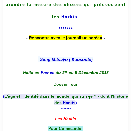
prendre la mesure des choses qui préoccupent
les
Harkis
.
*******
-
Rencontre avec le journaliste coréen
-
Song Mitsuyo ( Kousouté
)
er
Visite en
France
du 1
au 9 Décembre 2018
Dossier
sur
(
L'âge et l'identité dans le monde, qui suis-je ? - dont l'histoire
des
Harkis
)
*******
Les Harkis
Pour Commander