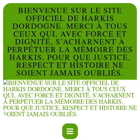
BIENVENUE SUR LE SITE
OFFICIEL DE HARKIS
DORDOGNE. MERCI À TOUS
CEUX QUI, AVEC FORCE ET
DIGNITÉ, S’ACHARNENT À
PERPÉTUER LA MÉMOIRE DES
HARKIS, POUR QUE JUSTICE,
RESPECT ET HISTOIRE NE
SOIENT JAMAIS OUBLIÉS.