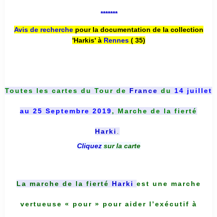
*******
Avis de recherche
pour la documentation de la collection
'Harkis' à
Rennes
( 35)
Toutes les cartes du
Tour de
France
du
14 juillet
au 25 Septembre 2019
, Marche de la fierté
Harki
.
Cliquez
sur la carte
La marche de la fierté
Harki
est une marche
vertueuse « pour » pour aider l’exécutif à