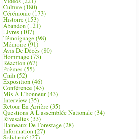
Vidéos
(221)
Culture
(180)
Cérémonie
(173)
Histoire
(153)
Abandon
(121)
Livres
(107)
Témoignage
(98)
Mémoire
(91)
Avis De Décès
(80)
Hommage
(73)
Réaction
(67)
Poèmes
(55)
Cnih
(52)
Exposition
(46)
Conférence
(43)
Mis À L'honneur
(43)
Interview
(35)
Retour En Arrière
(35)
Questions À L'assemblée Nationale
(34)
Rivesaltes
(33)
Hameaux De Forestage
(28)
Information
(27)
Solidarité
(27)