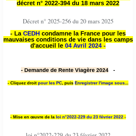
décret n° 2022-394 du 18 mars 2022
Décret n° 2025-256 du 20 mars 2025
- La
CEDH
condamne la France pour les
mauvaises conditions de vie dans les camps
d'accueil le
04 Avril 2024 -
- Demande de Rente Viagère 2024
-
- Cliquez droit
pour les PC
,
puis
Enregistrer l'image sous...
- Mise en œuvre de la
loi n
°2022-229
du 23 février 2022 -
loi n°2022-229 du 23 février 2022