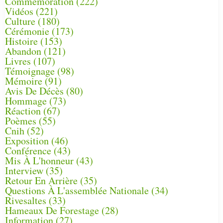
Commémoration
(222)
Vidéos
(221)
Culture
(180)
Cérémonie
(173)
Histoire
(153)
Abandon
(121)
Livres
(107)
Témoignage
(98)
Mémoire
(91)
Avis De Décès
(80)
Hommage
(73)
Réaction
(67)
Poèmes
(55)
Cnih
(52)
Exposition
(46)
Conférence
(43)
Mis À L'honneur
(43)
Interview
(35)
Retour En Arrière
(35)
Questions À L'assemblée Nationale
(34)
Rivesaltes
(33)
Hameaux De Forestage
(28)
Information
(27)