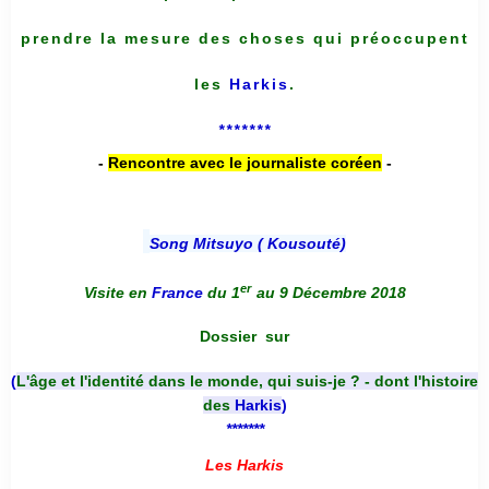
prendre la mesure des choses qui préoccupent
les
Harkis
.
*******
-
Rencontre avec le journaliste coréen
-
Song Mitsuyo ( Kousouté
)
er
Visite en
France
du 1
au 9 Décembre 2018
Dossier
sur
(
L'âge et l'identité dans le monde, qui suis-je ? - dont l'histoire
des
Harkis
)
*******
Les Harkis