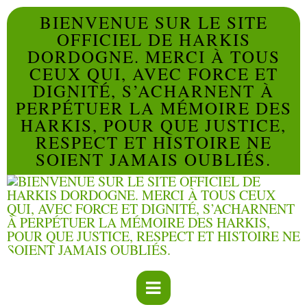
BIENVENUE SUR LE SITE
OFFICIEL DE HARKIS
DORDOGNE. MERCI À TOUS
CEUX QUI, AVEC FORCE ET
DIGNITÉ, S’ACHARNENT À
PERPÉTUER LA MÉMOIRE DES
HARKIS, POUR QUE JUSTICE,
RESPECT ET HISTOIRE NE
SOIENT JAMAIS OUBLIÉS.