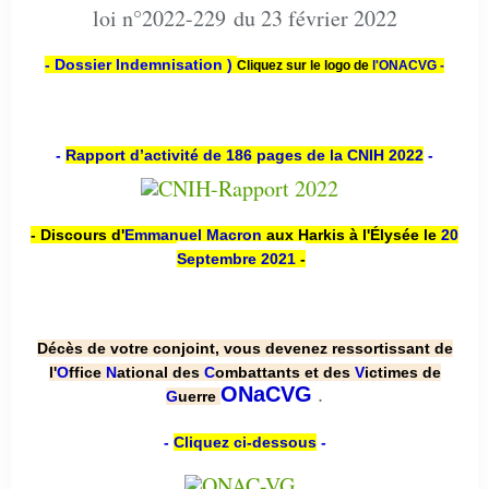
loi n°2022-229 du 23 février 2022
- Dossier Indemnisation )
Cliquez sur le logo de
l'ONACVG -
-
Rapport d’activité de 186 pages de la CNIH 2022
-
- Discours d'
Emmanuel Macron
aux Harkis à l'Élysée le
20
Septembre 2021
-
Décès de votre conjoint, vous devenez ressortissant de
l'
O
ffice
N
ational des
C
ombattants et des
V
ictimes de
.
ONaCVG
G
uerre
-
Cliquez ci-dessous
-