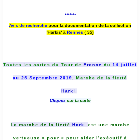
*******
Avis de recherche
pour la documentation de la collection
'Harkis' à
Rennes
( 35)
Toutes les cartes du
Tour de
France
du
14 juillet
au 25 Septembre 2019
, Marche de la fierté
Harki
.
Cliquez
sur la carte
La marche de la fierté
Harki
est une marche
vertueuse « pour » pour aider l’exécutif à