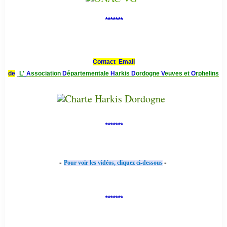
*******
Contact Email
de
L'
A
ssociation
D
épartementale
H
arkis
D
ordogne
V
euves et
O
rphelins
*******
-
-
Pour voir les vidéos, cliquez ci-dessous
*******