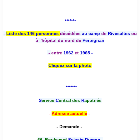
*******
-
Liste des 146 personnes
décédées
au camp
de
Rivesaltes
ou
à l'hôpital du nord de
Perpignan
-
entre
1962
et
1965 -
Cliquez sur la photo
*******
S
ervice
C
entral des
R
apatriés
-
Adresse actuelle
-
- Demande -
66, Boulevard
Sylvain Dumon
,