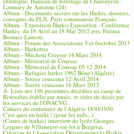
Dordogne, Hameau de forestage de Chauveyrou -
Lanmary de Antonne (24)
Album - Documents secrets sur les Harkis, dossiers,
consignes du FLN, Parti communiste Français.
Album - Exposition Harkis Exposition - Conférence
Harkis- du 16 Avril au 18 Mai 2012 avec Fatima
Besnaci-Lancou,
Album - Forum des Associations 5 et 6octobre 2013
Album - Harkettes
Album - Méchoui Creysse 14 Mars 2014
Album - Mémorial de Coursac
Album - Mémorial de Coursac 05 12 2014
Album - Refugies harkis 1962 Bône (Algérie)
Album - Soiree couscous 12 Avril 2014
Album - Soirée couscous 16 Mars 2013
A- Liste des 146 personnes décédées au camp de
Rivesaltes établie par année, et ordre du décès par
les services de l'ONACVG.
Cahiers du centenaire de l'Algérie 1830/1930
C'est quoi un harki ! (pour les nuls...)
(Cœurs de harkis) interview du lycée Georges
Leygues de Villeneuve-sur-lot à Bergerac.
Création de l'Association Départementale Harkis