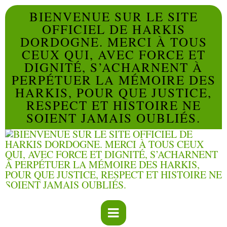
BIENVENUE SUR LE SITE
OFFICIEL DE HARKIS
DORDOGNE. MERCI À TOUS
CEUX QUI, AVEC FORCE ET
DIGNITÉ, S’ACHARNENT À
PERPÉTUER LA MÉMOIRE DES
HARKIS, POUR QUE JUSTICE,
RESPECT ET HISTOIRE NE
SOIENT JAMAIS OUBLIÉS.