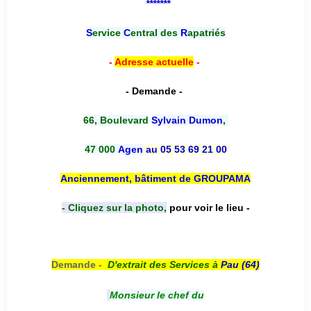
*******
S
ervice
C
entral des
R
apatriés
-
Adresse actuelle
-
- Demande -
66, Boulevard
Sylvain Dumon
,
47 000
Agen
au 05 53 69 21 00
Anciennement, bâtiment de GROUPAMA
- Cliquez sur la photo,
pour voir le lieu -
Demande -
D'e
xtrait des Services à
Pau (64)
Monsieur le chef du