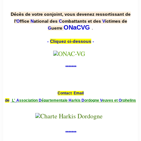
Décès de votre conjoint, vous devenez ressortissant de
l'
O
ffice
N
ational des
C
ombattants et des
V
ictimes de
.
ONaCVG
G
uerre
-
Cliquez ci-dessous
-
*******
Contact Email
de
L'
A
ssociation
D
épartementale
H
arkis
D
ordogne
V
euves et
O
rphelins
*******