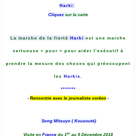
Harki
.
Cliquez
sur la carte
La marche de la fierté
Harki
est une marche
vertueuse « pour » pour aider l’exécutif à
prendre la mesure des choses qui préoccupent
les
Harkis
.
*******
-
Rencontre avec le journaliste coréen
-
Song Mitsuyo ( Kousouté
)
er
Visite en
France
du 1
au 9 Décembre 2018