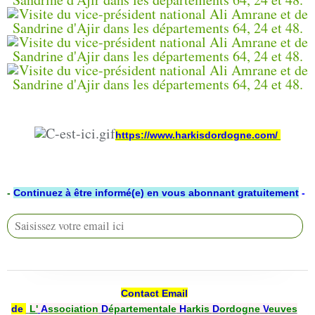
https://www.harkisdordogne.com/
-
Continuez à être informé(e) en vous abonnant gratuitement
-
Contact Email
de
L'
A
ssociation
D
épartementale
H
arkis
D
ordogne
V
euves