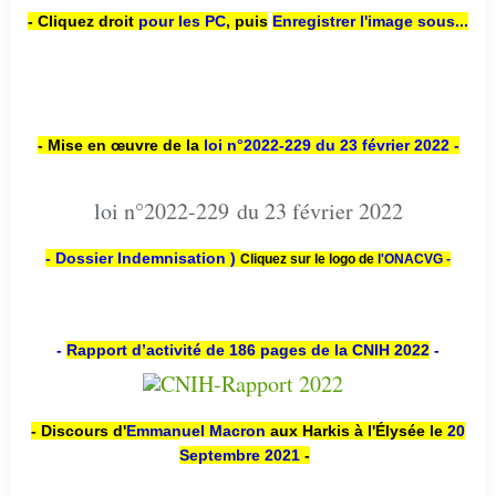
- Cliquez droit
pour les PC
,
puis
Enregistrer l'image sous...
- Mise en œuvre de la
loi n
°2022-229
du 23 février 2022 -
loi n°2022-229 du 23 février 2022
- Dossier Indemnisation )
Cliquez sur le logo de
l'ONACVG -
-
Rapport d’activité de 186 pages de la CNIH 2022
-
- Discours d'
Emmanuel Macron
aux Harkis à l'Élysée le
20
Septembre 2021
-