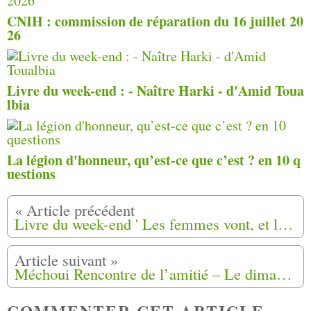
CNIH : commission de réparation du 16 juillet 20
26
Livre du week-end : - Naître Harki - d'Amid Toua
lbia
La légion d'honneur, qu’est-ce que c’est ? en 10 q
uestions
Livre du week-end ' Les femmes vont, et les tatouages racontent' de Rym Boudjemaa, Camille Clément
Méchoui Rencontre de l’amitié – Le dimanche 21 septembre 2025 à 12h00 à Creysse (24100)
COMMENTER CET ARTICLE