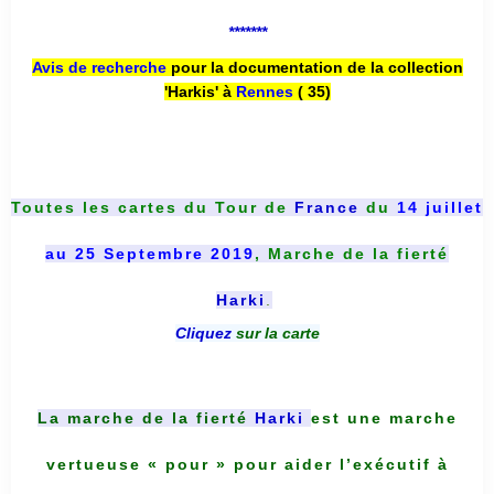
*******
Avis de recherche
pour la documentation de la collection
'Harkis' à
Rennes
( 35)
Toutes les cartes du
Tour de
France
du
14 juillet
au 25 Septembre 2019
, Marche de la fierté
Harki
.
Cliquez
sur la carte
La marche de la fierté
Harki
est une marche
vertueuse « pour » pour aider l’exécutif à