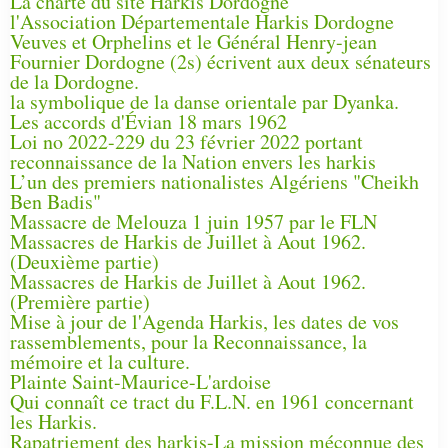
La charte du site Harkis Dordogne
l'Association Départementale Harkis Dordogne
Veuves et Orphelins et le Général Henry-jean
Fournier Dordogne (2s) écrivent aux deux sénateurs
de la Dordogne.
la symbolique de la danse orientale par Dyanka.
Les accords d'Évian 18 mars 1962
Loi no 2022-229 du 23 février 2022 portant
reconnaissance de la Nation envers les harkis
L’un des premiers nationalistes Algériens "Cheikh
Ben Badis"
Massacre de Melouza 1 juin 1957 par le FLN
Massacres de Harkis de Juillet à Aout 1962.
(Deuxième partie)
Massacres de Harkis de Juillet à Aout 1962.
(Première partie)
Mise à jour de l'Agenda Harkis, les dates de vos
rassemblements, pour la Reconnaissance, la
mémoire et la culture.
Plainte Saint-Maurice-L'ardoise
Qui connaît ce tract du F.L.N. en 1961 concernant
les Harkis.
Rapatriement des harkis-La mission méconnue des