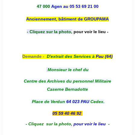
47 000
Agen
au 05 53 69 21 00
Anciennement, bâtiment de GROUPAMA
- Cliquez sur la photo,
pour voir le lieu -
Demande -
D'e
xtrait des Services à
Pau (64)
Monsieur le chef du
Centre des Archives du personnel Militaire
Caserne Bernadotte
Place de Verdun
64 023 PAU
Cedex.
05 59 40 46 92
-
Cliquez sur la photo
,
pour voir le lieu
-