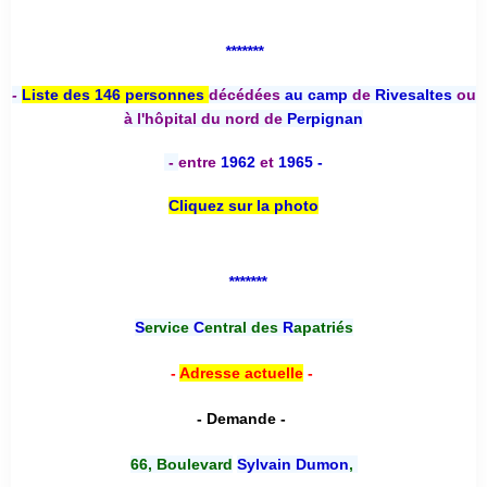
*******
-
Liste des 146 personnes
décédées
au camp
de
Rivesaltes
ou
à l'hôpital du nord de
Perpignan
-
entre
1962
et
1965 -
Cliquez sur la photo
*******
S
ervice
C
entral des
R
apatriés
-
Adresse actuelle
-
- Demande -
66, Boulevard
Sylvain Dumon
,