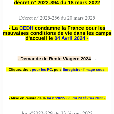
décret n° 2022-394 du 18 mars 2022
Décret n° 2025-256 du 20 mars 2025
- La
CEDH
condamne la France pour les
mauvaises conditions de vie dans les camps
d'accueil le
04 Avril 2024 -
- Demande de Rente Viagère 2024
-
- Cliquez droit
pour les PC
,
puis
Enregistrer l'image sous...
- Mise en œuvre de la
loi n
°2022-229
du 23 février 2022 -
loi n°2022-229 du 23 février 2022