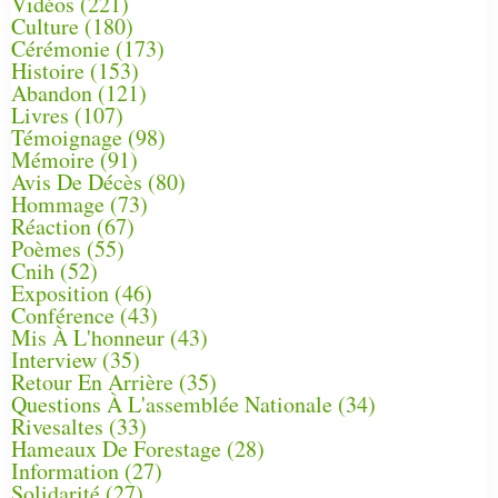
Vidéos
(221)
Culture
(180)
Cérémonie
(173)
Histoire
(153)
Abandon
(121)
Livres
(107)
Témoignage
(98)
Mémoire
(91)
Avis De Décès
(80)
Hommage
(73)
Réaction
(67)
Poèmes
(55)
Cnih
(52)
Exposition
(46)
Conférence
(43)
Mis À L'honneur
(43)
Interview
(35)
Retour En Arrière
(35)
Questions À L'assemblée Nationale
(34)
Rivesaltes
(33)
Hameaux De Forestage
(28)
Information
(27)
Solidarité
(27)