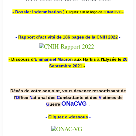
- Dossier Indemnisation )
Cliquez sur le logo de
l'ONACVG -
-
Rapport d’activité de 186 pages de la CNIH 2022
-
- Discours d'
Emmanuel Macron
aux Harkis à l'Élysée le
20
Septembre 2021
-
Décès de votre conjoint, vous devenez ressortissant de
l'
O
ffice
N
ational des
C
ombattants et des
V
ictimes de
.
ONaCVG
G
uerre
-
Cliquez ci-dessous
-