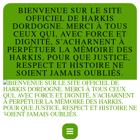
BIENVENUE SUR LE SITE
OFFICIEL DE HARKIS
DORDOGNE. MERCI À TOUS
CEUX QUI, AVEC FORCE ET
DIGNITÉ, S’ACHARNENT À
PERPÉTUER LA MÉMOIRE DES
HARKIS, POUR QUE JUSTICE,
RESPECT ET HISTOIRE NE
SOIENT JAMAIS OUBLIÉS.