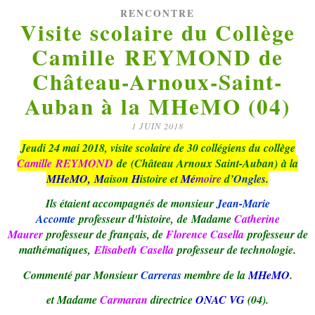
RENCONTRE
Visite scolaire du Collège
Camille REYMOND de
Château-Arnoux-Saint-
Auban à la MHeMO (04)
1 JUIN 2018
Jeudi 24 mai 2018, visite scolaire de 30 collégiens du collège
Camille REYMOND
de (Château Arnoux Saint-Auban)
à la
MHeMO, M
aison
H
istoire et
Mé
moire
d’
Ongles.
Ils étaient accompagnés de monsieur
Jean-Marie
Accomte
professeur d'histoire, de Madame
Catherine
Maurer
professeur de français, de
Florence Casella
professeur de
mathématiques,
Elisabeth Casella
professeur de technologie.
Commenté par Monsieur
Carreras
membre de la
MHeMO
.
et Madame
Carmaran
directrice
ONAC VG
(04).