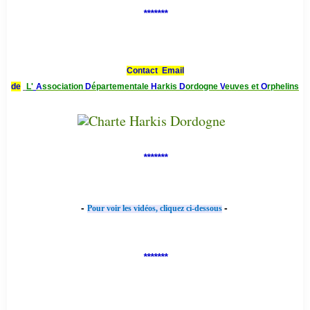
*******
Contact Email
de
L'
A
ssociation
D
épartementale
H
arkis
D
ordogne
V
euves et
O
rphelins
*******
-
-
Pour voir les vidéos, cliquez ci-dessous
*******