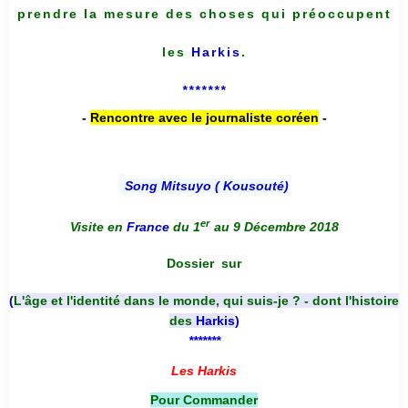
prendre la mesure des choses qui préoccupent
les
Harkis
.
*******
-
Rencontre avec le journaliste coréen
-
Song Mitsuyo ( Kousouté
)
er
Visite en
France
du 1
au 9 Décembre 2018
Dossier
sur
(
L'âge et l'identité dans le monde, qui suis-je ? - dont l'histoire
des
Harkis
)
*******
Les Harkis
Pour Commander