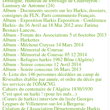
Dordogne, Hameau de forestage de Chauveyrou -
Lanmary de Antonne (24)
Album - Documents secrets sur les Harkis, dossiers,
consignes du FLN, Parti communiste Français.
Album - Exposition Harkis Exposition - Conférence
Harkis- du 16 Avril au 18 Mai 2012 avec Fatima
Besnaci-Lancou,
Album - Forum des Associations 5 et 6octobre 2013
Album - Harkettes
Album - Méchoui Creysse 14 Mars 2014
Album - Mémorial de Coursac
Album - Mémorial de Coursac 05 12 2014
Album - Refugies harkis 1962 Bône (Algérie)
Album - Soiree couscous 12 Avril 2014
Album - Soirée couscous 16 Mars 2013
A- Liste des 146 personnes décédées au camp de
Rivesaltes établie par année, et ordre du décès par
les services de l'ONACVG.
Cahiers du centenaire de l'Algérie 1830/1930
C'est quoi un harki ! (pour les nuls...)
(Cœurs de harkis) interview du lycée Georges
Leygues de Villeneuve-sur-lot à Bergerac.
Création de l'Association Départementale Harkis