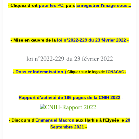
- Cliquez droit
pour les PC
,
puis
Enregistrer l'image sous...
- Mise en œuvre de la
loi n
°2022-229
du 23 février 2022 -
loi n°2022-229 du 23 février 2022
- Dossier Indemnisation )
Cliquez sur le logo de
l'ONACVG -
-
Rapport d’activité de 186 pages de la CNIH 2022
-
- Discours d'
Emmanuel Macron
aux Harkis à l'Élysée le
20
Septembre 2021
-