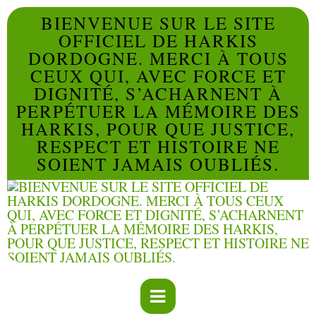
BIENVENUE SUR LE SITE
OFFICIEL DE HARKIS
DORDOGNE. MERCI À TOUS
CEUX QUI, AVEC FORCE ET
DIGNITÉ, S’ACHARNENT À
PERPÉTUER LA MÉMOIRE DES
HARKIS, POUR QUE JUSTICE,
RESPECT ET HISTOIRE NE
SOIENT JAMAIS OUBLIÉS.