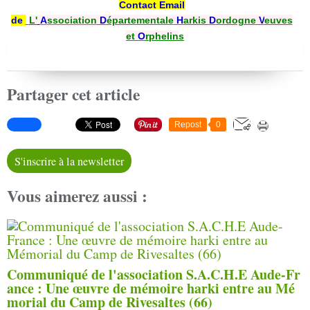
Contact Email
de
L'
A
ssociation
D
épartementale
H
arkis
D
ordogne
V
euves
et
O
rphelin
s
Partager cet article
Repost
0
S'inscrire à la newsletter
Vous aimerez aussi :
Communiqué de l'association S.A.C.H.E Aude-Fr
ance : Une œuvre de mémoire harki entre au Mé
morial du Camp de Rivesaltes (66)