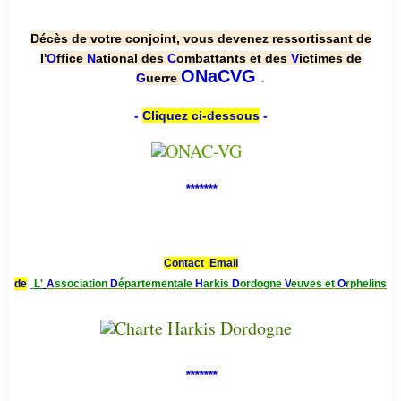
Décès de votre conjoint, vous devenez ressortissant de
l'
O
ffice
N
ational des
C
ombattants et des
V
ictimes de
.
ONaCVG
G
uerre
-
Cliquez ci-dessous
-
*******
Contact Email
de
L'
A
ssociation
D
épartementale
H
arkis
D
ordogne
V
euves et
O
rphelins
*******