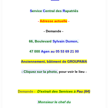
*******
S
ervice
C
entral des
R
apatriés
-
Adresse actuelle
-
- Demande -
66, Boulevard
Sylvain Dumon
,
47 000
Agen
au 05 53 69 21 00
Anciennement, bâtiment de GROUPAMA
- Cliquez sur la photo,
pour voir le lieu -
Demande -
D'e
xtrait des Services à
Pau (64)
Monsieur le chef du