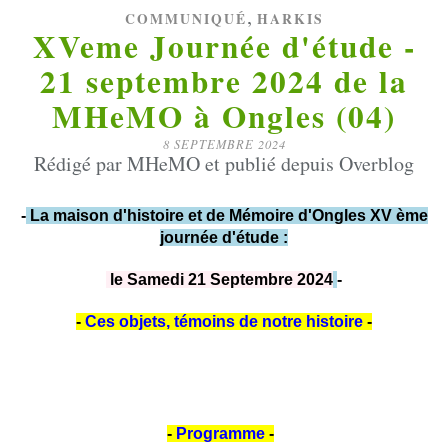
,
COMMUNIQUÉ
HARKIS
XVeme Journée d'étude -
21 septembre 2024 de la
MHeMO à Ongles (04)
8 SEPTEMBRE 2024
Rédigé par MHeMO et publié depuis Overblog
-
La maison d'histoire et de Mémoire d'Ongles XV ème
journée d'étude :
le Samedi 21 Septembre 2024
-
-
Ces objets, témoins de notre histoire
-
-
Programme
-