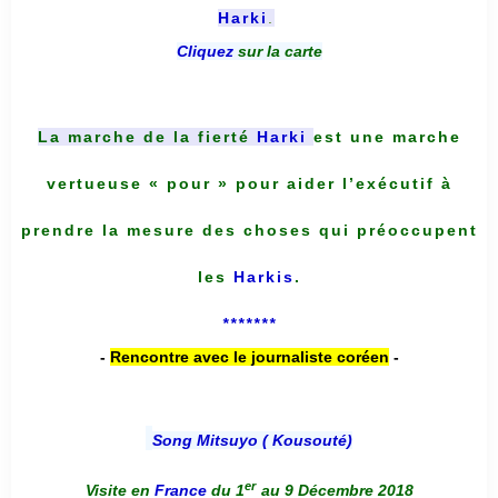
Harki
.
Cliquez
sur la carte
La marche de la fierté
Harki
est une marche
vertueuse « pour » pour aider l’exécutif à
prendre la mesure des choses qui préoccupent
les
Harkis
.
*******
-
Rencontre avec le journaliste coréen
-
Song Mitsuyo ( Kousouté
)
er
Visite en
France
du 1
au 9 Décembre 2018