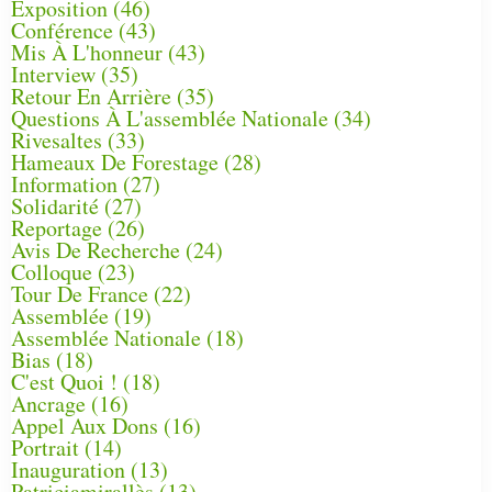
Exposition
(46)
Conférence
(43)
Mis À L'honneur
(43)
Interview
(35)
Retour En Arrière
(35)
Questions À L'assemblée Nationale
(34)
Rivesaltes
(33)
Hameaux De Forestage
(28)
Information
(27)
Solidarité
(27)
Reportage
(26)
Avis De Recherche
(24)
Colloque
(23)
Tour De France
(22)
Assemblée
(19)
Assemblée Nationale
(18)
Bias
(18)
C'est Quoi !
(18)
Ancrage
(16)
Appel Aux Dons
(16)
Portrait
(14)
Inauguration
(13)
Patriciamirallès
(13)