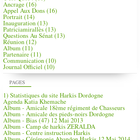
Ancrage
(16)
Appel Aux Dons
(16)
Portrait
(14)
Inauguration
(13)
Patriciamirallès
(13)
Questions Au Sénat
(13)
Réunion
(12)
Album
(11)
Partenaire
(11)
Communication
(10)
Journal Officiel
(10)
PAGES
1) Statistiques du site Harkis Dordogne
Agenda Katia Khemache
Album - Amicale 18ème régiment de Chasseurs
Album - Amicale des pieds-noirs Dordogne
Album - Bias (47) 12 Mai 2013
Album - Camp de harkis ZERALDA
Album - Centre instruction Harkis
Album - Cérémonie Abandon Harkis 12 Mai 2014