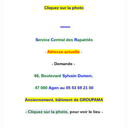
Cliquez sur la photo
*******
S
ervice
C
entral des
R
apatriés
-
Adresse actuelle
-
- Demande -
66, Boulevard
Sylvain Dumon
,
47 000
Agen
au 05 53 69 21 00
Anciennement, bâtiment de GROUPAMA
- Cliquez sur la photo,
pour voir le lieu -