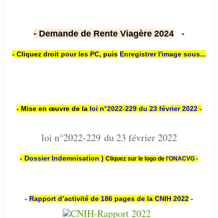
- Demande de Rente Viagère 2024
-
- Cliquez droit
pour les PC
,
puis
Enregistrer l'image sous...
- Mise en œuvre de la
loi n
°2022-229
du 23 février 2022 -
loi n°2022-229 du 23 février 2022
- Dossier Indemnisation )
Cliquez sur le logo de
l'ONACVG -
-
Rapport d’activité de 186 pages de la CNIH 2022
-