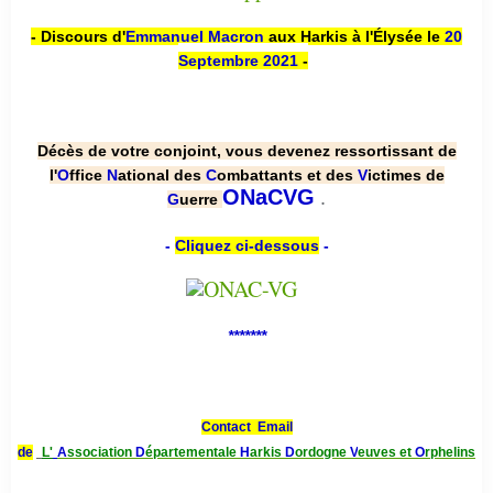
- Discours d'
Emmanuel Macron
aux Harkis à l'Élysée le
20
Septembre 2021
-
Décès de votre conjoint, vous devenez ressortissant de
l'
O
ffice
N
ational des
C
ombattants et des
V
ictimes de
.
ONaCVG
G
uerre
-
Cliquez ci-dessous
-
*******
Contact Email
de
L'
A
ssociation
D
épartementale
H
arkis
D
ordogne
V
euves et
O
rphelins