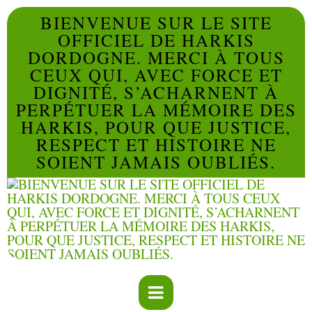
BIENVENUE SUR LE SITE
OFFICIEL DE HARKIS
DORDOGNE. MERCI À TOUS
CEUX QUI, AVEC FORCE ET
DIGNITÉ, S’ACHARNENT À
PERPÉTUER LA MÉMOIRE DES
HARKIS, POUR QUE JUSTICE,
RESPECT ET HISTOIRE NE
SOIENT JAMAIS OUBLIÉS.