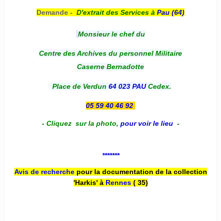
Demande -
D'e
xtrait des Services à
Pau (64)
Monsieur le chef du
Centre des Archives du personnel Militaire
Caserne Bernadotte
Place de Verdun
64 023 PAU
Cedex.
05 59 40 46 92
-
Cliquez sur la photo
,
pour voir le lieu
-
*******
Avis de recherche
pour la documentation de la collection
'Harkis' à
Rennes
( 35)