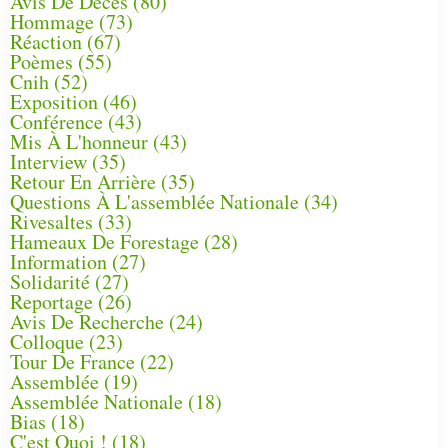
Avis De Décès
(80)
Hommage
(73)
Réaction
(67)
Poèmes
(55)
Cnih
(52)
Exposition
(46)
Conférence
(43)
Mis À L'honneur
(43)
Interview
(35)
Retour En Arrière
(35)
Questions À L'assemblée Nationale
(34)
Rivesaltes
(33)
Hameaux De Forestage
(28)
Information
(27)
Solidarité
(27)
Reportage
(26)
Avis De Recherche
(24)
Colloque
(23)
Tour De France
(22)
Assemblée
(19)
Assemblée Nationale
(18)
Bias
(18)
C'est Quoi !
(18)