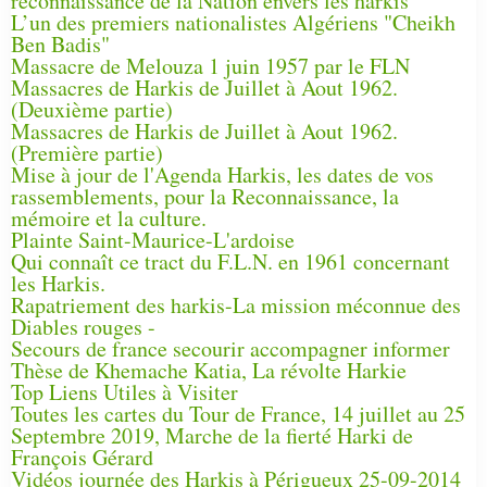
reconnaissance de la Nation envers les harkis
L’un des premiers nationalistes Algériens "Cheikh
Ben Badis"
Massacre de Melouza 1 juin 1957 par le FLN
Massacres de Harkis de Juillet à Aout 1962.
(Deuxième partie)
Massacres de Harkis de Juillet à Aout 1962.
(Première partie)
Mise à jour de l'Agenda Harkis, les dates de vos
rassemblements, pour la Reconnaissance, la
mémoire et la culture.
Plainte Saint-Maurice-L'ardoise
Qui connaît ce tract du F.L.N. en 1961 concernant
les Harkis.
Rapatriement des harkis-La mission méconnue des
Diables rouges -
Secours de france secourir accompagner informer
Thèse de Khemache Katia, La révolte Harkie
Top Liens Utiles à Visiter
Toutes les cartes du Tour de France, 14 juillet au 25
Septembre 2019, Marche de la fierté Harki de
François Gérard
Vidéos journée des Harkis à Périgueux 25-09-2014